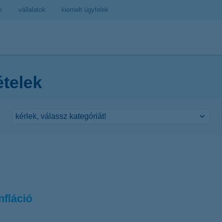
k
vállalatok
kiemelt ügyfelek
ételek
nfláció