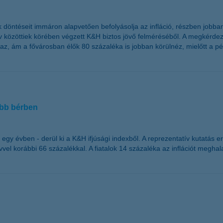
döntéseit immáron alapvetően befolyásolja az infláció, részben jobban
év közöttiek körében végzett K&H biztos jövő felméréséből. A megkérde
 ám a fővárosban élők 80 százaléka is jobban körülnéz, mielőtt a pénz
abb bérben
 egy évben - derül ki a K&H ifjúsági indexből. A reprezentatív kutatás 
l korábbi 66 százalékkal. A fiatalok 14 százaléka az inflációt meghal