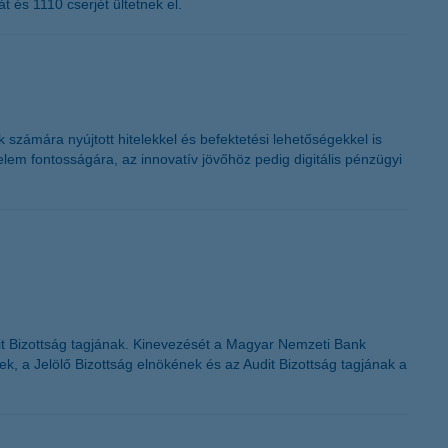
 és 1110 cserjét ültetnek el.
 számára nyújtott hitelekkel és befektetési lehetőségekkel is
lem fontosságára, az innovatív jövőhöz pedig digitális pénzügyi
dit Bizottság tagjának. Kinevezését a Magyar Nemzeti Bank
ek, a Jelölő Bizottság elnökének és az Audit Bizottság tagjának a