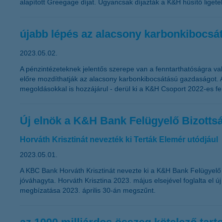
alapított Greegage díjat. Ugyancsak díjazták a K&H hűsítő ligete
újabb lépés az alacsony karbonkibocsá
2023.05.02.
A pénzintézeteknek jelentős szerepe van a fenntarthatóságra való
előre mozdíthatják az alacsony karbonkibocsátású gazdaságot. A 
megoldásokkal is hozzájárul - derül ki a K&H Csoport 2022-es fe
Új elnök a K&H Bank Felügyelő Bizotts
Horváth Krisztinát nevezték ki Terták Elemér utódjául
2023.05.01.
A KBC Bank Horváth Krisztinát nevezte ki a K&H Bank Felügyelő B
jóváhagyta. Horváth Krisztina 2023. május elsejével foglalta el 
megbízatása 2023. április 30-án megszűnt.