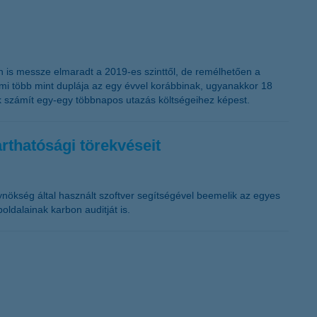
en is messze elmaradt a 2019-es szinttől, de remélhetően a
ami több mint duplája az egy évvel korábbinak, ugyanakkor 18
nak számít egy-egy többnapos utazás költségeihez képest.
arthatósági törekvéseit
nökség által használt szoftver segítségével beemelik az egyes
ldalainak karbon auditját is.