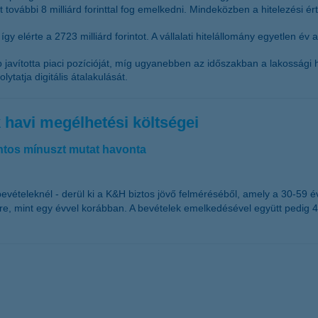
att további 8 milliárd forinttal fog emelkedni. Mindeközben a hitelezé
így elérte a 2723 milliárd forintot. A vállalati hitelállomány egyetlen év 
 javította piaci pozícióját, míg ugyanebben az időszakban a lakossági h
lytatja digitális átalakulását.
k havi megélhetési költségei
intos mínuszt mutat havonta
vételeknél - derül ki a K&H biztos jövő felméréséből, amely a 30-59 év
etre, mint egy évvel korábban. A bevételek emelkedésével együtt pedig 4