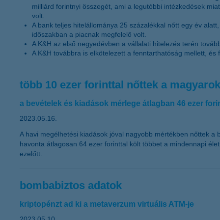
milliárd forintnyi összegét, ami a legutóbbi intézkedések mi
volt.
A bank teljes hitelállománya 25 százalékkal nőtt egy év alatt, 
időszakban a piacnak megfelelő volt.
A K&H az első negyedévben a vállalati hitelezés terén tovább
A K&H továbbra is elkötelezett a fenntarthatóság mellett, és fo
több 10 ezer forinttal nőttek a magyaro
a bevételek és kiadások mérlege átlagban 46 ezer for
2023.05.16.
A havi megélhetési kiadások jóval nagyobb mértékben nőttek a be
havonta átlagosan 64 ezer forinttal költ többet a mindennapi él
ezelőtt.
bombabiztos adatok
kriptopénzt ad ki a metaverzum virtuális ATM-je
2023.05.10.