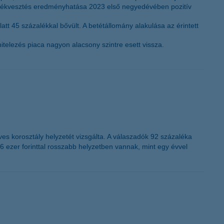
si értékvesztés eredményhatása 2023 első negyedévében pozitív
alatt 45 százalékkal bővült. A betétállomány alakulása az érintett
itelezés piaca nagyon alacsony szintre esett vissza.
es korosztály helyzetét vizsgálta. A válaszadók 92 százaléka
6 ezer forinttal rosszabb helyzetben vannak, mint egy évvel