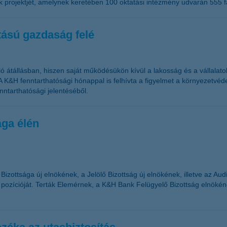
k projektjét, amelynek keretében 100 oktatási intézmény udvarán 555 fát
tású gazdaság felé
 átállásban, hiszen saját működésükön kívül a lakosság és a vállalatok
K&H fenntarthatósági hónappal is felhívta a figyelmet a környezetvéde
nntarthatósági jelentéséből.
ága élén
izottsága új elnökének, a Jelölő Bizottság új elnökének, illetve az Au
új pozícióját. Terták Elemérnek, a K&H Bank Felügyelő Bizottság elnökén