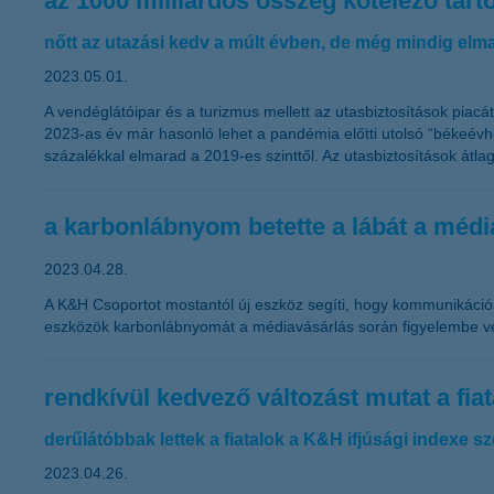
az 1000 milliárdos összeg kötelező tart
nőtt az utazási kedv a múlt évben, de még mindig elma
2023.05.01.
A vendéglátóipar és a turizmus mellett az utasbiztosítások piacá
2023-as év már hasonló lehet a pandémia előtti utolsó “békeévhe
százalékkal elmarad a 2019-es szinttől. Az utasbiztosítások átla
a karbonlábnyom betette a lábát a média
2023.04.28.
A K&H Csoportot mostantól új eszköz segíti, hogy kommunikáció
eszközök karbonlábnyomát a médiavásárlás során figyelembe vet
rendkívül kedvező változást mutat a fia
derűlátóbbak lettek a fiatalok a K&H ifjúsági indexe sz
2023.04.26.