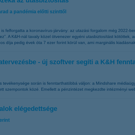
ozéka az utasbiztosítás
rad a pandémia előtti szinttől
t is felforgatta a koronavírus-járvány: az utazási forgalom még 2022-b
z”. A K&H-nál tavaly közel ötvenezer egyéni utasbiztosítást kötöttek, 
gos díja pedig évek óta 7 ezer forint körül van, ami marginális kiadás
tervezésbe - új szoftver segíti a K&H fennt
s tevékenysége során is fenntarthatóbbá váljon: a Mindshare médiaügy
t szempontok közé. Emellett a pénzintézet megkezdte intézményi webo
talok elégedettsége
erint