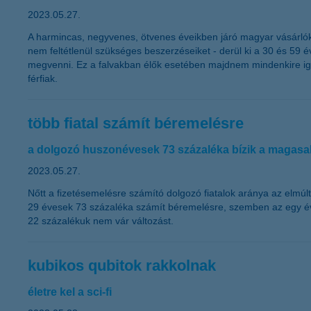
2023.05.27.
A harmincas, negyvenes, ötvenes éveikben járó magyar vásárlók 
nem feltétlenül szükséges beszerzéseiket - derül ki a 30 és 59 
megvenni. Ez a falvakban élők esetében majdnem mindenkire igaz,
férfiak.
több fiatal számít béremelésre
a dolgozó huszonévesek 73 százaléka bízik a magas
2023.05.27.
Nőtt a fizetésemelésre számító dolgozó fiatalok aránya az elmúlt
29 évesek 73 százaléka számít béremelésre, szemben az egy évve
22 százalékuk nem vár változást.
kubikos qubitok rakkolnak
életre kel a sci-fi