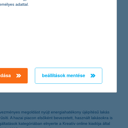
serélik az ügyfelek. Egyre többen vesznek fel kölcsönt, akár
emélyes adattal.
zükség esetén. Az innovatív informatikai megoldások egyre
snak tartják az anyagi helyzetüket - derül ki a legfrissebb K&H
r nem tudnak. Összességében az látszik a felmérésből, hogy
drágulással magyarázható.
adása
beállítások mentése
dvezményes megoldást nyújt energiahatékony újépítésű lakás
űsíti. A hazai piacon elsőként bevezetett, használt lakásokra is
ltatások kategóriában elnyerte a Kreatív online kiadója által