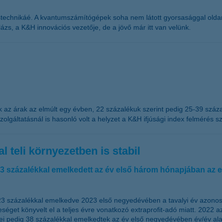
technikáé. A kvantumszámítógépek soha nem látott gyorsasággal oldan
ázs, a K&H innovációs vezetője, de a jövő már itt van velünk.
k az árak az elmúlt egy évben, 22 százalékuk szerint pedig 25-39 száza
zolgáltatásnál is hasonló volt a helyzet a K&H ifjúsági index felmérés sz
 teli környezetben is stabil
s 23 százalékkal emelkedett az év első három hónapjában az
, 23 százalékkal emelkedve 2023 első negyedévében a tavalyi év azonos
eséget könyvelt el a teljes évre vonatkozó extraprofit-adó miatt. 2022 a
i pedig 38 százalékkal emelkedtek az év első negyedévében év/év alapo