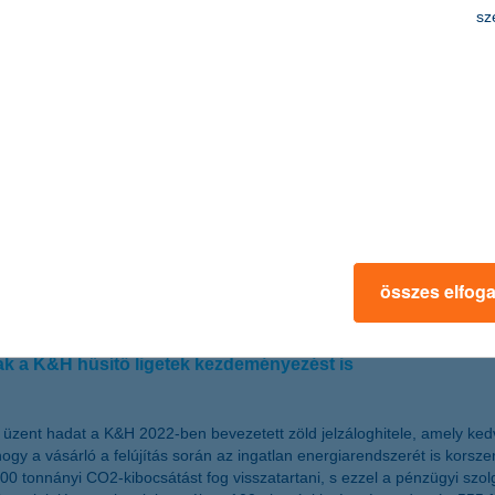
 Korábbi folyószámla-, hitelkártya- és áruhiteleiket személyi hitelre c
sz
iltelefonról - banki nyitvatartáson túl is igényelhetnek banki hitelt s
én is.
magukat biztonságban a magyarok
a 30-59 évesek körében azoknak az aránya, akik kimondottan biztonságo
k, 37 százalékának nincsenek megélhetési gondjai, de megtakarítani má
 részben az inflációs nyomással, azaz a mindennapokban érzékelhető 
összes elfog
lt
ták a K&H hűsítő ligetek kezdeményezést is
üzent hadat a K&H 2022-ben bevezetett zöld jelzáloghitele, amely ke
hogy a vásárló a felújítás során az ingatlan energiarendszerét is korszer
0 tonnányi CO2-kibocsátást fog visszatartani, s ezzel a pénzügyi szolgá