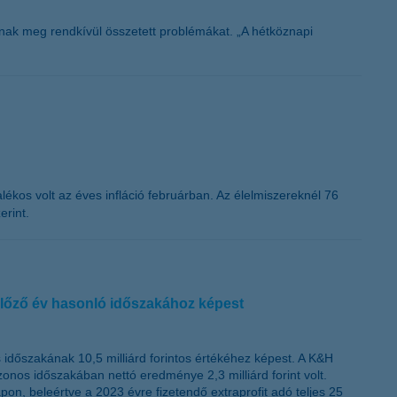
ak meg rendkívül összetett problémákat. „A hétköznapi
lékos volt az éves infláció februárban. Az élelmiszereknél 76
erint.
 előző év hasonló időszakához képest
 időszakának 10,5 milliárd forintos értékéhez képest. A K&H
zonos időszakában nettó eredménye 2,3 milliárd forint volt.
n, beleértve a 2023 évre fizetendő extraprofit adó teljes 25