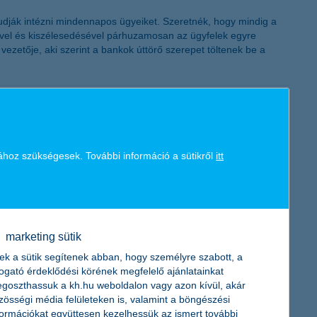
 tudják intézni mindennapos ügyeiket. Szeretnék, hogy mindig a
ével és kiszélesedésével párhuzamosan az ügyfelek egyre
etője, aki szerint a bankok úttörő szerepet töltenek be a
ához szükségesek. További információ a sütikről
itt
dex felmérés friss adatai szerint. A fiatalok jelentős része
ap során, miközben 11 százaléknak minden hónapban több mint
marketing sütik
ek a sütik segítenek abban, hogy személyre szabott, a
togató érdeklődési körének megfelelő ajánlatainkat
goszthassuk a kh.hu weboldalon vagy azon kívül, akár
zösségi média felületeken is, valamint a böngészési
formációkat együttesen kezelhessük az ismert további