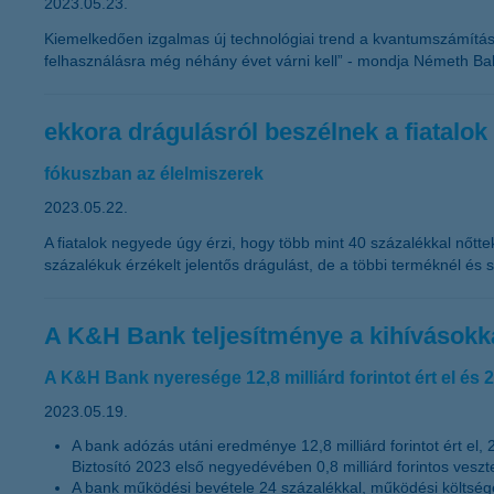
2023.05.23.
Kiemelkedően izgalmas új technológiai trend a kvantumszámítás
felhasználásra még néhány évet várni kell” - mondja Németh Bal
ekkora drágulásról beszélnek a fiatalok
fókuszban az élelmiszerek
2023.05.22.
A fiatalok negyede úgy érzi, hogy több mint 40 százalékkal nőtte
százalékuk érzékelt jelentős drágulást, de a többi terméknél és s
A K&H Bank teljesítménye a kihívásokkal
A K&H Bank nyeresége 12,8 milliárd forintot ért el é
2023.05.19.
A bank adózás utáni eredménye 12,8 milliárd forintot ért el
Biztosító 2023 első negyedévében 0,8 milliárd forintos veszt
A bank működési bevétele 24 százalékkal, működési költsége