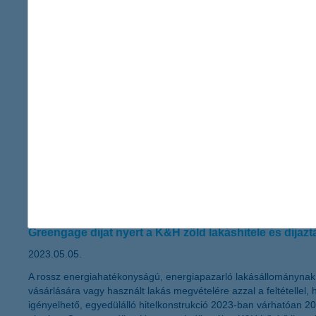
Növekszik a személyi hitelek száma, de átlagos összegük csökken.
kisösszegűt is, hiszen már gyorsan, egyszerűen, online - akár mob
nagyobb teret nyernek a hitelbírálat és a kockázatkezelés terület
a magas infláció miatt kevésbé érzik 
2023.05.06.
Jelentősen, 31 százalékról 24 százalékra csökkent egy év alatt 
biztos jövő kutatásból. A korosztály tagjai legnagyobb részéne
sokan kedvezőtlenebbül látják az anyagi helyzetüket, ez pedig
díjazták a környezettudatos ingatlanhite
Greengage díjat nyert a K&H zöld lakáshitele és díjaz
2023.05.05.
A rossz energiahatékonyságú, energiapazarló lakásállománynak 
vásárlására vagy használt lakás megvételére azzal a feltétellel, 
igényelhető, egyedülálló hitelkonstrukció 2023-ban várhatóan 200