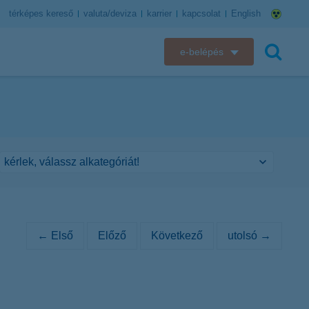
térképes kereső
valuta/deviza
karrier
kapcsolat
English
e-belépés
K&H e-bank
keresés
K&H e-posta
K&H elektronikus postaláda
K&H web Electra
K&H Biztosító ügyfélportál
← Első
Előző
Következő
utolsó →
K&H SZÉP Kártya
K&H e-kártyafelület