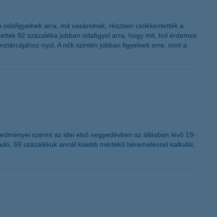
K&H token megújítás
 odafigyelnek arra, mit vásárolnak, részben csökkentették a
zettek 92 százaléka jobban odafigyel arra, hogy mit, hol érdemes
tárcájához nyúl. A nők szintén jobban figyelnek erre, mint a
eredményei szerint az idei első negyedévben az állásban lévő 19-
adó, 59 százalékuk annál kisebb mértékű béremeléssel kalkulál,