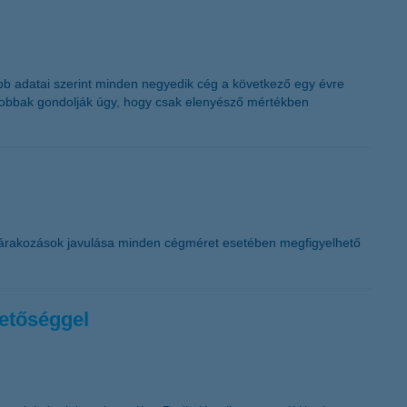
ssebb adatai szerint minden negyedik cég a következő egy évre
nagyobbak gondolják úgy, hogy csak elenyésző mértékben
 várakozások javulása minden cégméret esetében megfigyelhető
hetőséggel