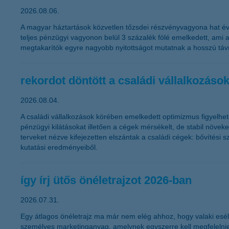
2026.08.06.
A magyar háztartások közvetlen tőzsdei részvényvagyona hat év a
teljes pénzügyi vagyonon belül 3 százalék fölé emelkedett, ami a
megtakarítók egyre nagyobb nyitottságot mutatnak a hosszú távú
rekordot döntött a családi vállalkozá
2026.08.04.
A családi vállalkozások körében emelkedett optimizmus figyelhet
pénzügyi kilátásokat illetően a cégek mérsékelt, de stabil növe
terveket nézve kifejezetten elszántak a családi cégek: bővítési 
kutatási eredményeiből.
így írj ütős önéletrajzot 2026-ban
2026.07.31.
Egy átlagos önéletrajz ma már nem elég ahhoz, hogy valaki esély
személyes marketinganyag, amelynek egyszerre kell megfelelnie 