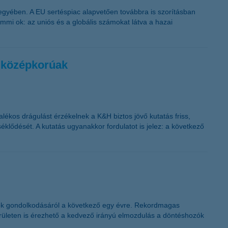
megyében. A EU sertéspiac alapvetően továbbra is szorításban
mmi ok: az uniós és a globális számokat látva a hazai
a középkorúak
ékos drágulást érzékelnek a K&H biztos jövő kutatás friss,
éklődését. A kutatás ugyanakkor fordulatot is jelez: a következő
atok gondolkodásáról a következő egy évre. Rekordmagas
területen is érezhető a kedvező irányú elmozdulás a döntéshozók