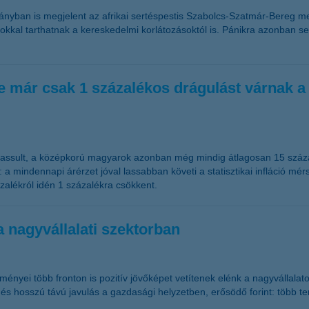
ományban is megjelent az afrikai sertéspestis Szabolcs-Szatmár-Bereg 
kkal tarthatnak a kereskedelmi korlátozásoktól is. Pánikra azonban se
de már csak 1 százalékos drágulást várnak 
 lassult, a középkorú magyarok azonban még mindig átlagosan 15 százal
mindennapi árérzet jóval lassabban követi a statisztikai infláció mérs
zalékról idén 1 százalékra csökkent.
 a nagyvállalati szektorban
ényei több fronton is pozitív jövőképet vetítenek elénk a nagyvállal
d és hosszú távú javulás a gazdasági helyzetben, erősödő forint: több 