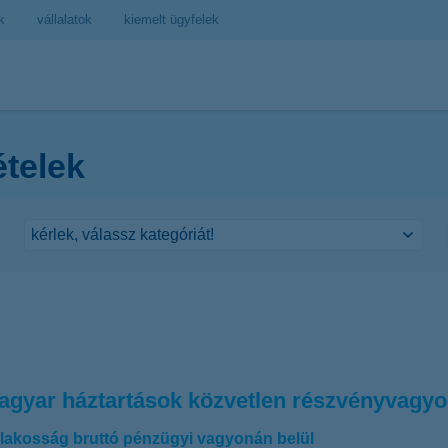
k
vállalatok
kiemelt ügyfelek
ételek
gyar háztartások közvetlen részvényvagyon
 lakosság bruttó pénzügyi vagyonán belül