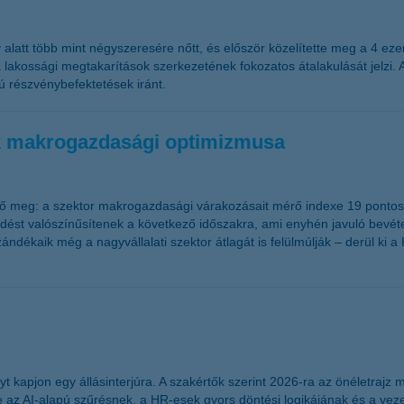
latt több mint négyszeresére nőtt, és először közelítette meg a 4 eze
 lakossági megtakarítások szerkezetének fokozatos átalakulását jelzi. 
 részvénybefektetések iránt.
sok makrogazdasági optimizmusa
ő meg: a szektor makrogazdasági várakozásait mérő indexe 19 pontos ug
kedést valószínűsítenek a következő időszakra, ami enyhén javuló bevé
szándékaik még a nagyvállalati szektor átlagát is felülmúlják – derül k
t kapjon egy állásinterjúra. A szakértők szerint 2026-ra az önéletrajz
az AI-alapú szűrésnek, a HR-esek gyors döntési logikájának és a vezet