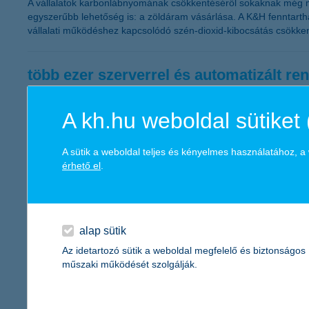
A vállalatok karbonlábnyomának csökkentéséről sokaknak még min
egyszerűbb lehetőség is: a zöldáram vásárlása. A K&H fenntarth
vállalati működéshez kapcsolódó szén-dioxid-kibocsátás csökke
több ezer szerverrel és automatizált ren
2026.07.24.
A kh.hu weboldal sütiket 
A digitális bankolás mögött láthatatlan, de kritikus infrastruktúr
biztonságot. A K&H esetében ez egy olyan, folyamatosan megújuló
képezi.
A sütik a weboldal teljes és kényelmes használatához, 
érhető el
.
rekordot döntött a kormányzati intézke
2026.07.24.
alap sütik
Látványos, felfelé ívelő tendenciát mutat a kis- és középvállalk
Az idetartozó sütik a weboldal megfelelő és biztonságos
negyedéves kutatási adataiból. A szektor szereplőinek visszajel
műszaki működését szolgálják.
megdöntötte a korábbi, 2010-ben mért 38 százalékos rekordot is