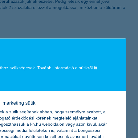
eruházások jutnak eszébe. Pedig létezik egy ennél jóval
latok 2 százaléka él ezzel a megoldással, miközben a zöldáram a
s során természetesnek vesznek: a gyorsaságot, a stabilitást és a
 biztosítja, hanem a pénzügyi szolgáltatásainak is alapját
ához szükségesek. További információ a sütikről
itt
örében
marketing sütik
val kapcsolatban – derül ki a legfrissebb K&H bizalmi index
ek a sütik segítenek abban, hogy személyre szabott, a
ntenek a következő egy évre e téren, amivel a mutató
togató érdeklődési körének megfelelő ajánlatainkat
goszthassuk a kh.hu weboldalon vagy azon kívül, akár
zösségi média felületeken is, valamint a böngészési
formációkat együttesen kezelhessük az ismert további