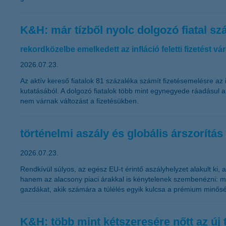
K&H: már tízből nyolc dolgozó fiatal s
rekordközelbe emelkedett az infláció feletti fizetést v
2026.07.23.
Az aktív kereső fiatalok 81 százaléka számít fizetésemelésre az
kutatásából. A dolgozó fiatalok több mint egynegyede ráadásul 
nem várnak változást a fizetésükben.
történelmi aszály és globális árszorítá
2026.07.23.
Rendkívül súlyos, az egész EU-t érintő aszályhelyzet alakult k
hanem az alacsony piaci árakkal is kénytelenek szembenézni: mik
gazdákat, akik számára a túlélés egyik kulcsa a prémium minősé
K&H: több mint kétszeresére nőtt az új 