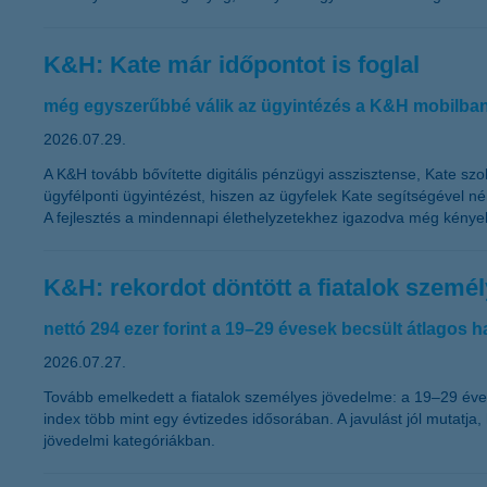
K&H: Kate már időpontot is foglal
még egyszerűbbé válik az ügyintézés a K&H mobilba
2026.07.29.
A K&H tovább bővítette digitális pénzügyi asszisztense, Kate sz
ügyfélponti ügyintézést, hiszen az ügyfelek Kate segítségével n
A fejlesztés a mindennapi élethelyzetekhez igazodva még kénye
K&H: rekordot döntött a fiatalok szemé
nettó 294 ezer forint a 19–29 évesek becsült átlagos h
2026.07.27.
Tovább emelkedett a fiatalok személyes jövedelme: a 19–29 évese
index több mint egy évtizedes idősorában. A javulást jól mutat
jövedelmi kategóriákban.