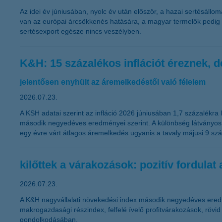
Az idei év júniusában, nyolc év után először, a hazai sertésáll
van az európai árcsökkenés hatására, a magyar termelők pedig o
sertésexport egésze nincs veszélyben.
K&H: 15 százalékos inflációt éreznek, 
jelentősen enyhült az áremelkedéstől való félelem
2026.07.23.
A KSH adatai szerint az infláció 2026 júniusában 1,7 százalékra
második negyedéves eredményei szerint. A különbség látványos: a 
egy évre várt átlagos áremelkedés ugyanis a tavaly májusi 9 szá
kilőttek a várakozások: pozitív fordulat
2026.07.23.
A K&H nagyvállalati növekedési index második negyedéves eredm
makrogazdasági részindex, felfelé ívelő profitvárakozások, rövi
gondolkodásában.