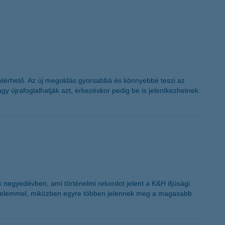
s elérhető. Az új megoldás gyorsabbá és könnyebbé teszi az
y újrafoglalhatják azt, érkezéskor pedig be is jelentkezhetnek.
 negyedévben, ami történelmi rekordot jelent a K&H ifjúsági
jövedelemmel, miközben egyre többen jelennek meg a magasabb