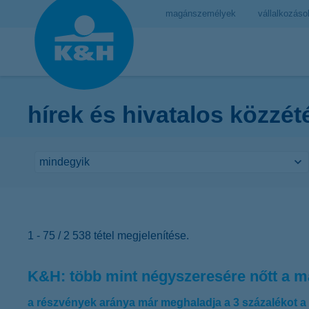
magánszemélyek
vállalkozáso
hírek és hivatalos közzét
1 - 75 / 2 538 tétel megjelenítése.
K&H: több mint négyszeresére nőtt a ma
a részvények aránya már meghaladja a 3 százalékot a