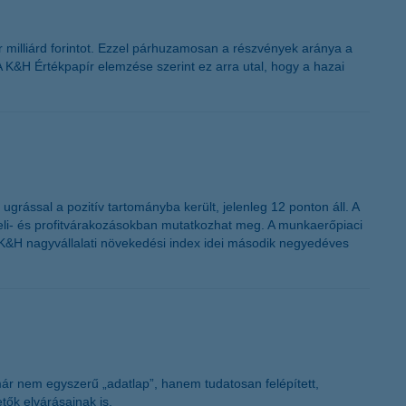
K&H token megújítás
r milliárd forintot. Ezzel párhuzamosan a részvények aránya a
A K&H Értékpapír elemzése szerint ez arra utal, hogy a hazai
rással a pozitív tartományba került, jelenleg 12 ponton áll. A
teli- és profitvárakozásokban mutatkozhat meg. A munkaerőpiaci
i a K&H nagyvállalati növekedési index idei második negyedéves
 már nem egyszerű „adatlap”, hanem tudatosan felépített,
ők elvárásainak is.