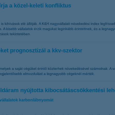
ja a közel-keleti konfliktus
t is kihívások elé állítják. A K&H nagyvállalati növekedési index legfri
tus. A kisebb vállalatok érzik magukat leginkább érintettnek, és a leg
zások tekintetében.
et prognosztizál a kkv-szektor
amelyek a saját cégüket érintő közterhek növekedésével számolnak. A
legjelentősebb elmozdulást a legnagyobb cégeknél mérték.
öldáram nyújtotta kibocsátáscsökkentési le
 vállalatok karbonlábnyomát