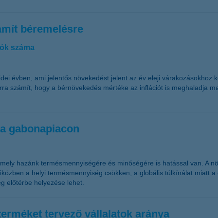
zámít béremelésre
árók száma
 idei évben, ami jelentős növekedést jelent az év eleji várakozásokhoz 
arra számít, hogy a bérnövekedés mértéke az inflációt is meghaladja m
s a gabonapiacon
i, amely hazánk termésmennyiségére és minőségére is hatással van. A 
özben a helyi termésmennyiség csökken, a globális túlkínálat miatt a 
g előtérbe helyezése lehet.
terméket tervező vállalatok aránya