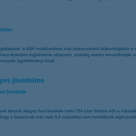
nkban
olgáltatásait: a K&H mobilbankban már beazonosított időpontfoglalás i
éhány lépésben foglalhatnak időpontot, szükség esetén lemondhatják vag
lmesebb ügyfélélményt kínál.
lyes jövedelme
avi bevétele
k becsült átlagos havi bevétele nettó 294 ezer forintra nőtt a második
ja, hogy a fiataloknak már csak 8,5 százaléka nem rendelkezik saját 