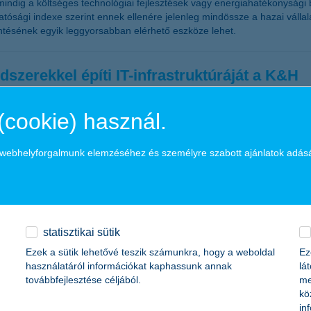
dig a költséges technológiai fejlesztések vagy energiahatékonysági b
atósági indexe szerint ennek ellenére jelenleg mindössze a hazai válla
ntésének egyik leggyorsabban elérhető eszköze lehet.
dszerekkel építi IT-infrastruktúráját a K&H
(cookie) használ.
a áll. Ez a háttér biztosítja mindazt, amit az ügyfelek a banki ügyintézé
, nagyvállalati szintű IT-ökoszisztéma, amely nemcsak a napi működést
a webhelyforgalmunk elemzéséhez és személyre szabott ajánlatok adás
dések vállalkozásbarát megítélése a kkv-k k
statisztikai sütik
ozások várakozásai a kormányzati intézkedések vállalkozásbarát mivoltá
Ezek a sütik lehetővé teszik számunkra, hogy a weboldal
Ez
zései alapján 40 százalékkal többen vannak azok, akik bizalommal teki
használatáról információkat kaphassunk annak
lá
.
továbbfejlesztése céljából.
me
kö
in