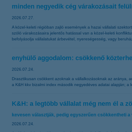
minden negyedik cég várakozásait felülír
2026.07.27.
A közel-keleti régióban zajló események a hazai vállalati szektor
szóló várakozásaira jelentős hatással van a közel-keleti konflik
befolyásolja vállalatukat árbevétel, nyereségesség, vagy beruhá
enyhülő aggodalom: csökkenő közterhek
2026.07.24.
Drasztikusan csökkent azoknak a vállalkozásoknak az aránya, 
a K&H kkv bizalmi index második negyedéves adatai alapján; a 
K&H: a legtöbb vállalat még nem él a z
kevesen választják, pedig egyszerűen csökkentheti a
2026.07.24.