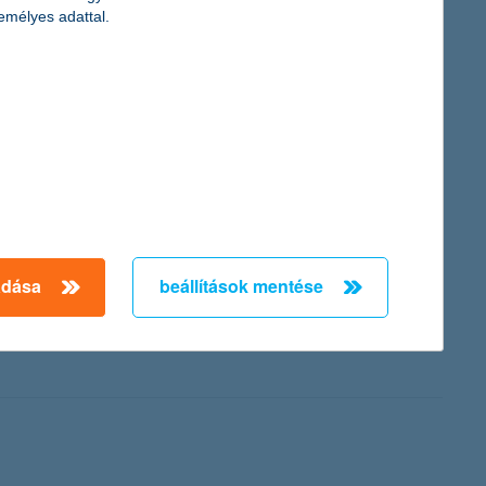
emélyes adattal.
a megkérdezettek 56 százaléka a részvénypiacok emelkedésére
.
zerint
adása
beállítások mentése
money Awards for Excellence nemzetközi versenyén. A rangos
lethelyzeteire reagálnak, és a bankolást egyre könnyebbé,