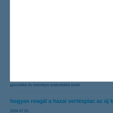
K&H: jó hangulatban kezdték a nyarat a
a befektetői hangulatindex 40 pontra emelkedett, az 
2026.07.23.
Kedvező befektetői hangulat jellemzi a nyár kezdetét: a K&H Ér
számít a következő hat hónapban. A kevésbé bizakodók aránya 16 s
K&H: sorozatban harmadszor Magyarorsz
a díj az ügyfelek élethelyzeteire reagáló digitális fejles
2026.07.23.
Sorozatban harmadik alkalommal nyerte el a K&H a Magyarország
elismerés azt igazolja, hogy a K&H következetes digitális fejles
gyorsabbá és személyre szabottabbá teszik.
hogyan reagál a hazai sertéspiac az új 
2026.07.23.