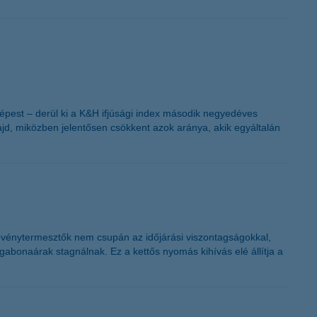
képest – derül ki a K&H ifjúsági index második negyedéves
ajd, miközben jelentősen csökkent azok aránya, akik egyáltalán
növénytermesztők nem csupán az időjárási viszontagságokkal,
gabonaárak stagnálnak. Ez a kettős nyomás kihívás elé állítja a