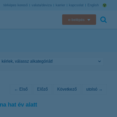
térképes kereső
valuta/deviza
karrier
kapcsolat
English
e-belépés
K&H e-bank
keresés
K&H e-posta
K&H elektronikus postaláda
K&H web Electra
K&H Biztosító ügyfélportál
← Első
Előző
Következő
utolsó →
K&H SZÉP Kártya
a hat év alatt
K&H e-kártyafelület