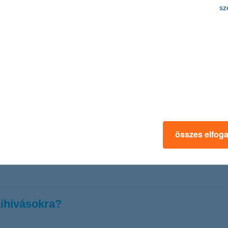
 befektetők
sz
optimista várakozások ismét többségbe kerültek.
tékpapír legfrissebb befektetői hangulatindexe 40 ponton áll, miután 
zázalék volt, így a mutató továbbra is átlag feletti optimizmust jelez
ág legjobb digitális bankja a Euromoney s
ztéseket ismeri el
összes elfog
 Legjobb Digitális Bankja (Hungary’s Best Digital Bank) díjat a Euro
ztéseivel olyan szolgáltatásokat épít, amelyek az ügyfelek mindennapi é
kihívásokra?