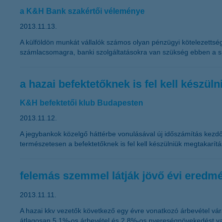
a K&H Bank szakértői véleménye
2013.11.13.
A külföldön munkát vállalók számos olyan pénzügyi kötelezettség
számlacsomagra, banki szolgáltatásokra van szükség ebben a spe
a hazai befektetőknek is fel kell készü
K&H befektetői klub Budapesten
2013.11.12.
A jegybankok közelgő háttérbe vonulásával új időszámítás kezdőd
természetesen a befektetőknek is fel kell készülniük megtakarítá
felemás szemmel látják jövő évi eredmé
2013.11.11.
A hazai kkv vezetők következő egy évre vonatkozó árbevétel vár
átlagosan 5,1%-os árbevétel és 2,8%-os nyereségnövekedést val