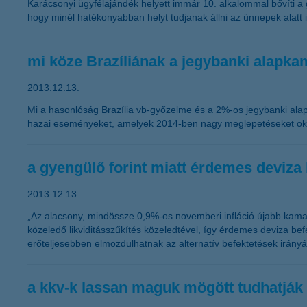
Karácsonyi ügyfélajándék helyett immár 10. alkalommal bővíti 
hogy minél hatékonyabban helyt tudjanak állni az ünnepek alatt i
mi köze Brazíliának a jegybanki alapk
2013.12.13.
Mi a hasonlóság Brazília vb-győzelme és a 2%-os jegybanki alap
hazai eseményeket, amelyek 2014-ben nagy meglepetéseket ok
a gyengülő forint miatt érdemes deviza
2013.12.13.
„Az alacsony, mindössze 0,9%-os novemberi infláció újabb kama
közeledő likviditásszűkítés közeledtével, így érdemes deviza 
erőteljesebben elmozdulhatnak az alternatív befektetések irányá
a kkv-k lassan maguk mögött tudhatják 