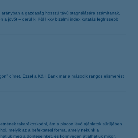
obb arányban a gazdaság hosszú távú stagnálására számítanak,
n a jövőt – derül ki K&H kkv bizalmi index kutatás legfrissebb
gon” címet. Ezzel a K&H Bank már a második rangos elismerést
retnének takarékoskodni, ám a piacon lévő ajánlatok sűrűjében
hol, melyik az a befektetési forma, amely nekünk a
hatjuk meg a döntéseinket, és könnyedén átláthatjuk mikor,