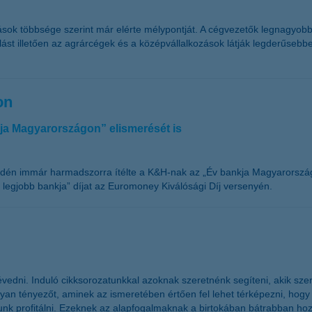
ozások többsége szerint már elérte mélypontját. A cégvezetők legnagy
balást illetően az agrárcégek és a középvállalkozások látják legderűsebbe
on
a Magyarországon” elismerését is
dén immár harmadszorra ítélte a K&H-nak az „Év bankja Magyarorszá
legjobb bankja” díjat az Euromoney Kiválósági Díj versenyén.
vedni. Induló cikksorozatunkkal azoknak szeretnénk segíteni, akik sze
yan tényezőt, aminek az ismeretében értően fel lehet térképezni, hogy 
unk profitálni. Ezeknek az alapfogalmaknak a birtokában bátrabban hoz