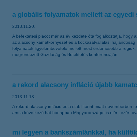
a globális folyamatok mellett az egyedi s
2013.11.20.
A befektetési piacot már az év kezdete óta foglalkoztatja, hogy 
az alacsony kamatkörnyezet és a kockázatvállalási hajlandóság n
folyamatok figyelembevétele mellett most érdemesebb a régiók, i
megrendezett Gazdaság és Befektetés konferenciáján.
a rekord alacsony infláció újabb kamatc
2013.11.13.
A rekord alacsony infláció és a stabil forint miatt novemberben
ami a következő hat hónapban Magyarországot is eléri, ezért óva
mi legyen a bankszámlánkkal, ha külföl