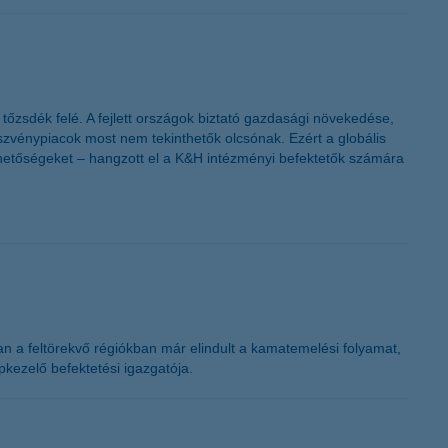
 tőzsdék felé. A fejlett országok biztató gazdasági növekedése,
szvénypiacok most nem tekinthetők olcsónak. Ezért a globális
lehetőségeket – hangzott el a K&H intézményi befektetők számára
an a feltörekvő régiókban már elindult a kamatemelési folyamat,
kezelő befektetési igazgatója.