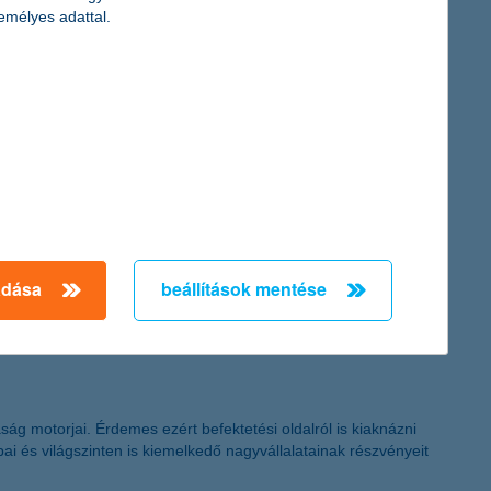
emélyes adattal.
 285 csapat jelentkezett az ország különböző egyetemeiről és
udapesti Corvinus Egyetem két diákjából és egy ELTE-s közgazdász
melten kezeli a fiatalok pénzügyi oktatásának támogatását.
dolni, milyen számlacsomagra, banki szolgáltatásokra van
n, akárhol is legyünk! Pontokba szedtük, mire figyeljen oda
adása
beállítások mentése
g motorjai. Érdemes ezért befektetési oldalról is kiaknázni
és világszinten is kiemelkedő nagyvállalatainak részvényeit