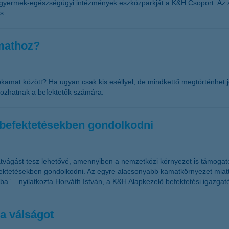
a gyermek-egészségügyi intézmények eszközparkját a K&H Csoport. Az 
s.
amathoz?
kamat között? Ha ugyan csak kis eséllyel, de mindkettő megtörténhet 
ozhatnak a befektetők számára.
 befektetésekben gondolkodni
tvágást tesz lehetővé, amennyiben a nemzetközi környezet is támogató
befektetésekben gondolkodni. Az egyre alacsonyabb kamatkörnyezet mia
ba” – nyilatkozta Horváth István, a K&H Alapkezelő befektetési igazgató
a válságot