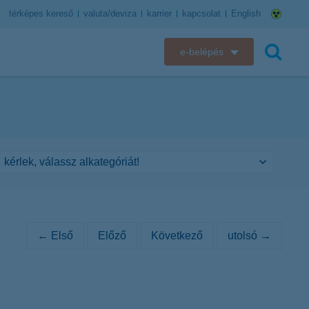
térképes kereső
valuta/deviza
karrier
kapcsolat
English
e-belépés
K&H e-bank
keresés
K&H e-posta
K&H elektronikus postaláda
K&H web Electra
K&H Biztosító ügyfélportál
← Első
Előző
Következő
utolsó →
K&H SZÉP Kártya
K&H e-kártyafelület