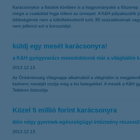
Karácsonykor a fiatalok körében is a hagyományoké a főszerep. 
mégis a családdal fogja tölteni az ünnepet. A K&H pályakezdők jól
többségének nem a túlköltekezésről szól, 80 százalékuknak vagy 
nem jellemzi ezt a korosztályt.
küldj egy mesét karácsonyra!
a K&H gyógyvarázs mesedoktorok már a világhálón ke
2013.12.13.
Az Önkéntesség Világnapja alkalmából a világhálón is megjele
kedvenc meséjét osztja meg a kis betegekkel. A mesék a K&H gy
Telekom biztosítja.
Közel 5 millió forint karácsonyra
Idén négy gyermek-egészségügyi intézmény részesü
2013.12.13.