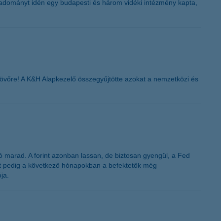
adományt idén egy budapesti és három vidéki intézmény kapta,
jövőre! A K&H Alapkezelő összegyűjtötte azokat a nemzetközi és
 marad. A forint azonban lassan, de biztosan gyengül, a Fed
tt pedig a következő hónapokban a befektetők még
ja.