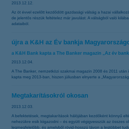
2013.12.12.
Az öt évvel ezelőtt kezdődött gazdasági válság a hazai vállalk
de jelentős részük feltételez már javulást. A válságból való kilá
adataiból.
újra a K&H az Év bankja Magyarország
a K&H Bank kapta a The Banker magazin „Az év bankj
2013.12.04.
A The Banker, nemzetközi szakmai magazin 2008 és 2011 után i
kapta meg 2013-ban, hiszen júliusban elnyerte a „Magyarország 
Megtakarításokról okosan
2013.12.03.
A befektetések, megtakarítások hálójában kezdőként könnyű elté
nehezükre esik kiigazodni – és együtt végigvesszük az összes ol
legmegfelelőbb, és amelyből rövid-hosszú távon a legtöbbet tud