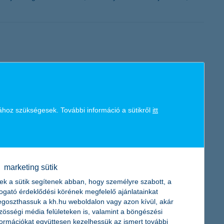
t kockáztatni, vagy inkább a pénzügyi döntésekben is mindig
ához szükségesek. További információ a sütikről
itt
arország egyik legnagyobb bankjánál lesz lehetőséged a fentiek
marketing sütik
ek a sütik segítenek abban, hogy személyre szabott, a
togató érdeklődési körének megfelelő ajánlatainkat
goszthassuk a kh.hu weboldalon vagy azon kívül, akár
zösségi média felületeken is, valamint a böngészési
formációkat együttesen kezelhessük az ismert további