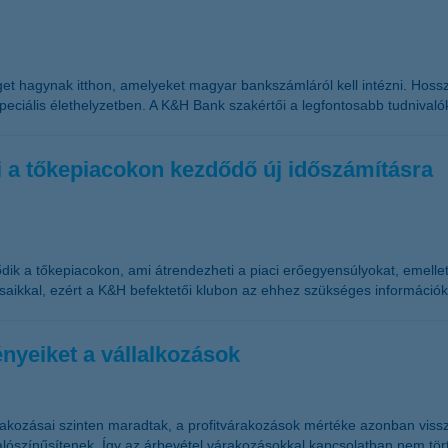
et hagynak itthon, amelyeket magyar bankszámláról kell intézni. Hossza
ciális élethelyzetben. A K&H Bank szakértői a legfontosabb tudnivalók
lni a tőkepiacokon kezdődő új időszámításra
ik a tőkepiacokon, ami átrendezheti a piaci erőegyensúlyokat, emellet
saikkal, ezért a K&H befektetői klubon az ehhez szükséges információkk
nyeiket a vállalkozások
akozásai szinten maradtak, a profitvárakozások mértéke azonban vissz
ószínűsítenek. Így az árbevétel várakozásokkal kapcsolatban nem tör