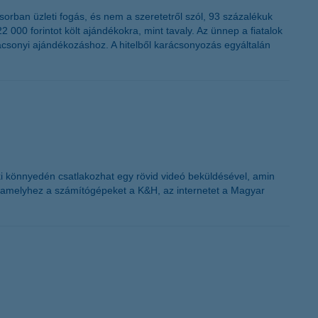
K&H token megújítás
orban üzleti fogás, és nem a szeretetről szól, 93 százalékuk
 000 forintot költ ajándékokra, mint tavaly. Az ünnep a fiatalok
rácsonyi ajándékozáshoz. A hitelből karácsonyozás egyáltalán
 könnyedén csatlakozhat egy rövid videó beküldésével, amin
, amelyhez a számítógépeket a K&H, az internetet a Magyar