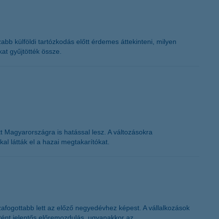
bb külföldi tartózkodás előtt érdemes áttekinteni, milyen
at gyűjtötték össze.
t Magyarországra is hatással lesz. A változásokra
al látták el a hazai megtakarítókat.
afogottabb lett az előző negyedévhez képest. A vállalkozások
tént jelentős előremozdulás, ugyanakkor az