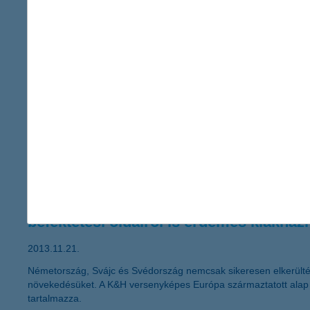
2013.11.25.
Ötödik alkalommal rendezte meg a K&H a főiskolai és egyetemi 
főiskoláiról. Az idei verseny központi témája a hitelkihelyezés,
hallgatóból álló csapat került ki győztesen, akik Brüsszelbe, a 
Amire külföldről is figyeljünk
2013.11.21.
A külföldi munkavállalás komoly változás az életünkben. Mielőt
szükség az „új életünkben”. Ne hagyjuk magunkat befolyásolni a 
mindenki, aki országhatáron túl próbál szerencsét.
befektetési oldalról is érdemes kiaknáz
2013.11.21.
Németország, Svájc és Svédország nemcsak sikeresen elkerülték 
növekedésüket. A K&H versenyképes Európa származtatott alap 
tartalmazza.