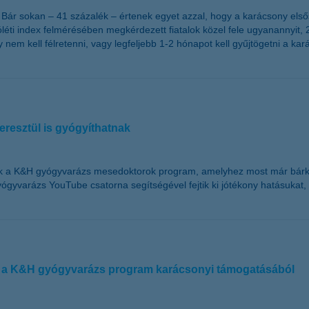
Bár sokan – 41 százalék – értenek egyet azzal, hogy a karácsony elsős
éti index felmérésében megkérdezett fiatalok közel fele ugyanannyit, 22
nem kell félretenni, vagy legfeljebb 1-2 hónapot kell gyűjtögetni a ka
resztül is gyógyíthatnak
nik a K&H gyógyvarázs mesedoktorok program, amelyhez most már bárki
ógyvarázs YouTube csatorna segítségével fejtik ki jótékony hatásukat
l a K&H gyógyvarázs program karácsonyi támogatásából