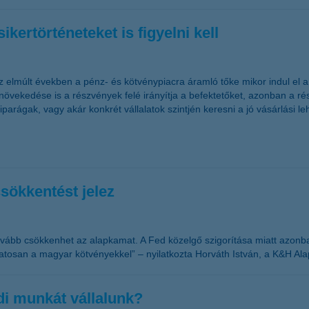
ikertörténeteket is figyelni kell
az elmúlt években a pénz- és kötvénypiacra áramló tőke mikor indul el a
övekedése is a részvények felé irányítja a befektetőket, azonban a ré
parágak, vagy akár konkrét vállalatok szintjén keresni a jó vásárlási 
sökkentést jelez
 tovább csökkenhet az alapkamat. A Fed közelgő szigorítása miatt azonb
tosan a magyar kötvényekkel” – nyilatkozta Horváth István, a K&H Alap
di munkát vállalunk?