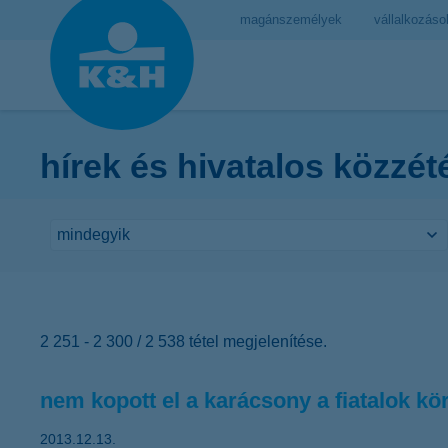
magánszemélyek
vállalkozáso
hírek és hivatalos közzét
2 251 - 2 300 / 2 538 tétel megjelenítése.
nem kopott el a karácsony a fiatalok k
2013.12.13.