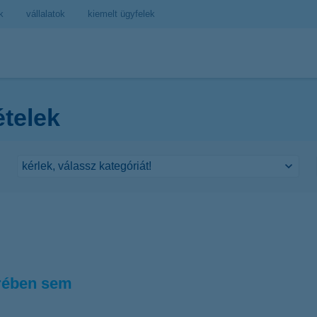
k
vállalatok
kiemelt ügyfelek
ételek
örében sem