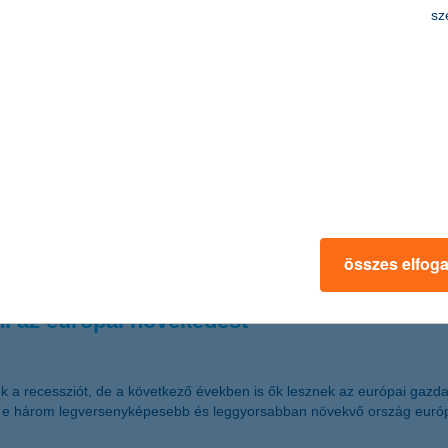
sz
hallgatók országos online bankszimulációs versenyét. A K&H diákkupára
 a jó hitelportfólió összeállítása volt. A ma megrendezett döntőből a B
KBC bank és biztosítási csoport központjába látogathatnak el. A K&H kie
t hosszabb időre egy másik országban táborozunk le, érdemes végiggon
nagyobb fizikai távolságtól: tartsuk a pénzügyeinket mindig kézközelbe
összes elfog
ni az európai növekedést
a recessziót, de a következő években is ők lesznek az európai gazdasá
e három legversenyképesebb és leggyorsabban növekvő ország európai 