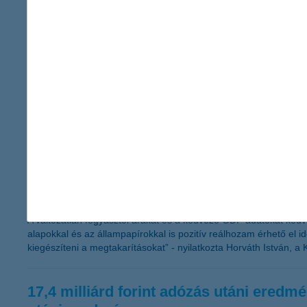
rövid és hosszabb távon is kedvező me
K&H mix megtakarítás
2014.02.20.
A növekvő reálbéreknek és a csökkenő rezsiköltségnek köszönhet
százaléka érzi többé-kevésbé kedvezőnek pénzügyi helyzetét. A 
terméke azoknak kínál megoldást, akik nem biztosak abban, hogy
részből áll, és ezzel a gyors hozzáférhetőség, magas betéti ka
kedvezően fogadta a piac a magyar ada
2014.02.20.
A változatlan fogyasztói árakat és a kedvező GDP adatokat kedve
alapokkal és az állampapírokkal is pozitív reálhozam érhető el 
kiegészíteni a megtakarításokat” - nyilatkozta Horváth István, a
17,4 milliárd forint adózás utáni eredm