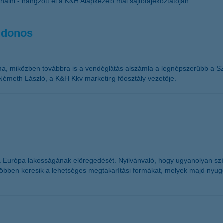
álni - hangzott el a K&H Alapkezelő mai sajtótájékoztatóján.
jdonos
áma, miközben továbbra is a vendéglátás alszámla a legnépszerűbb a 
Németh László, a K&H Kkv marketing főosztály vezetője.
ná Európa lakosságának elöregedését. Nyilvánvaló, hogy ugyanolyan sz
öbben keresik a lehetséges megtakarítási formákat, melyek majd nyugdíj