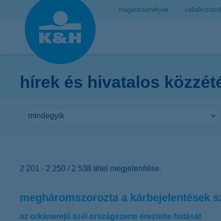
magánszemélyek
vállalkozáso
hírek és hivatalos közzét
2 201 - 2 250 / 2 538 tétel megjelenítése.
megháromszorozta a kárbejelentések sz
az orkánerejű szél országszerte éreztette hatását