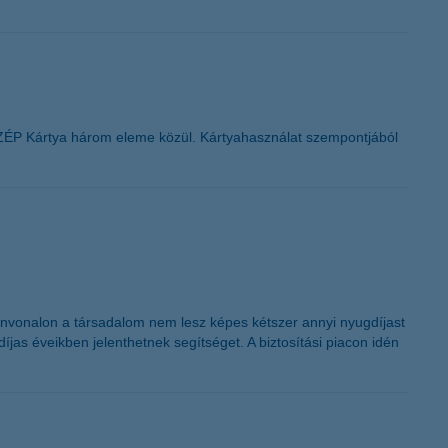
SZÉP Kártya három eleme közül. Kártyahasználat szempontjából
ínvonalon a társadalom nem lesz képes kétszer annyi nyugdíjast
as éveikben jelenthetnek segítséget. A biztosítási piacon idén