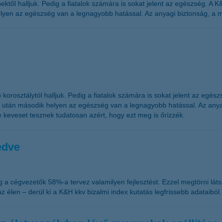
ktől halljuk. Pedig a fiatalok számára is sokat jelent az egészség. A
elyen az egészség van a legnagyobb hatással. Az anyagi biztonság, a m
orosztálytól halljuk. Pedig a fiatalok számára is sokat jelent az egé
ok után második helyen az egészség van a legnagyobb hatással. Az anya
e keveset tesznek tudatosan azért, hogy ezt meg is őrizzék.
edve
eg a cégvezetők 58%-a tervez valamilyen fejlesztést. Ezzel megtörni lá
 az élen – derül ki a K&H kkv bizalmi index kutatás legfrissebb adataiból.