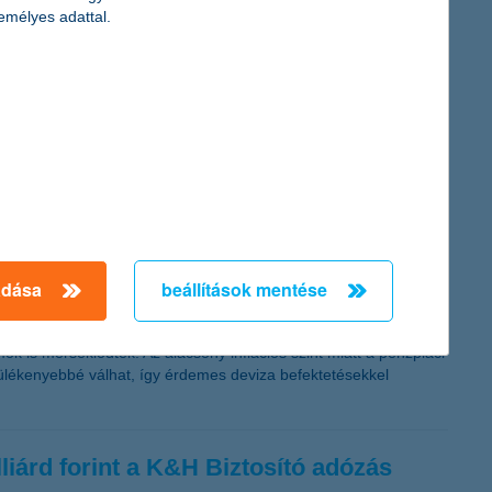
emélyes adattal.
legjobb helyet, a Nielsen kutatásai szerint a magyarok 19
 8 százalék látja pozitívan. A K&H megújult megtakarítási
lkülözni tudnak. A K&H mix megtakarítás betéti és befektetési
adása
beállítások mentése
k is mérséklődtek. Az alacsony inflációs szint miatt a pénzpiaci
rülékenyebbé válhat, így érdemes deviza befektetésekkel
liárd forint a K&H Biztosító adózás