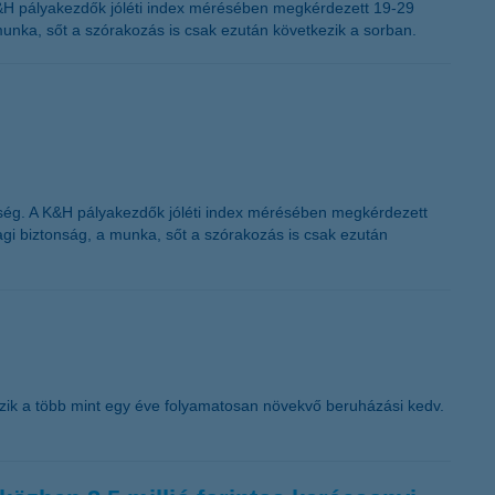
 K&H pályakezdők jóléti index mérésében megkérdezett 19-29
unka, sőt a szórakozás is csak ezután következik a sorban.
szség. A K&H pályakezdők jóléti index mérésében megkérdezett
gi biztonság, a munka, sőt a szórakozás is csak ezután
tszik a több mint egy éve folyamatosan növekvő beruházási kedv.