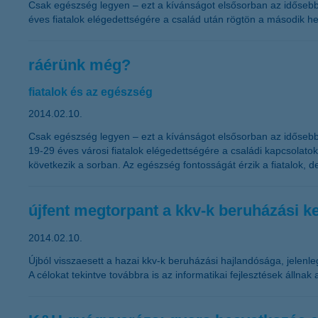
Csak egészség legyen – ezt a kívánságot elsősorban az idősebbe
éves fiatalok elégedettségére a család után rögtön a második h
ráérünk még?
fiatalok és az egészség
2014.02.10.
Csak egészség legyen – ezt a kívánságot elsősorban az idősebb k
19-29 éves városi fiatalok elégedettségére a családi kapcsolat
következik a sorban. Az egészség fontosságát érzik a fiatalok, d
újfent megtorpant a kkv-k beruházási k
2014.02.10.
Újból visszaesett a hazai kkv-k beruházási hajlandósága, jelenl
A célokat tekintve továbbra is az informatikai fejlesztések állnak