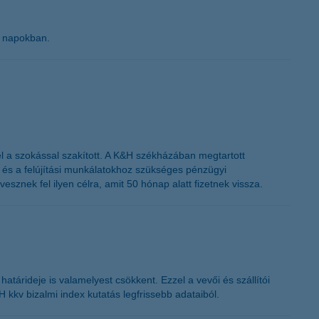
K&H token megújítás
ő napokban.
el a szokással szakított. A K&H székházában megtartott
 és a felújítási munkálatokhoz szükséges pénzügyi
esznek fel ilyen célra, amit 50 hónap alatt fizetnek vissza.
határideje is valamelyest csökkent. Ezzel a vevői és szállítói
H kkv bizalmi index kutatás legfrissebb adataiból.