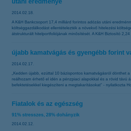
utáni eredménye
2014.02.18.
A K&H Bankcsoport 17,4 milliárd forintos adózás utáni eredménny
költséggazdálkodást ellentételezték a növekvő hitelezési költsé
átstrukturált hitelportfoliójának minősítését. A K&H Biztosító 2,
újabb kamatvágás és gyengébb forint vá
2014.02.17.
„Kedden újabb, ezúttal 10 bázispontos kamatvágásról dönthet a M
reálhozam érhető el idén a pénzpiaci alapokkal és a rövid távú 
befektetésekkel kiegészíteni a megtakarításokat” - nyilatkozta H
Fiatalok és az egészség
91% stresszes, 28% dohányzik
2014.02.12.