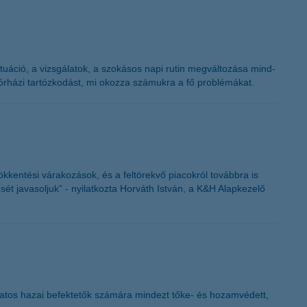
ituáció, a vizsgálatok, a szokásos napi rutin megváltozása mind-
órházi tartózkodást, mi okozza számukra a fő problémákat.
kkentési várakozások, és a feltörekvő piacokról továbbra is
ét javasoljuk” - nyilatkozta Horváth István, a K&H Alapkezelő
 óvatos hazai befektetők számára mindezt tőke- és hozamvédett,