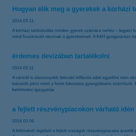
Hogyan élik meg a gyerekek a kórházi 
2014.03.11.
A kórházi tartózkodás minden gyerek számára nehéz – legyen bármi
mind frusztrációt okoznak a gyerekeknek. A K&H gyógyvarázs ös
érdemes devizában tartalékolni
2014.03.11.
A vártnál is alacsonyabb februári inflációs adat egyelőre nem o
kiáramló pénz miatt a forint fokozatos gyengülésére számítunk. 
befektetési igazgatója.
a fejlett részvénypiacokon várható idén
2014.03.06.
A feltörekvő régióból a fejlett országok részvénypiacaira áramló