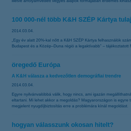
illetve árfolyamvédett vegyes alapok formájában érdemes kihaszn
100 000-nél több K&H SZÉP Kártya tula
2014.03.04.
„Egy év alatt 20%-kal nőtt a K&H SZÉP Kártya felhasználók sz
Budapest és a Közép–Duna régió a legaktívabb” – tájékoztatott 
öregedő Európa
A K&H válasza a kedvezőtlen demográfiai trendre
2014.03.04.
Egyre nyilvánvalóbbá válik, hogy nincs, ami igazán megállíthat
eltartani. Mi lehet akkor a megoldás? Magyarországon is egyre t
megjelent nyugdíjbiztosítás erre a problémára kínál megoldást.
hogyan válasszunk okosan hitelt?