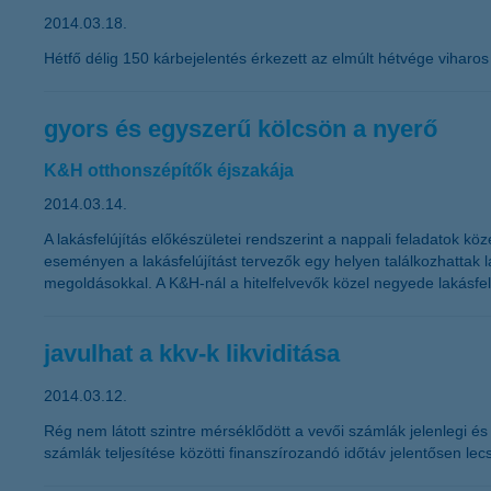
2014.03.18.
Hétfő délig 150 kárbejelentés érkezett az elmúlt hétvége viharo
gyors és egyszerű kölcsön a nyerő
K&H otthonszépítők éjszakája
2014.03.14.
A lakásfelújítás előkészületei rendszerint a nappali feladatok 
eseményen a lakásfelújítást tervezők egy helyen találkozhattak
megoldásokkal. A K&H-nál a hitelfelvevők közel negyede lakásfelúj
javulhat a kkv-k likviditása
2014.03.12.
Rég nem látott szintre mérséklődött a vevői számlák jelenlegi és v
számlák teljesítése közötti finanszírozandó időtáv jelentősen lec