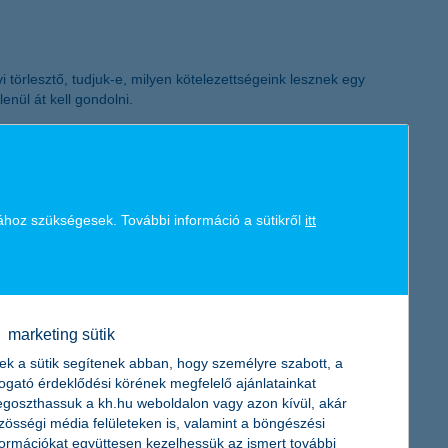
 törlesztő, tudjuk-e, milyen kötelezettségeink lesznek egy
nül át kell gondolni.
ket
ához szükségesek. További információ a sütikről
itt
nos iskolásoknak szóló pénzügyi vetélkedőre készülve a
nt az e-bankkal és mobilbankkal kapcsolatban tették fel.
marketing sütik
ek a sütik segítenek abban, hogy személyre szabott, a
togató érdeklődési körének megfelelő ajánlatainkat
s erősödő árfolyamok pedig újabb lendületet adhatnak idén a
goszthassuk a kh.hu weboldalon vagy azon kívül, akár
bor Zsuzsanna, a K&H Alapkezelő vezérigazgatója.
zösségi média felületeken is, valamint a böngészési
formációkat együttesen kezelhessük az ismert további