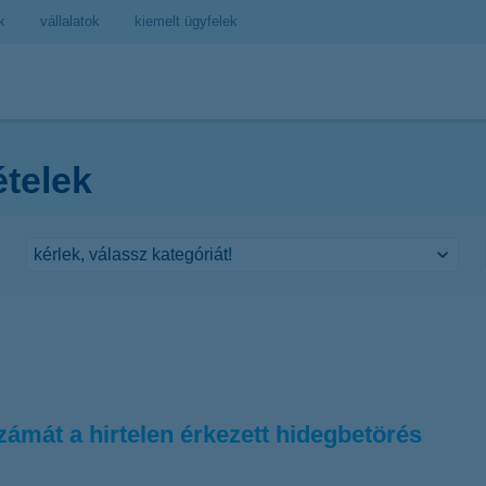
k
vállalatok
kiemelt ügyfelek
ételek
ámát a hirtelen érkezett hidegbetörés