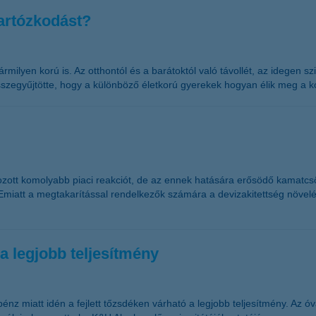
tartózkodást?
lyen korú is. Az otthontól és a barátoktól való távollét, az idegen sz
szegyűjtötte, hogy a különböző életkorú gyerekek hogyan élik meg a k
kozott komolyabb piaci reakciót, de az ennek hatására erősödő kamatcsö
Emiatt a megtakarítással rendelkezők számára a devizakitettség növelés
 a legjobb teljesítmény
 pénz miatt idén a fejlett tőzsdéken várható a legjobb teljesítmény. Az