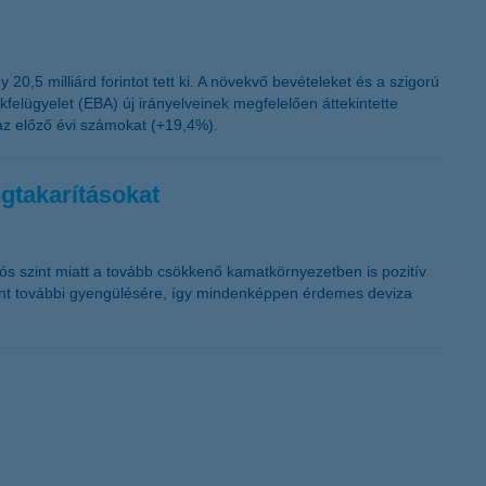
,5 milliárd forintot tett ki. A növekvő bevételeket és a szigorú
felügyelet (EBA) új irányelveinek megfelelően áttekintette
a az előző évi számokat (+19,4%).
gtakarításokat
iós szint miatt a tovább csökkenő kamatkörnyezetben is pozitív
forint további gyengülésére, így mindenképpen érdemes deviza