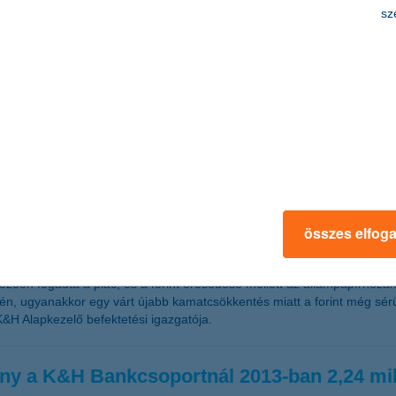
sz
gtakarításokra vadásznak az ügyfelek
ően a háztartások egy része a felhalmozott megtakarításának keresi a 
következő egy évre vonatkozó munkahelyi kilátásaikat már kevesebben,
 az utóbbi hónapokban felhalmozott minden pénzt hosszabb távon is né
mat és hosszabb távon kedvező hozamok kombinációját kínálja.
tokat
összes elfog
zően fogadta a piac, és a forint erősödése mellett az állampapírhozamo
idén, ugyanakkor egy várt újabb kamatcsökkentés miatt a forint még sé
 K&H Alapkezelő befektetési igazgatója.
ény a K&H Bankcsoportnál 2013-ban 2,24 mil