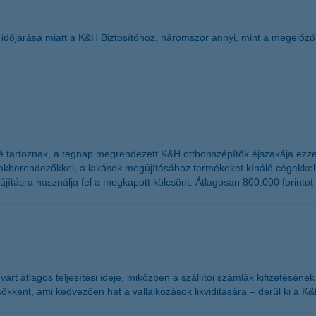
s időjárása miatt a K&H Biztosítóhoz, háromszor annyi, mint a megelőz
közé tartoznak, a tegnap megrendezett K&H otthonszépítők éjszakája ezz
 lakberendezőkkel, a lakások megújításához termékeket kínáló cégekkel
ításra használja fel a megkapott kölcsönt. Átlagosan 800.000 forintot v
árt átlagos teljesítési ideje, miközben a szállítói számlák kifizetésének 
sökkent, ami kedvezően hat a vállalkozások likviditására – derül ki a K&