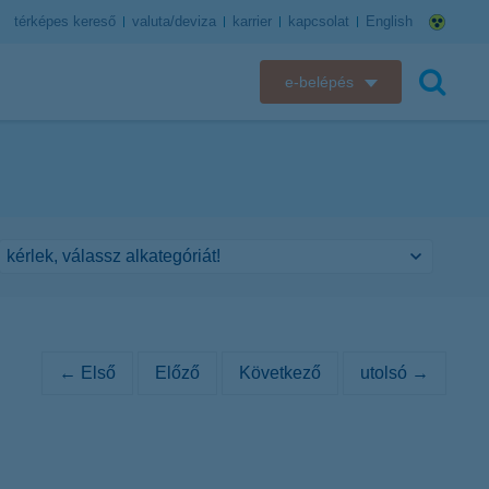
térképes kereső
valuta/deviza
karrier
kapcsolat
English
e-belépés
K&H e-bank
keresés
K&H e-posta
K&H elektronikus postaláda
K&H web Electra
K&H Biztosító ügyfélportál
← Első
Előző
Következő
utolsó →
K&H SZÉP Kártya
K&H e-kártyafelület