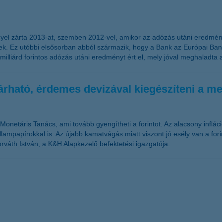
el zárta 2013-at, szemben 2012-vel, amikor az adózás utáni eredmény 20
gek. Ez utóbbi elsősorban abból származik, hogy a Bank az Európai Bank
24 milliárd forintos adózás utáni eredményt ért el, mely jóval meghaladt
rható, érdemes devizával kiegészíteni a me
onetáris Tanács, ami tovább gyengítheti a forintot. Az alacsony inflác
állampapírokkal is. Az újabb kamatvágás miatt viszont jó esély van a 
orváth István, a K&H Alapkezelő befektetési igazgatója.