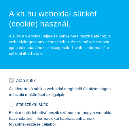
A kh.hu weboldal sütiket
(cookie) használ.
hírek és hivatalos
A sütik a weboldal teljes és kényelmes használatához, a
közzétételek
webhelyforgalmunk elemzéséhez és személyre szabott
ajánlatok adásához szükségesek. További információ a
sütikről
itt érhető el
.
egyéb
English
alap sütik
Az idetartozó sütik a weboldal megfelelő és biztonságos
műszaki működését szolgálják.
statisztikai sütik
Ezek a sütik lehetővé teszik számunkra, hogy a weboldal
használatáról információkat kaphassunk annak
Előző
Következő
továbbfejlesztése céljából.