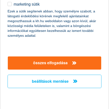
marketing sütik
meredeken növekedtek a
Ezek a sütik segítenek abban, hogy személyre szabott, a
nagyvállalatok pénzügyi várakozásai
látogató érdeklődési körének megfelelő ajánlatainkat
megoszthassuk a kh.hu weboldalon vagy azon kívül, akár
inflációt meghaladó árbevétel és
közösségi média felületeken is, valamint a böngészési
nyereségnövekedéssel számolnak a cégek
információkat együttesen kezelhessük az ismert további
személyes adattal.
2014.08.21.
A hazai nagyvállalati szektor pozitívan látja pénzügyei jövőbeni
alakulását. A legnagyobb cégek árbevétel és
eredményvárakozásai nagymértékben megugrottak. A vállalatok
átlagosan 3,8%-os árbevétel és 3,3%-os profitnövekedést
összes elfogadása
valószínűsítenek a következő egy évben. Az
exportértékesítésből várt árbevétel növekedés mértéke
meghaladja a belföldi eladásokból várt bevétel növekedést –
derül ki a K&H nagyvállalati növekedési index kutatás legutóbbi
beállítások mentése
eredményeiből.
már most érdemes felkészülni az új
támogatási stratégiára