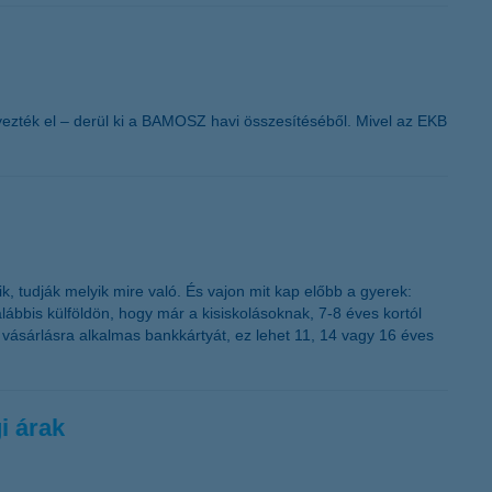
yezték el – derül ki a BAMOSZ havi összesítéséből. Mivel az EKB
, tudják melyik mire való. És vajon mit kap előbb a gyerek:
alábbis külföldön, hogy már a kisiskolásoknak, 7-8 éves kortól
 vásárlásra alkalmas bankkártyát, ez lehet 11, 14 vagy 16 éves
i árak