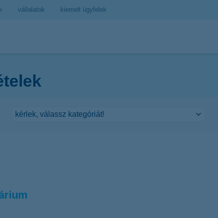
k
vállalatok
kiemelt ügyfelek
ételek
rárium