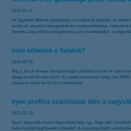
2015.02.27.
Az Egyesült Államok gazdasága a korábbinál lassabb, de stabil 
amely az alacsony energiaárak és munkanélküliség, valamint a b
Amerika alap ebből a kiegyensúlyozott növekedésből, az Egyesült
mire költenek a fiatalok?
2015.02.25.
Míg a 14-18 évesek bankszámláján általában közel 24 ezer forint
átlaga közel 54 ezer forint. Ez utóbbi korcsoport átlag havi 900
utazások során kerül elő a bankkártya.
ilyen profitra számítanak idén a nagyvál
2015.02.23.
Egyre kevesebb hazai nagyvállalat látja úgy, hogy idén növeked
index kutatás legfrissebb adataiból. A visszafogottabb várakozá