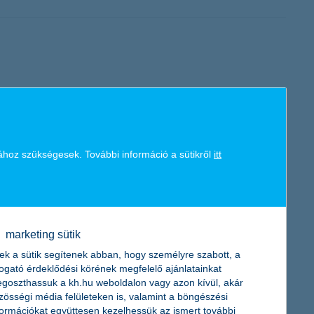
mekgondozási szabadságukból visszatérő nőket segítő
ához szükségesek. További információ a sütikről
itt
 a korábban elindult pozitív, növekvő tendencia. A célokat
számítani beruházásra az idén – derül ki a K&H kkv bizalmi index
marketing sütik
ek a sütik segítenek abban, hogy személyre szabott, a
togató érdeklődési körének megfelelő ajánlatainkat
goszthassuk a kh.hu weboldalon vagy azon kívül, akár
zösségi média felületeken is, valamint a böngészési
formációkat együttesen kezelhessük az ismert további