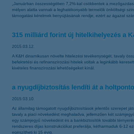
„Januárban összességében 7,2%-kal csökkentek a mezőgazdasági
mélyen alatta vannak a leghatékonyabb termelők önköltségi szintjé
támogatási kérelmek benyújtásának rendje, ezért az ágazat számá
315 milliárd forint új hitelkihelyezés 
2015.03.12.
A K&H dinamikusan növelte hitelezési tevékenységét, tavaly összesen
befektetési és refinanszírozási hitelek voltak a leginkább kerese
kivételes finanszírozási lehetőségeket kínál.
a nyugdíjbiztosítás lendíti át a holtpont
2015.03.10.
Az államilag támogatott nyugdíjbiztosítások jelentős szerepet játs
tavaly a piaci növekedést meghaladva, jellemzően két számjegyű bő
egy számjegyű növekedést és a bankbiztosítók további térnyerés
rendszeres díjas konstrukciókat preferálja, kétharmaduk 6-12 eze
egészítheti ki 15 évig.