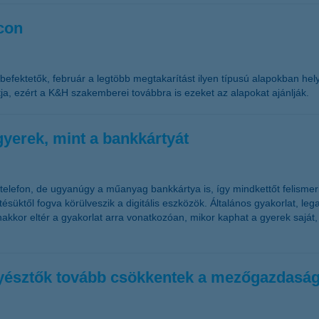
con
efektetők, február a legtöbb megtakarítást ilyen típusú alapokban hel
ja, ezért a K&H szakemberei továbbra is ezeket az alapokat ajánlják.
gyerek, mint a bankkártyát
telefon, de ugyanúgy a műanyag bankkártya is, így mindkettőt felismerik
tésüktől fogva körülveszik a digitális eszközök. Általános gyakorlat, leg
nakkor eltér a gyakorlat arra vonatkozóan, mikor kaphat a gyerek saját,
enyésztők tovább csökkentek a mezőgazdaság