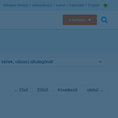
térképes kereső
valuta/deviza
karrier
kapcsolat
English
e-belépés
K&H e-bank
keresés
K&H e-posta
K&H elektronikus postaláda
K&H web Electra
K&H Biztosító ügyfélportál
← Első
Előző
Következő
utolsó →
K&H SZÉP Kártya
K&H e-kártyafelület