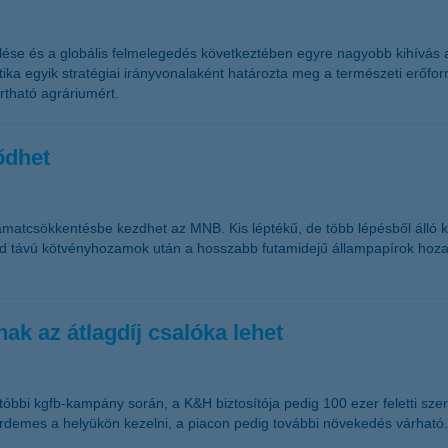
külése és a globális felmelegedés következtében egyre nagyobb kihív
itika egyik stratégiai irányvonalaként határozta meg a természeti erőf
rtható agráriumért.
ődhet
amatcsökkentésbe kezdhet az MNB. Kis léptékű, de több lépésből álló 
rövid távú kötvényhozamok után a hosszabb futamidejű állampapírok ho
ak az átlagdíj csalóka lehet
tóbbi kgfb-kampány során, a K&H biztosítója pedig 100 ezer feletti sz
t érdemes a helyükön kezelni, a piacon pedig további növekedés várható.