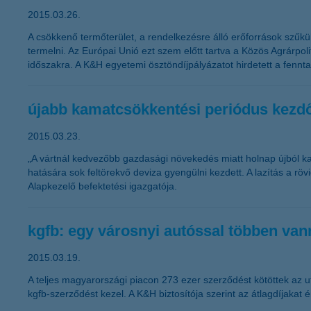
2015.03.26.
A csökkenő termőterület, a rendelkezésre álló erőforrások szű
termelni. Az Európai Unió ezt szem előtt tartva a Közös Agrárpol
időszakra. A K&H egyetemi ösztöndíjpályázatot hirdetett a fennta
újabb kamatcsökkentési periódus kezd
2015.03.23.
„A vártnál kedvezőbb gazdasági növekedés miatt holnap újból k
hatására sok feltörekvő deviza gyengülni kezdett. A lazítás a 
Alapkezelő befektetési igazgatója.
kgfb: egy városnyi autóssal többen vann
2015.03.19.
A teljes magyarországi piacon 273 ezer szerződést kötöttek az u
kgfb-szerződést kezel. A K&H biztosítója szerint az átlagdíjaka