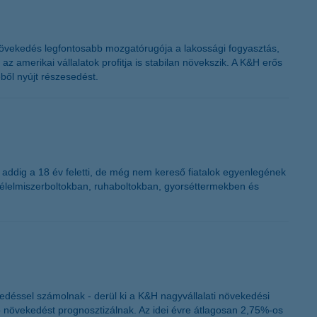
 növekedés legfontosabb mozgatórugója a lakossági fogyasztás,
amerikai vállalatok profitja is stabilan növekszik. A K&H erős
ből nyújt részesedést.
 addig a 18 év feletti, de még nem kereső fiatalok egyenlegének
an élelmiszerboltokban, ruhaboltokban, gyorséttermekben és
edéssel számolnak - derül ki a K&H nagyvállalati növekedési
bb növekedést prognosztizálnak. Az idei évre átlagosan 2,75%-os