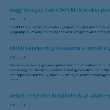
nagy mozgás van a befektetési alap pia
2015.03.18.
Továbbra is a vegyes és a kötvényalapok irányába mozdulnak a b
programja a kötvény- és az európai részvénypiacokat is támogat
előbb tanulja meg használni a mobilt a 
2015.03.16.
Már az egészen kis gyerekek játékai között megtalálható a mobil
mobilt vagy bankkártyát? A mai fiatalokat gyakorlatilag már szüle
van saját mobiltelefonjuk, tabletjük. Az egyes országokban ugya
kor is.
nehéz helyzetbe kerülhetnek az állatt
2015.03.13.