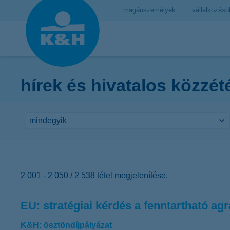
magánszemélyek
vállalkozáso
hírek és hivatalos közzét
2 001 - 2 050 / 2 538 tétel megjelenítése.
EU: stratégiai kérdés a fenntartható ag
K&H: ösztöndíjpályázat