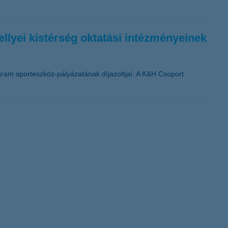
ellyei kistérség oktatási intézményeinek
rogram sporteszköz-pályázatának díjazottjai. A K&H Csoport