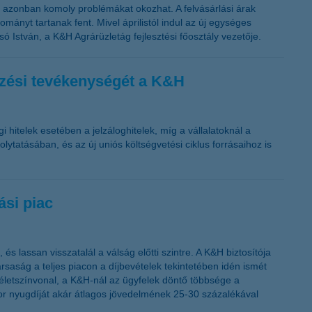
azonban komoly problémákat okozhat. A felvásárlási árak
mányt tartanak fent. Mivel áprilistól indul az új egységes
 István, a K&H Agrárüzletág fejlesztési főosztály vezetője.
lezési tevékenységét a K&H
gi hitelek esetében a jelzáloghitelek, míg a vállalatoknál a
lytatásában, és az új uniós költségvetési ciklus forrásaihoz is
ási piac
és lassan visszatalál a válság előtti szintre. A K&H biztosítója
ársaság a teljes piacon a díjbevételek tekintetében idén ismét
 életszínvonal, a K&H-nál az ügyfelek döntő többsége a
kkor nyugdíját akár átlagos jövedelmének 25-30 százalékával