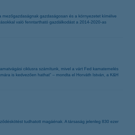
K&H token megújítás
ás a mezőgazdaságnak gazdaságosan és a környezetet kímélve
orrásokkal való fenntartható gazdálkodást a 2014-2020-as
kamatvágási ciklusra számítunk, mivel a várt Fed kamatemelés
zamára is kedvezően hathat” – mondta el Horváth István, a K&H
erződéskötést tudhatott magáénak. A társaság jelenleg 830 ezer