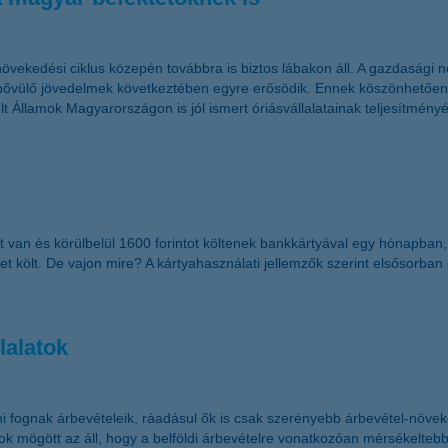
növekedési ciklus közepén továbbra is biztos lábakon áll. A gazdasági
ővülő jövedelmek következtében egyre erősödik. Ennek köszönhetően az 
 Államok Magyarországon is jól ismert óriásvállalatainak teljesítményé
 van és körülbelül 1600 forintot költenek bankkártyával egy hónapban,
0-et költ. De vajon mire? A kártyahasználati jellemzők szerint elsősorb
lalatok
ni fognak árbevételeik, ráadásul ők is csak szerényebb árbevétel-növek
sok mögött az áll, hogy a belföldi árbevételre vonatkozóan mérsékelte