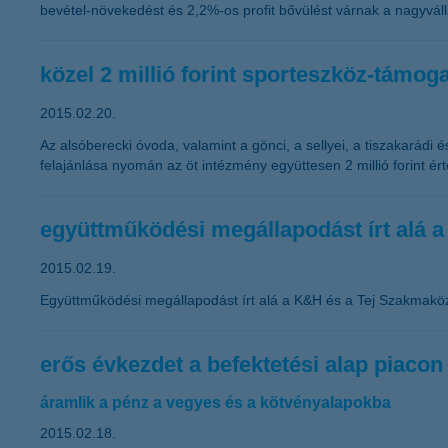
bevétel-növekedést és 2,2%-os profit bővülést várnak a nagyváll
közel 2 millió forint sporteszköz-támog
2015.02.20.
Az alsóberecki óvoda, valamint a gönci, a sellyei, a tiszakarádi 
felajánlása nyomán az öt intézmény együttesen 2 millió forint é
együttműködési megállapodást írt alá 
2015.02.19.
Együttműködési megállapodást írt alá a K&H és a Tej Szakmakö
erős évkezdet a befektetési alap piacon
áramlik a pénz a vegyes és a kötvényalapokba
2015.02.18.