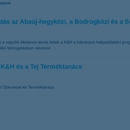
alatok.
atás az Abaúj-hegyközi, a Bodrogközi és a S
és a vajszlói általános iskola lettek a K&H a hátrányos helyzetűekért p
rtékű támogatásban részesül.
a K&H és a Tej Terméktanács
zi Szervezet és Terméktanács.