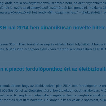
 árak, ami a növénytermesztők számára nem, az állattenyésztőknek 
nek is, ezért az állattenyésztők számára át kell gondolni, mekkora állo
ra a következő két hét rendkívül mozgalmas lesz” – tájékoztatott Tresó
a K&H-nál 2014-ben dinamikusan növelte hite
 315 milliárd forint lakossági és vállalati hitelt folyósított. A lakossá
ttek. A Bank idén is nagyon aktív kíván maradni a hitelezésben az NHP fo
on a piacot fordulóponthoz ért az életbiztosít
zottak abban, hogy az életbiztosítási piac 2014-ben fordulóponthoz ért, 
vülést ért el az életbiztosítási díjbevételekben és díjtartalékban. A t
ét várja. A nyugdíjbiztosításokkal megalapozható a megfelelő időskori
r forintos díjat fizet havonta. Ha időben elkezdi valaki a spórolást, a