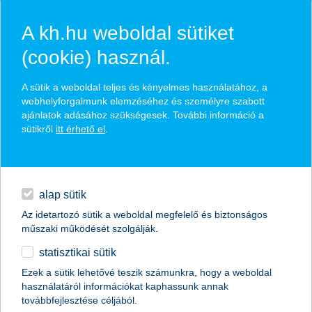
A kh.hu weboldal sütiket
(cookie) használ.
hírek és hivatalos
A sütik a weboldal teljes és kényelmes használatához, a
közzétételek
webhelyforgalmunk elemzéséhez és személyre szabott
ajánlatok adásához szükségesek. További információ a
sütikről
itt érhető el
.
egyéb
English
alap sütik
Az idetartozó sütik a weboldal megfelelő és biztonságos
műszaki működését szolgálják.
statisztikai sütik
Ezek a sütik lehetővé teszik számunkra, hogy a weboldal
használatáról információkat kaphassunk annak
Előző
Következő
továbbfejlesztése céljából.