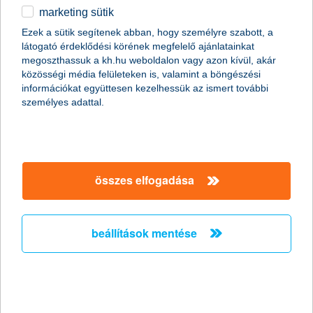
marketing sütik
1000 hátrányos helyzetű gyerek előtt
Ezek a sütik segítenek abban, hogy személyre szabott, a
nyitja meg a K&H a kulturális
látogató érdeklődési körének megfelelő ajánlatainkat
intézmények kapuit
megoszthassuk a kh.hu weboldalon vagy azon kívül, akár
közösségi média felületeken is, valamint a böngészési
információkat együttesen kezelhessük az ismert további
2015.10.15.
személyes adattal.
A K&H a hátrányos helyzetűekért program jóvoltából 20 iskola
1000 hátrányos helyzetű diákja részesülhet különböző kulturális
élményekben az idei tanévben. Elsőként a Kunmadarasi
Általános Iskola 50 kisdiákja látogatott el a Budapesti
Fesztiválzenekar Kakaókoncertjére, amely a legtöbb gyereknek
összes elfogadása
nemcsak életük első hangversenyét, de első budapesti
látogatását is jelentette.
beállítások mentése
az uniós források nagyban
befolyásolják a kkv beruházásokat
2015.10.15.
A hazai kkv-k jelentős része előbbre hozná és át is ütemezné