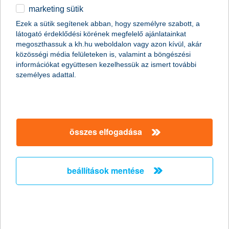
marketing sütik
az OLED technológia nem csak a
Ezek a sütik segítenek abban, hogy személyre szabott, a
szórakoztatóipar kiváltsága
látogató érdeklődési körének megfelelő ajánlatainkat
megoszthassuk a kh.hu weboldalon vagy azon kívül, akár
a zöld növények a pirosat szeretik
közösségi média felületeken is, valamint a böngészési
információkat együttesen kezelhessük az ismert további
2016.06.02.
személyes adattal.
Az OLED technológia pár éve robbant be a köztudatba,
elsősorban a szórakoztatóiparban találkozhatunk vele. De mi
történik, ha a mezőgazdaságban is alkalmazzuk? Varga Zsófia,
a K&H a fenntartható agráriumért ösztöndíjpályázat nyertese
kutatásával a fényt, mint környezeti elemet vizsgálja: a
összes elfogadása
kertészeti termesztésben hogyan lehet a fény szabályozásával,
programozásával energiát megtakarítani és termelékenységet
növelni.
beállítások mentése
2016 hozamok
2016.06.01.
Bár a Brexit és a Fed júniusi kamatdöntő ülése miatt idén