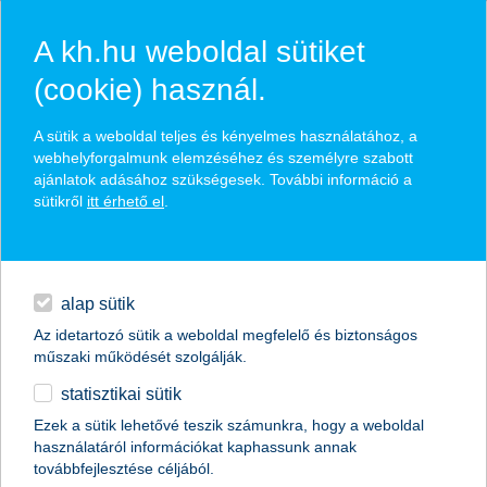
A kh.hu weboldal sütiket
(cookie) használ.
hírek és hivatalos
A sütik a weboldal teljes és kényelmes használatához, a
közzétételek
webhelyforgalmunk elemzéséhez és személyre szabott
ajánlatok adásához szükségesek. További információ a
sütikről
itt érhető el
.
egyéb
English
alap sütik
Az idetartozó sütik a weboldal megfelelő és biztonságos
műszaki működését szolgálják.
statisztikai sütik
Ezek a sütik lehetővé teszik számunkra, hogy a weboldal
használatáról információkat kaphassunk annak
Előző
Következő
továbbfejlesztése céljából.