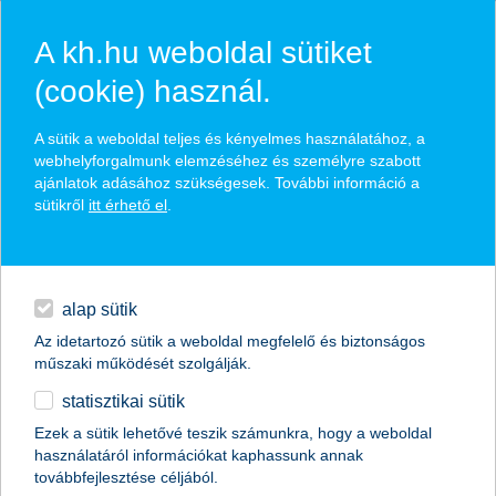
A kh.hu weboldal sütiket
(cookie) használ.
hírek és hivatalos
A sütik a weboldal teljes és kényelmes használatához, a
közzétételek
webhelyforgalmunk elemzéséhez és személyre szabott
ajánlatok adásához szükségesek. További információ a
sütikről
itt érhető el
.
egyéb
English
alap sütik
Az idetartozó sütik a weboldal megfelelő és biztonságos
műszaki működését szolgálják.
statisztikai sütik
Ezek a sütik lehetővé teszik számunkra, hogy a weboldal
használatáról információkat kaphassunk annak
Előző
Következő
továbbfejlesztése céljából.