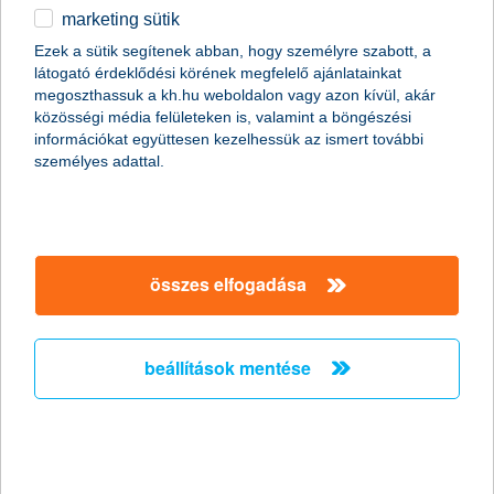
marketing sütik
jó befektetés még a közép-európai
Ezek a sütik segítenek abban, hogy személyre szabott, a
részvénypiac?
látogató érdeklődési körének megfelelő ajánlatainkat
megoszthassuk a kh.hu weboldalon vagy azon kívül, akár
2017.11.29.
közösségi média felületeken is, valamint a böngészési
információkat együttesen kezelhessük az ismert további
A 2017-es évben kiemelkedően teljesítettek a közép-európai
személyes adattal.
régió gazdaságai, aminek köszönhetően a tőzsdemutatók
novemberi állása alapján 15-30% hozamot is el lehetett érni. A
feszes munkaerőpiaci helyzet miatt azonban a vállalati
eredmények látványos javulása már nem várható, a viszonylag
alacsony értékeltség és a befektetők kockázatvállalási kedve
azonban még fölfelé tolhatja a tőzsdéket, ezért megfontolandó a
összes elfogadása
közép-európai részvénypiacon befektetni - tanácsolja a K&H.
beállítások mentése
K&H: fizetésük duplájáért mozdulnának
a fiatalok
ára van a költözésnek
2017.11.28.