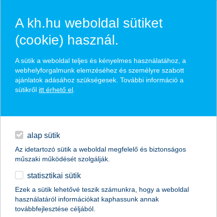
A kh.hu weboldal sütiket
(cookie) használ.
hírek és hivatalos
A sütik a weboldal teljes és kényelmes használatához, a
közzétételek
webhelyforgalmunk elemzéséhez és személyre szabott
ajánlatok adásához szükségesek. További információ a
sütikről
itt érhető el
.
egyéb
English
alap sütik
Az idetartozó sütik a weboldal megfelelő és biztonságos
műszaki működését szolgálják.
statisztikai sütik
Ezek a sütik lehetővé teszik számunkra, hogy a weboldal
használatáról információkat kaphassunk annak
Előző
Következő
továbbfejlesztése céljából.