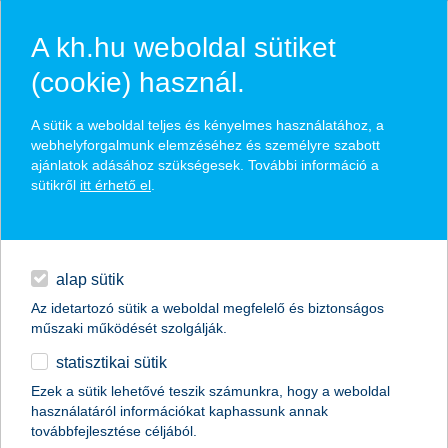
A kh.hu weboldal sütiket
(cookie) használ.
hírek és hivatalos
A sütik a weboldal teljes és kényelmes használatához, a
közzétételek
webhelyforgalmunk elemzéséhez és személyre szabott
ajánlatok adásához szükségesek. További információ a
sütikről
itt érhető el
.
egyéb
English
alap sütik
Az idetartozó sütik a weboldal megfelelő és biztonságos
műszaki működését szolgálják.
statisztikai sütik
Ezek a sütik lehetővé teszik számunkra, hogy a weboldal
használatáról információkat kaphassunk annak
Előző
Következő
továbbfejlesztése céljából.