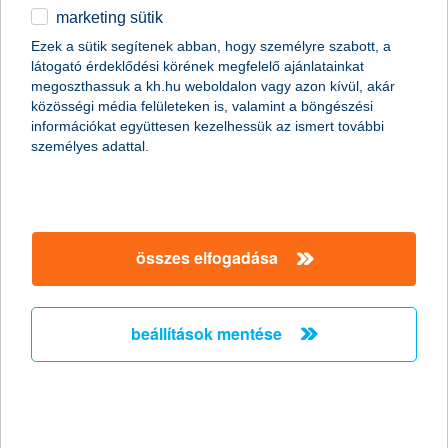
marketing sütik
a K&H alapok kezelője: segítettek a
Ezek a sütik segítenek abban, hogy személyre szabott, a
forintnak, fordulat külföldön
látogató érdeklődési körének megfelelő ajánlatainkat
megoszthassuk a kh.hu weboldalon vagy azon kívül, akár
2020.08.06.
közösségi média felületeken is, valamint a böngészési
információkat együttesen kezelhessük az ismert további
Bár a forint a Magyar Nemzeti Bank kamatcsökkentései ellenére
személyes adattal.
erősödni tudott az utóbbi hetekben, az euró jegyzése tartósan
350 forint alá került, ami elsősorban a dollárnak köszönhető. Az
amerikai deviza ugyanis látványosan gyengült többek között az
euróval szemben, ez pedig általában és most is kedvez a
feltörekvő piaci devizáknak - derül ki Kovács Mátyás, a K&H
alapok kezelőjének szenior elemzőjének legfrissebb
összes elfogadása
elemzéséből. Az amerikai piac helyett pedig az európai tűnik
most a jobb választásnak.
beállítások mentése
mennyivel lett drágább a fiatalok élete?
Kié lett olcsóbb?
2020.08.04.