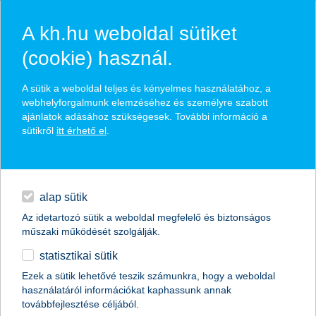
A kh.hu weboldal sütiket
(cookie) használ.
hírek és hivatalos
A sütik a weboldal teljes és kényelmes használatához, a
közzétételek
webhelyforgalmunk elemzéséhez és személyre szabott
ajánlatok adásához szükségesek. További információ a
sütikről
itt érhető el
.
egyéb
English
alap sütik
Az idetartozó sütik a weboldal megfelelő és biztonságos
műszaki működését szolgálják.
statisztikai sütik
Ezek a sütik lehetővé teszik számunkra, hogy a weboldal
használatáról információkat kaphassunk annak
Előző
Következő
továbbfejlesztése céljából.