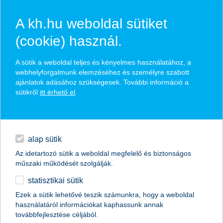
A kh.hu weboldal sütiket
(cookie) használ.
hírek és hivatalos
A sütik a weboldal teljes és kényelmes használatához, a
közzétételek
webhelyforgalmunk elemzéséhez és személyre szabott
ajánlatok adásához szükségesek. További információ a
sütikről
itt érhető el
.
egyéb
English
alap sütik
Az idetartozó sütik a weboldal megfelelő és biztonságos
műszaki működését szolgálják.
statisztikai sütik
K&H: végre átlépték a 200 ezer forintos
Ezek a sütik lehetővé teszik számunkra, hogy a weboldal
használatáról információkat kaphassunk annak
határt a fiatalok
továbbfejlesztése céljából.