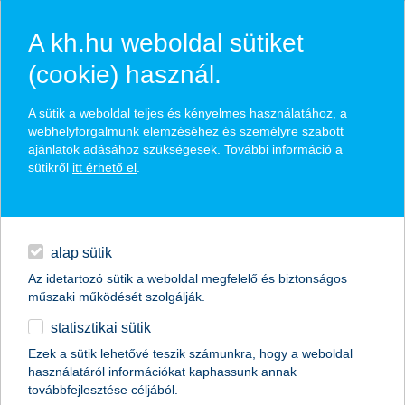
A kh.hu weboldal sütiket
(cookie) használ.
hírek és hivatalos
A sütik a weboldal teljes és kényelmes használatához, a
közzétételek
webhelyforgalmunk elemzéséhez és személyre szabott
ajánlatok adásához szükségesek. További információ a
sütikről
itt érhető el
.
egyéb
English
alap sütik
Az idetartozó sütik a weboldal megfelelő és biztonságos
műszaki működését szolgálják.
statisztikai sütik
tíz év alatt felére csökkent a könyvelési
Ezek a sütik lehetővé teszik számunkra, hogy a weboldal
használatáról információkat kaphassunk annak
látencia a hazai kkv szektorban
továbbfejlesztése céljából.