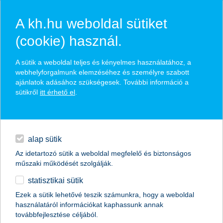
A kh.hu weboldal sütiket
(cookie) használ.
hírek és hivatalos
A sütik a weboldal teljes és kényelmes használatához, a
közzétételek
webhelyforgalmunk elemzéséhez és személyre szabott
ajánlatok adásához szükségesek. További információ a
sütikről
itt érhető el
.
egyéb
English
alap sütik
Az idetartozó sütik a weboldal megfelelő és biztonságos
műszaki működését szolgálják.
statisztikai sütik
bizonytalanok a hazai vállalkozások
Ezek a sütik lehetővé teszik számunkra, hogy a weboldal
használatáról információkat kaphassunk annak
2013.01.18.
továbbfejlesztése céljából.