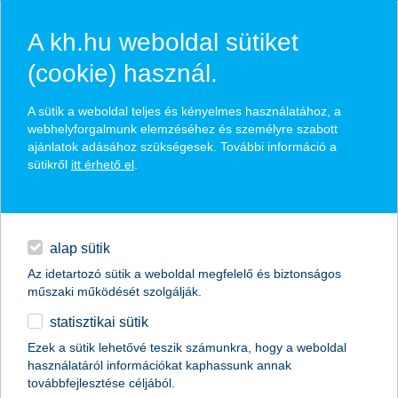
A kh.hu weboldal sütiket
(cookie) használ.
hírek és hivatalos
A sütik a weboldal teljes és kényelmes használatához, a
közzétételek
webhelyforgalmunk elemzéséhez és személyre szabott
ajánlatok adásához szükségesek. További információ a
sütikről
itt érhető el
.
egyéb
English
alap sütik
Az idetartozó sütik a weboldal megfelelő és biztonságos
műszaki működését szolgálják.
statisztikai sütik
az átlagos személyi kölcsön összege
Ezek a sütik lehetővé teszik számunkra, hogy a weboldal
használatáról információkat kaphassunk annak
650 000 forint
továbbfejlesztése céljából.