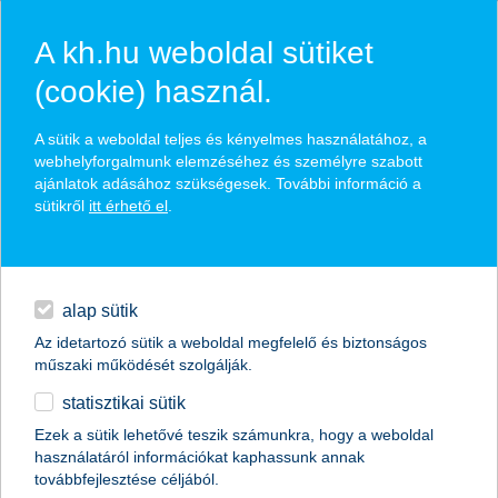
A kh.hu weboldal sütiket
(cookie) használ.
hírek és hivatalos
A sütik a weboldal teljes és kényelmes használatához, a
közzétételek
webhelyforgalmunk elemzéséhez és személyre szabott
ajánlatok adásához szükségesek. További információ a
sütikről
itt érhető el
.
egyéb
English
alap sütik
Az idetartozó sütik a weboldal megfelelő és biztonságos
műszaki működését szolgálják.
statisztikai sütik
K&H kettős kosár 2 tőkevédett
Ezek a sütik lehetővé teszik számunkra, hogy a weboldal
használatáról információkat kaphassunk annak
származtatott alap
továbbfejlesztése céljából.