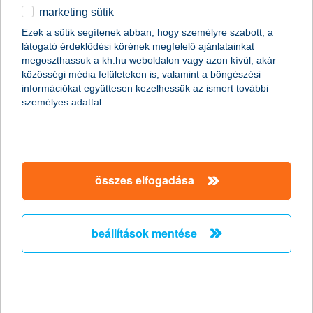
2014.02.25.
marketing sütik
A kedvező globális növekedési kilátások miatt rég nem látott
Ezek a sütik segítenek abban, hogy személyre szabott, a
népszerűségnek örvend a részvénypiac, az emelkedő
látogató érdeklődési körének megfelelő ajánlatainkat
profitvárakozások és erősödő árfolyamok pedig újabb lendületet
megoszthassuk a kh.hu weboldalon vagy azon kívül, akár
adhatnak idén a tőzsdéknek. Érdemes ezért a kedvező
közösségi média felületeken is, valamint a böngészési
pénzügyi mutatókkal és stabil profitvárakozással bíró cégek
információkat együttesen kezelhessük az ismert további
papírjaiba fektetni”- nyilatkozta Zobor Zsuzsanna, a K&H
személyes adattal.
Alapkezelő vezérigazgatója.
rövid és hosszabb távon is kedvező
megtakarításokra vadásznak az
összes elfogadása
ügyfelek
K&H mix megtakarítás
beállítások mentése
2014.02.20.
A növekvő reálbéreknek és a csökkenő rezsiköltségnek
köszönhetően a háztartások egy része a felhalmozott
megtakarításának keresi a legjobb helyet, a Nielsen kutatásai
szerint a magyarok 19 százaléka érzi többé-kevésbé