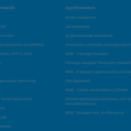
rmációk
ügyfélvédelem
fizetési moratórium
rtál
panaszkezelés
ne fizetés
gyűjtőszámlahitel információk
al kapcsolatos közzétételek
természetes személyek adósságrendezé
lőzés, FATCA, CRS
MNB – Pénzügyi Navigátor
s
Pénzügyi Navigátor Tanácsadó Irodaháló
MNB - Értékpapír egyenleg online lekér
kapcsolatos információk
OBA tájékoztató
k
MNB – Felelős döntésekkel a jövőnkért
 termék tájékoztatók
előzetes tájékoztatás elektronikus úton t
szerződéskötéshez
ciók
MNB - Országos Fiók- és ATM kereső
ációk
tartások