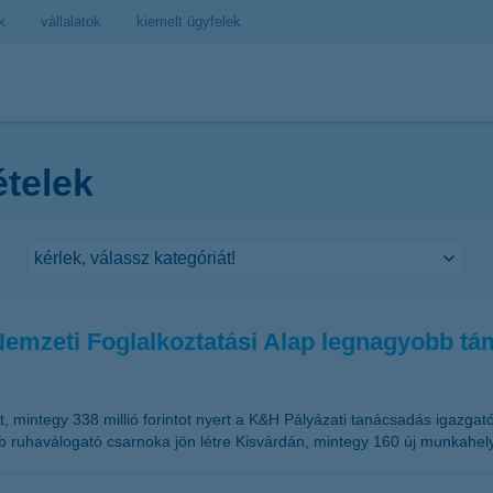
k
vállalatok
kiemelt ügyfelek
ételek
emzeti Foglalkoztatási Alap legnagyobb tá
, mintegy 338 millió forintot nyert a K&H Pályázati tanácsadás igazg
bb ruhaválogató csarnoka jön létre Kisvárdán, mintegy 160 új munkahel