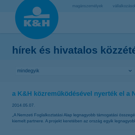
magánszemélyek
vállalkozáso
hírek és hivatalos közzét
a K&H közreműködésével nyerték el a N
2014.05.07.
„A Nemzeti Foglalkoztatási Alap legnagyobb támogatási összegét
kiemelt partnere. A projekt keretében az ország egyik legnagyo