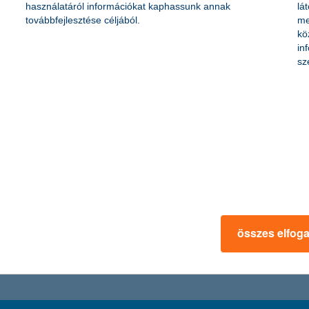
használatáról információkat kaphassunk annak
lá
továbbfejlesztése céljából.
me
kö
mény várakozásai nagymértékben növekedtek, átlagosan 6,8%-os árbe
in
akozásokat. Pénzügyeik jövőbeni alakulását tekintve a mikrovállalkozáso
sz
y részvények
ől dönt ma, így elérjük a korábban megjelölt 2,5%-os kamatcélt. Az a
lalóbbak a részvénypiacok irányába mozdulhatnak” – nyilatkozta Horvát
összes elfog