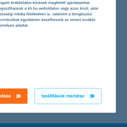
togató érdeklődési körének megfelelő ajánlatainkat
goszthassuk a kh.hu weboldalon vagy azon kívül, akár
zösségi média felületeken is, valamint a böngészési
vétel és 4,1%-os eredménynövekedést valószínűsítenek. Ez 2010
formációkat együttesen kezelhessük az ismert további
k a legoptimistábbak – derül ki a K&H kkv bizalmi index kutatás
emélyes adattal.
lacsony jelenlegi hozamszint és előremutató hozamkilátások
h István, a K&H Alapkezelő befektetési igazgatója.
← Első
Előző
Következő
utolsó →
adása
beállítások mentése