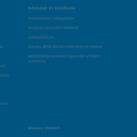
feltételek és kondíciók
hirdetmények / díjjegyzékek
általános szerződési feltételek
üzletszabályzat
se
aktuális, MNB által közzétett BUBOR értékek
kifejezéseket ismertető fogalomtár a fizetési
számlához
zat
dezése
örténő
kövess minket!