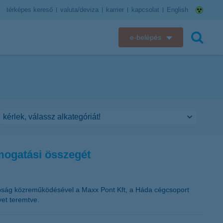
térképes kereső
valuta/deviza
karrier
kapcsolat
English
e-belépés
K&H e-bank
keresés
K&H e-posta
K&H elektronikus postaláda
K&H web Electra
mogatási összegét
K&H Biztosító ügyfélportál
K&H SZÉP Kártya
atóság közreműködésével a Maxx Pont Kft, a Háda cégcsoport
yet teremtve.
K&H e-kártyafelület