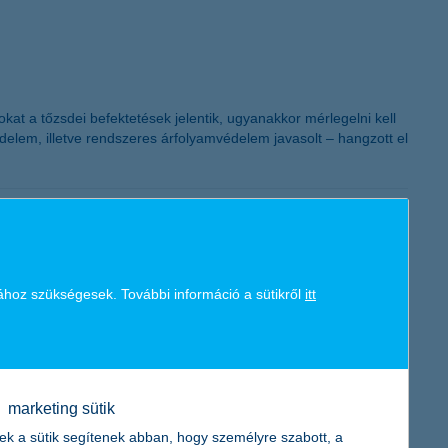
K&H token megújítás
t a tőzsdei befektetések jelentik, ugyanakkor mérlegelni kell
édelem, illetve rendszeres árfolyamvédelem javasolt – hangzott el
ához szükségesek. További információ a sütikről
itt
dást, ha egy hirtelen jött kiadáshoz segítségre van szükség. A
biaknál is fontosabb lett, milyen gyorsan juthat kölcsönhöz
marketing sütik
ek a sütik segítenek abban, hogy személyre szabott, a