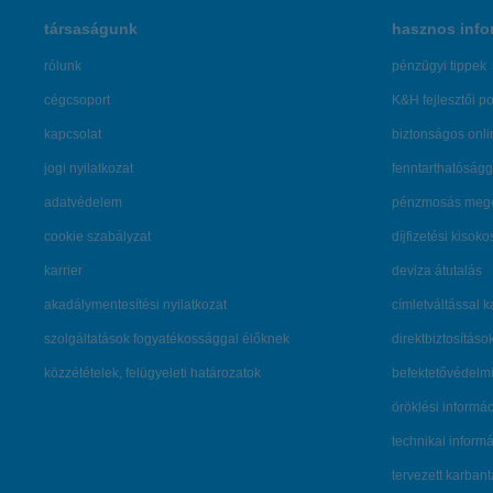
társaságunk
hasznos info
rólunk
pénzügyi tippek
cégcsoport
K&H fejlesztői po
kapcsolat
biztonságos onli
jogi nyilatkozat
fenntarthatóságg
adatvédelem
pénzmosás mege
cookie szabályzat
díjfizetési kisoko
karrier
deviza átutalás
akadálymentesítési nyilatkozat
címletváltással 
szolgáltatások fogyatékossággal élőknek
direktbiztosításo
közzétételek, felügyeleti határozatok
befektetővédelmi
öröklési informá
technikai inform
tervezett karban