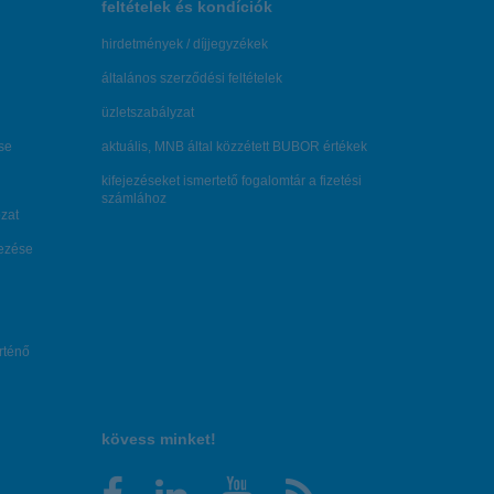
feltételek és kondíciók
hirdetmények / díjjegyzékek
általános szerződési feltételek
üzletszabályzat
se
aktuális, MNB által közzétett BUBOR értékek
kifejezéseket ismertető fogalomtár a fizetési
számlához
zat
dezése
örténő
kövess minket!