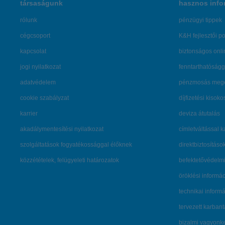
társaságunk
hasznos info
rólunk
pénzügyi tippek
cégcsoport
K&H fejlesztői po
kapcsolat
biztonságos onli
jogi nyilatkozat
fenntarthatóságg
adatvédelem
pénzmosás mege
cookie szabályzat
díjfizetési kisoko
karrier
deviza átutalás
akadálymentesítési nyilatkozat
címletváltással 
szolgáltatások fogyatékossággal élőknek
direktbiztosításo
közzétételek, felügyeleti határozatok
befektetővédelmi
öröklési informá
technikai inform
tervezett karban
bizalmi vagyon