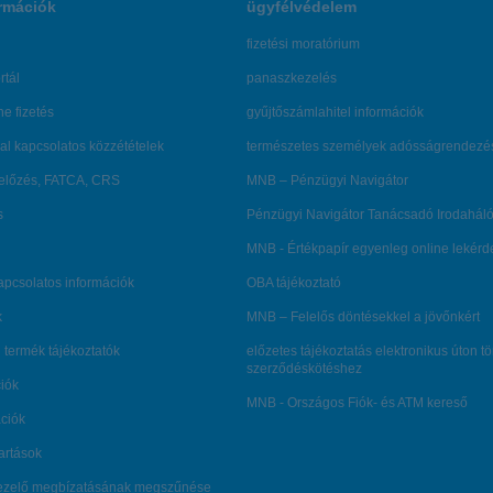
rmációk
ügyfélvédelem
fizetési moratórium
rtál
panaszkezelés
ne fizetés
gyűjtőszámlahitel információk
al kapcsolatos közzétételek
természetes személyek adósságrendezé
lőzés, FATCA, CRS
MNB – Pénzügyi Navigátor
s
Pénzügyi Navigátor Tanácsadó Irodaháló
MNB - Értékpapír egyenleg online lekér
kapcsolatos információk
OBA tájékoztató
k
MNB – Felelős döntésekkel a jövőnkért
 termék tájékoztatók
előzetes tájékoztatás elektronikus úton t
szerződéskötéshez
ciók
MNB - Országos Fiók- és ATM kereső
ációk
tartások
kezelő megbízatásának megszűnése