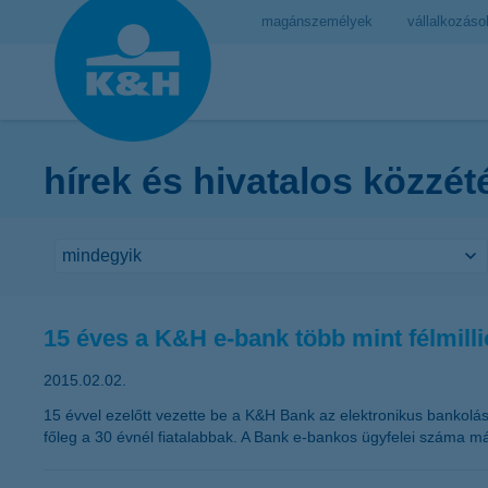
magánszemélyek
vállalkozáso
hírek és hivatalos közzét
15 éves a K&H e-bank több mint félmillió
2015.02.02.
15 évvel ezelőtt vezette be a K&H Bank az elektronikus bankolást
főleg a 30 évnél fiatalabbak. A Bank e-bankos ügyfelei száma m