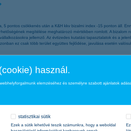
?
a, 5 pontos csökkenés után a K&H kkv bizalmi index -15 ponton áll. En
elérhetőségének megítélése meghatározó mértékben romlott. A bizalom
llalkozásokra jellemző. Az évtizedes kutatási tapasztalatok és a jel
azonban ez csak több terület együttes fejlődése, javulása esetén valósu
iac komoly bővülése
(cookie) használ.
elezhető meg, hiszen ezek által sikerült megállítani a hitelpiac beszak
a webhelyforgalmunk elemzéséhez és személyre szabott ajánlatok adás
ett beruházások jelentős növekedésének hiányában az eddigi hitelfeltét
, a K&H Vállalati ügyfélkapcsolatok igazgatója.
kapcsol érdemes mielőbb gondoskodni a nyug
statisztikai sütik
Ezek a sütik lehetővé teszik számunkra, hogy a weboldal
Ez
használatáról információkat kaphassunk annak
lá