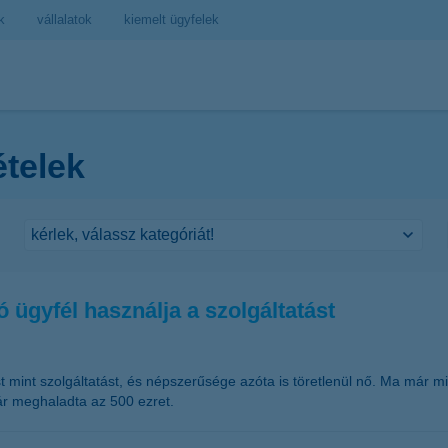
k
vállalatok
kiemelt ügyfelek
ételek
 ügyfél használja a szolgáltatást
 mint szolgáltatást, és népszerűsége azóta is töretlenül nő. Ma már min
ár meghaladta az 500 ezret.