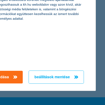
rábban lát neki valaki az öngondoskodásnak, annál többet kap
goszthassuk a kh.hu weboldalon vagy azon kívül, akár
ást választók átlagosan 46 évesek és az előre gondolkodók között
zösségi média felületeken is, valamint a böngészési
formációkat együttesen kezelhessük az ismert további
emélyes adattal.
ot, akár 1,5%-ig. Erre a januári döntés alkalmával várhatóan
 állampapírokat is elérte, de a nemzetközi környezetben még
fektetési igazgatója.
← Első
Előző
Következő
utolsó →
adása
beállítások mentése