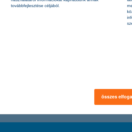
okkal, így megalapozható a megfelelő időskori életszínvonal. Minél ko
továbbfejlesztése céljából.
me
luszt jelenthet. A K&H biztosítójának adatai szerint a nyugdíjbiztosít
kö
in
sz
zai inflációs környezet miatt az MNB tovább csökkentheti az alapkamat
ani lehet. Az elmúlt hét nagy kötvénypiaci hozamcsökkenése a magyar
ak a hazai kötvények – mondta el Horváth István, a K&H Alapkezelő be
összes elfog