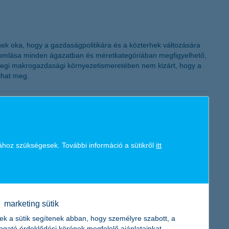
K&H token megújítás
nek oka, hogy a gazdaságpolitikára és a közterhek változására
 romlása minden ágazatban és méretkategóriában megfigyelhető,
enlegi makrogazdasági környezetismeretében nem kizárt, hogy a
lhat meg.
adását. A 2015-ben is igényelhető Növekedési Hitelprogramra
ához szükségesek. További információ a sütikről
itt
elek mellett az idén kihelyezett hitelek nagysága várhatóan nem
díjas évekről
marketing sütik
ek a sütik segítenek abban, hogy személyre szabott, a
togató érdeklődési körének megfelelő ajánlatainkat