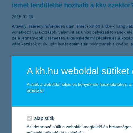
ismét lendületbe hozható a kkv szektor
2015.01.29.
A tavalyi szerény növekedés után ismét romlott a kkv-k hangulat
vonatkozó várakozások, valamint az uniós pályázati források 
de a legnagyobb visszaesés a kereskedelmi cégekre és a középvá
vállalkozások öt év után ismét optimistán tekintsenek a jövőbe, 
egyelőre nem várható a vállalati hitelp
A kh.hu weboldal sütiket 
2015.01.27.
„A támogatott hitelek szerepe a vállalati hitelpiacon nem kérdőj
A sütik a weboldal teljes és kényelmes használatához, 
továbbra is van kereslet a vállalatok részéről, azonban a tervez
érhető el
.
fogja meghaladni a tavalyi mértéket” – tájékoztatott Hodina Péter
jelentős összeghez juthat, aki időben 
alap sütik
2015.01.26.
Az idetartozó sütik a weboldal megfelelő és biztonságos
műszaki működését szolgálják.