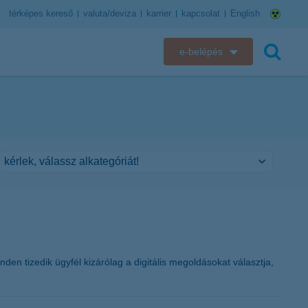
térképes kereső
valuta/deviza
karrier
kapcsolat
English
e-belépés
K&H e-bank
keresés
K&H e-posta
K&H elektronikus postaláda
K&H web Electra
K&H Biztosító ügyfélportál
K&H SZÉP Kártya
den tizedik ügyfél kizárólag a digitális megoldásokat választja,
K&H e-kártyafelület