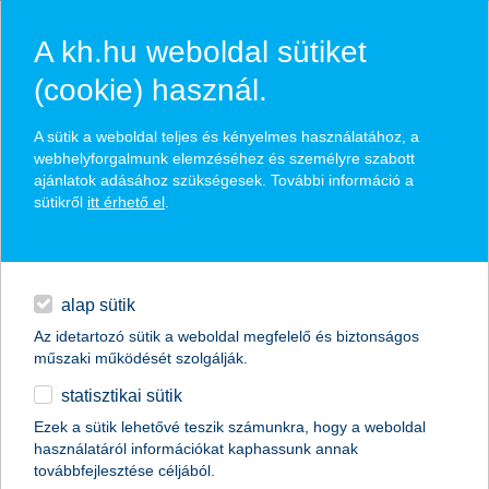
A kh.hu weboldal sütiket
(cookie) használ.
hírek és hivatalos
A sütik a weboldal teljes és kényelmes használatához, a
közzétételek
webhelyforgalmunk elemzéséhez és személyre szabott
ajánlatok adásához szükségesek. További információ a
sütikről
itt érhető el
.
egyéb
English
alap sütik
Az idetartozó sütik a weboldal megfelelő és biztonságos
műszaki működését szolgálják.
statisztikai sütik
új egyensúlyi helyzet van kialakulóban
Ezek a sütik lehetővé teszik számunkra, hogy a weboldal
használatáról információkat kaphassunk annak
2015.02.16.
továbbfejlesztése céljából.