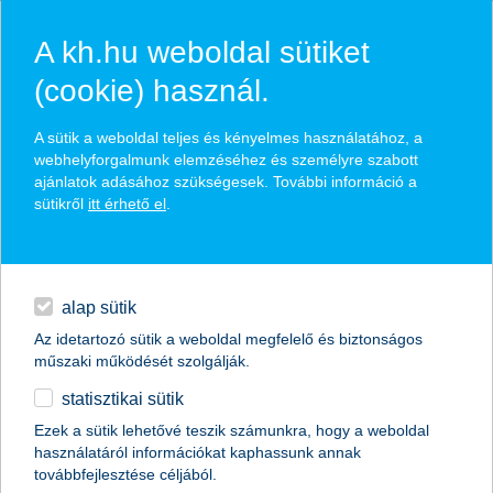
A kh.hu weboldal sütiket
(cookie) használ.
hírek és hivatalos
A sütik a weboldal teljes és kényelmes használatához, a
közzétételek
webhelyforgalmunk elemzéséhez és személyre szabott
ajánlatok adásához szükségesek. További információ a
sütikről
itt érhető el
.
egyéb
English
alap sütik
Az idetartozó sütik a weboldal megfelelő és biztonságos
műszaki működését szolgálják.
statisztikai sütik
galambok lepték el az MNB-t újabb
Ezek a sütik lehetővé teszik számunkra, hogy a weboldal
használatáról információkat kaphassunk annak
kamatvágásra lehet számítani
továbbfejlesztése céljából.