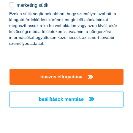
2015.04.20.
marketing sütik
„A múlt héten csúcsot döntő forint és a márciusi deflációs adat is
Ezek a sütik segítenek abban, hogy személyre szabott, a
azt erősíti, hogy a Magyar Nemzeti Bank kedden folytatja a
látogató érdeklődési körének megfelelő ajánlatainkat
kamatcsökkentést. Az amerikai jegybank közelgő kamatemelése
megoszthassuk a kh.hu weboldalon vagy azon kívül, akár
miatt azonban marad az óvatos, 15 bázispontos csökkentés” –
közösségi média felületeken is, valamint a böngészési
tájékoztatott Horváth István, a K&H Alapkezelő befektetési
információkat együttesen kezelhessük az ismert további
igazgatója.
személyes adattal.
ezeket a csapdákat kell elkerülni, ha
megtakarítása van
összes elfogadása
2015.04.14.
A magyar befektetők egyik sajátossága, hogy rosszul mérik fel
saját helyzetüket, illetve kevés információra alapozva, hirtelen
beállítások mentése
hoznak döntéseket. Ezt elkerülendő a K&H alapkezelőjének
szakemberei bemutatták a leggyakoribb befektetői buktatókat és
azok elkerülésének lehetőségeit a K&H befektetői klub
budapesti rendezvényén.