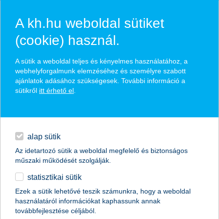
A kh.hu weboldal sütiket
(cookie) használ.
hírek és hivatalos
A sütik a weboldal teljes és kényelmes használatához, a
közzétételek
webhelyforgalmunk elemzéséhez és személyre szabott
ajánlatok adásához szükségesek. További információ a
sütikről
itt érhető el
.
egyéb
English
alap sütik
Az idetartozó sütik a weboldal megfelelő és biztonságos
műszaki működését szolgálják.
statisztikai sütik
1000 hátrányos helyzetű gyerek előtt
Ezek a sütik lehetővé teszik számunkra, hogy a weboldal
használatáról információkat kaphassunk annak
nyitja meg a K&H a kulturális
továbbfejlesztése céljából.
intézmények kapuit