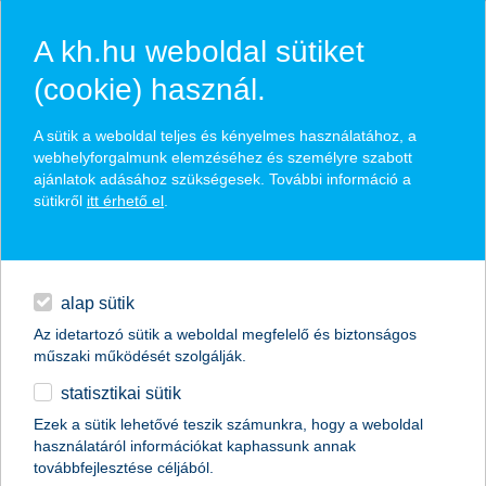
A kh.hu weboldal sütiket
(cookie) használ.
hírek és hivatalos
A sütik a weboldal teljes és kényelmes használatához, a
közzétételek
webhelyforgalmunk elemzéséhez és személyre szabott
ajánlatok adásához szükségesek. További információ a
sütikről
itt érhető el
.
egyéb
English
alap sütik
Az idetartozó sütik a weboldal megfelelő és biztonságos
műszaki működését szolgálják.
statisztikai sütik
a kkv-k szerint a biztonság és a
Ezek a sütik lehetővé teszik számunkra, hogy a weboldal
használatáról információkat kaphassunk annak
költséghatékonyság a legfontosabb
továbbfejlesztése céljából.