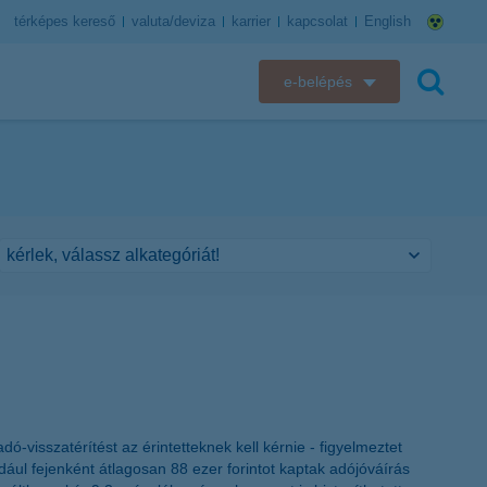
térképes kereső
valuta/deviza
karrier
kapcsolat
English
e-belépés
K&H e-bank
keresés
K&H e-posta
K&H elektronikus postaláda
K&H web Electra
K&H Biztosító ügyfélportál
K&H SZÉP Kártya
-visszatérítést az érintetteknek kell kérnie - figyelmeztet
K&H e-kártyafelület
ául fejenként átlagosan 88 ezer forintot kaptak adójóváírás