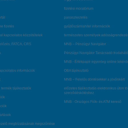
fizetési moratórium
rtál
panaszkezelés
ne fizetés
gyűjtőszámlahitel információk
al kapcsolatos közzétételek
természetes személyek adósságrendezé
lőzés, FATCA, CRS
MNB – Pénzügyi Navigátor
s
Pénzügyi Navigátor Tanácsadó Irodaháló
MNB - Értékpapír egyenleg online lekér
kapcsolatos információk
OBA tájékoztató
k
MNB – Felelős döntésekkel a jövőnkért
 termék tájékoztatók
előzetes tájékoztatás elektronikus úton t
szerződéskötéshez
ciók
MNB - Országos Fiók- és ATM kereső
ációk
tartások
kezelő megbízatásának megszűnése