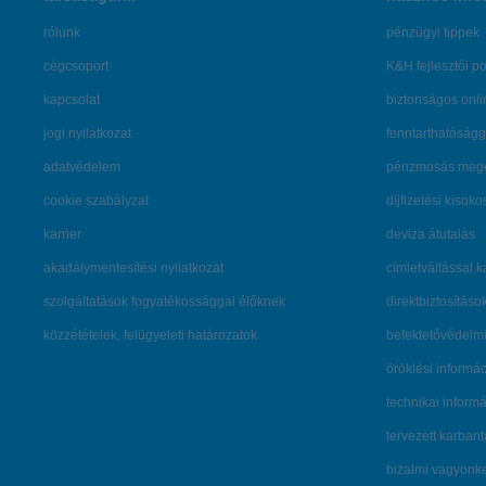
rólunk
pénzügyi tippek
cégcsoport
K&H fejlesztői po
kapcsolat
biztonságos onli
jogi nyilatkozat
fenntarthatóságg
adatvédelem
pénzmosás mege
cookie szabályzat
díjfizetési kisoko
karrier
deviza átutalás
akadálymentesítési nyilatkozat
címletváltással 
szolgáltatások fogyatékossággal élőknek
direktbiztosításo
közzétételek, felügyeleti határozatok
befektetővédelmi
öröklési informá
technikai inform
tervezett karban
bizalmi vagyon