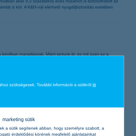
múltban akár 9,3 százalékos éves hozamot is biztosíthatott az
K&H token megújítás
mlát is köt. A K&H-nál elérhető nyugdíjbiztosítás esetében
a bóvliban maradásnak. Miért tartunk itt, és mit üzen ez a
ához szükségesek. További információ a sütikről
itt
 130 ezer gyereknek kell szembenéznie az állandó
tes.
marketing sütik
ek a sütik segítenek abban, hogy személyre szabott, a
togató érdeklődési körének megfelelő ajánlatainkat