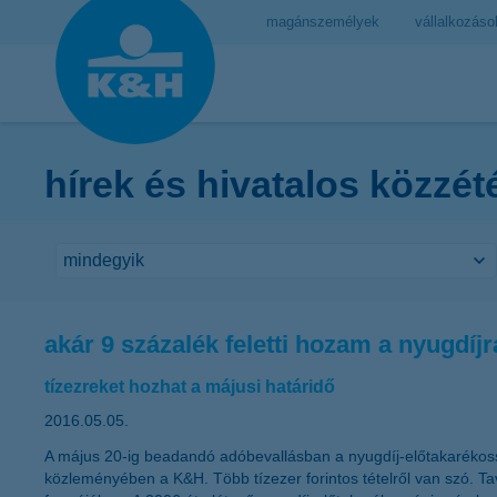
magánszemélyek
vállalkozáso
hírek és hivatalos közzét
akár 9 százalék feletti hozam a nyugdíj
tízezreket hozhat a májusi határidő
2016.05.05.
A május 20-ig beadandó adóbevallásban a nyugdíj-előtakarékossági
közleményében a K&H. Több tízezer forintos tételről van szó. Ta