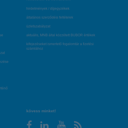
hirdetmények / díjjegyzékek
általános szerződési feltételek
üzletszabályzat
se
aktuális, MNB által közzétett BUBOR értékek
kifejezéseket ismertető fogalomtár a fizetési
számlához
zat
dezése
örténő
kövess minket!