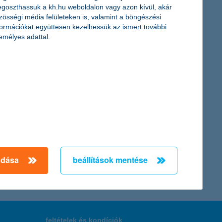
goszthassuk a kh.hu weboldalon vagy azon kívül, akár
zösségi média felületeken is, valamint a böngészési
nthet a zéró kamatpolitika. Ez egyúttal a csökkenő
formációkat együttesen kezelhessük az ismert további
emélyes adattal.
afajta a fő növényi kultúránk – hangzott el a K&H és az Agrár
← Első
Előző
Következő
utolsó →
adása
beállítások mentése
feltételek és kondíciók