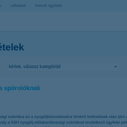
k
vállalatok
kiemelt ügyfelek
ételek
ra spórolóknak
 számlára és a nyugdíjbiztosításokra történő befizetések után járó adó
valy a K&H nyugdíj-előtakarékossági számlával rendelkező ügyfelei péld