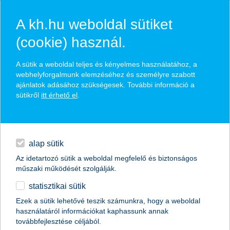
A kh.hu weboldal sütiket
(cookie) használ.
hírek és hivatalos
A sütik a weboldal teljes és kényelmes használatához, a
közzétételek
webhelyforgalmunk elemzéséhez és személyre szabott
ajánlatok adásához szükségesek. További információ a
sütikről
itt érhető el
.
egyéb
English
alap sütik
Az idetartozó sütik a weboldal megfelelő és biztonságos
műszaki működését szolgálják.
statisztikai sütik
a tudás megvan, az eszköz hiányzik
Ezek a sütik lehetővé teszik számunkra, hogy a weboldal
használatáról információkat kaphassunk annak
egészségügyi körkép az orvosi eszközállományról
továbbfejlesztése céljából.