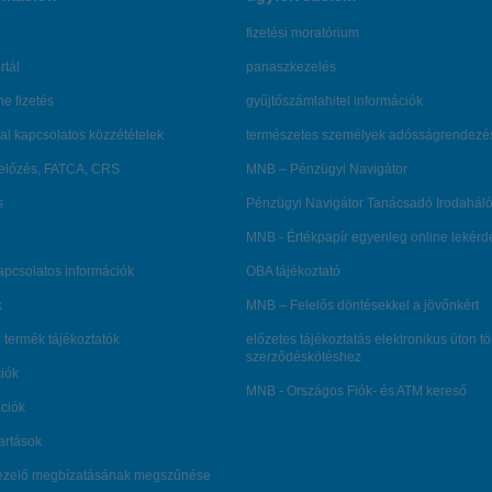
fizetési moratórium
rtál
panaszkezelés
ne fizetés
gyűjtőszámlahitel információk
al kapcsolatos közzétételek
természetes személyek adósságrendezé
lőzés, FATCA, CRS
MNB – Pénzügyi Navigátor
s
Pénzügyi Navigátor Tanácsadó Irodaháló
MNB - Értékpapír egyenleg online lekér
kapcsolatos információk
OBA tájékoztató
k
MNB – Felelős döntésekkel a jövőnkért
 termék tájékoztatók
előzetes tájékoztatás elektronikus úton t
szerződéskötéshez
ciók
MNB - Országos Fiók- és ATM kereső
ációk
tartások
kezelő megbízatásának megszűnése