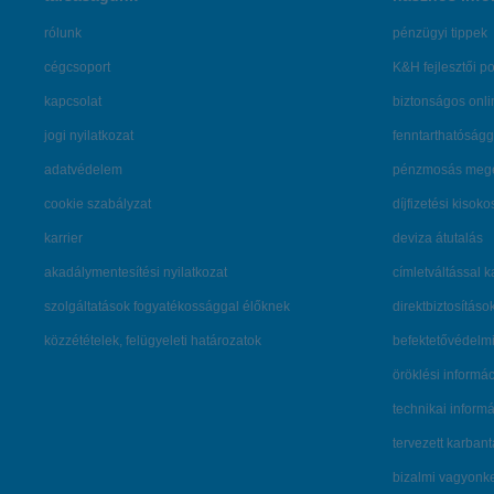
rólunk
pénzügyi tippek
cégcsoport
K&H fejlesztői po
kapcsolat
biztonságos onli
jogi nyilatkozat
fenntarthatóságg
adatvédelem
pénzmosás mege
cookie szabályzat
díjfizetési kisoko
karrier
deviza átutalás
akadálymentesítési nyilatkozat
címletváltással 
szolgáltatások fogyatékossággal élőknek
direktbiztosításo
közzétételek, felügyeleti határozatok
befektetővédelmi
öröklési informá
technikai inform
tervezett karban
bizalmi vagyon