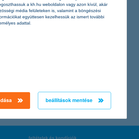
goszthassuk a kh.hu weboldalon vagy azon kívül, akár
zösségi média felületeken is, valamint a böngészési
formációkat együttesen kezelhessük az ismert további
emélyes adattal.
pszerű még a pékség, a fitneszterem is, de sokan szeretnének a
üzletet vagy szolgáltatást hiányol leginkább a környezetében,
rációt és támogatást kapnak vállalkozásuk továbbfejlesztéséhez.
← Első
Előző
Következő
utolsó →
adása
beállítások mentése
feltételek és kondíciók