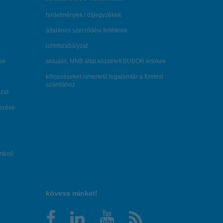
hirdetmények / díjjegyzékek
általános szerződési feltételek
üzletszabályzat
se
aktuális, MNB által közzétett BUBOR értékek
kifejezéseket ismertető fogalomtár a fizetési
számlához
zat
dezése
örténő
kövess minket!