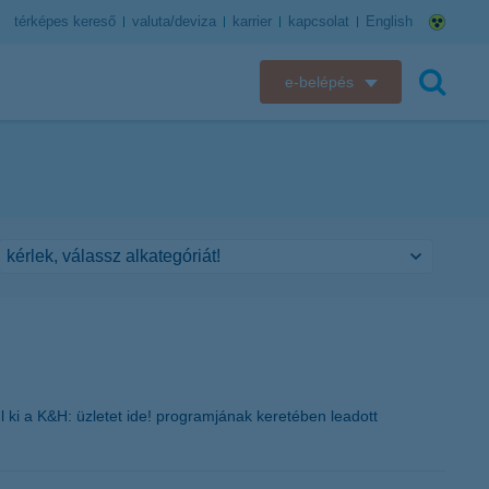
térképes kereső
valuta/deviza
karrier
kapcsolat
English
e-belépés
K&H e-bank
keresés
K&H e-posta
K&H elektronikus postaláda
K&H web Electra
K&H Biztosító ügyfélportál
K&H SZÉP Kártya
l ki a K&H: üzletet ide! programjának keretében leadott
K&H e-kártyafelület