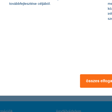
továbbfejlesztése céljából.
me
kö
in
 a közelbe
sz
tni - derül ki a K&H: üzletet ide! programjának részeredményeiből. Né
is bárki megjelölheti egy interaktív térképes felületen, hogy milyen 
nzintézet abban bízik, hogy a hazai kis- és közepes vállalkozások inspi
összes elfog
rmációk
ügyfélvédelem