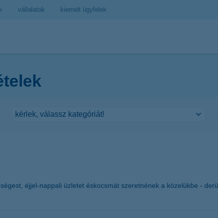
k
vállalatok
kiemelt ügyfelek
ételek
ségest, éjjel-nappali üzletet éskocsmát szeretnének a közelükbe - derü