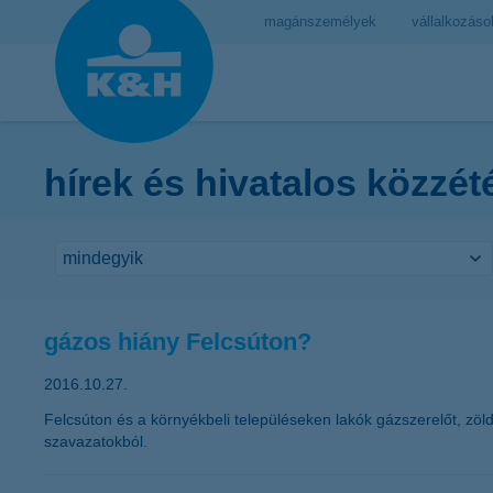
magánszemélyek
vállalkozáso
hírek és hivatalos közzét
gázos hiány Felcsúton?
2016.10.27.
Felcsúton és a környékbeli településeken lakók gázszerelőt, zöld
szavazatokból.