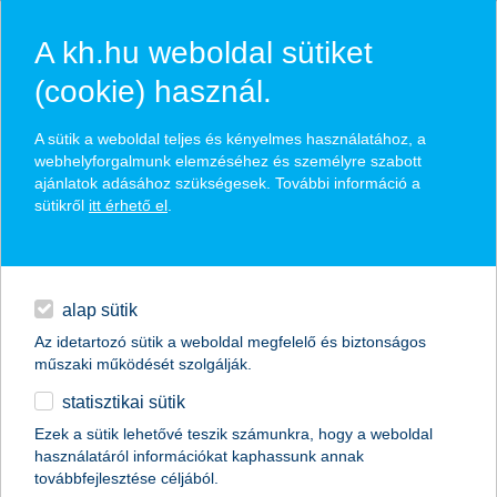
A kh.hu weboldal sütiket
(cookie) használ.
hírek és hivatalos
A sütik a weboldal teljes és kényelmes használatához, a
közzétételek
webhelyforgalmunk elemzéséhez és személyre szabott
ajánlatok adásához szükségesek. További információ a
sütikről
itt érhető el
.
egyéb
English
alap sütik
Az idetartozó sütik a weboldal megfelelő és biztonságos
műszaki működését szolgálják.
statisztikai sütik
ezért nem járnak operába a fiatalok
Ezek a sütik lehetővé teszik számunkra, hogy a weboldal
használatáról információkat kaphassunk annak
2017.02.28.
továbbfejlesztése céljából.