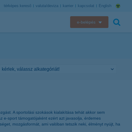
térképes kereső
valuta/deviza
karrier
kapcsolat
English
e-belépés
K&H e-bank
keresés
K&H e-posta
K&H elektronikus postaláda
K&H web Electra
K&H Biztosító ügyfélportál
K&H SZÉP Kártya
gást. A sportolási szokások kialakítása tehát akkor sem
az e-sport támogatójaként ezért azt javasolja, érdemes
K&H e-kártyafelület
séget, mozgásformát, ami valóban tetszik neki, élményt nyújt, ha