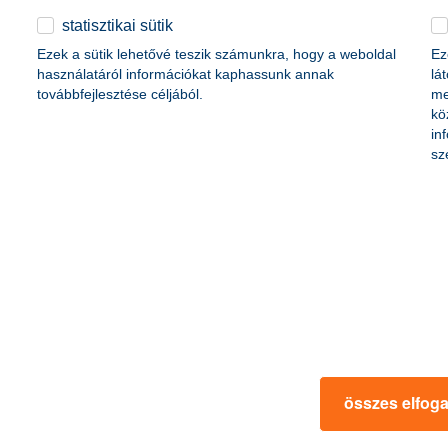
ik meg az autósok
statisztikai sütik
arkolásért jár
Ezek a sütik lehetővé teszik számunkra, hogy a weboldal
Ez
használatáról információkat kaphassunk annak
lá
továbbfejlesztése céljából.
me
szabályokat az autósok a magyarok szerint – derül ki a K&H biztos jö
kö
a úgy, hogy a közlekedési lámpák jelzéseit a legtöbbször figyelembe v
in
allása szerint leggyakrabban gyorshajtásért és szabálytalan parkolásér
sz
 tarolnak az új ATM-ek
inkább automatákon keresztül történnek, a papír alapú tranzakciókat d
 szerint a készpénzbefizető automaták és az automatizált készpénzfor
 százalékkal, 752 ezerre nőtt a befizetések száma, a teljes összeg pedi
zeghatárt és összesen több mint 3 millió tranzakciót bonyolítottak eddig.
összes elfog