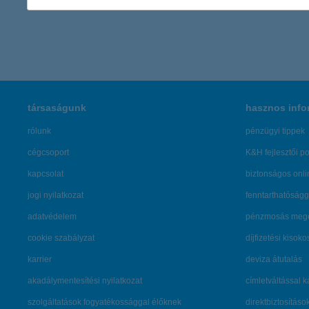
1 186 - 1 190 / 2 538 tétel megjelenítése.
társaságunk
hasznos info
rólunk
pénzügyi tippek
cégcsoport
K&H fejlesztői po
kapcsolat
biztonságos onli
jogi nyilatkozat
fenntarthatóságg
adatvédelem
pénzmosás mege
cookie szabályzat
díjfizetési kisoko
karrier
deviza átutalás
akadálymentesítési nyilatkozat
címletváltással 
szolgáltatások fogyatékossággal élőknek
direktbiztosításo