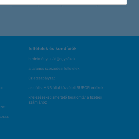
← Első
Előző
Következő
utolsó →
feltételek és kondíciók
hirdetmények / díjjegyzékek
általános szerződési feltételek
üzletszabályzat
se
aktuális, MNB által közzétett BUBOR értékek
kifejezéseket ismertető fogalomtár a fizetési
számlához
zat
dezése