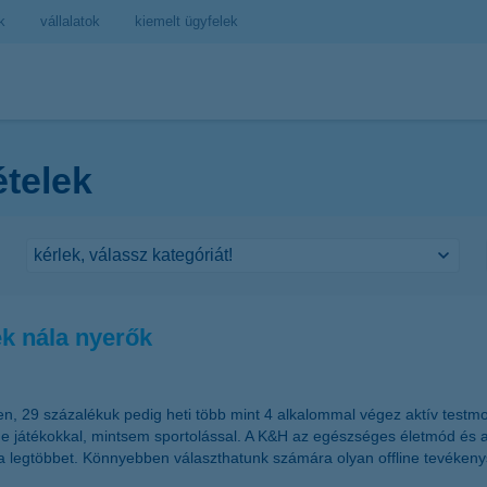
k
vállalatok
kiemelt ügyfelek
ételek
ek nála nyerők
 29 százalékuk pedig heti több mint 4 alkalommal végez aktív testmoz
ine játékokkal, mintsem sportolással. A K&H az egészséges életmód és 
k a legtöbbet. Könnyebben választhatunk számára olyan offline tevékeny