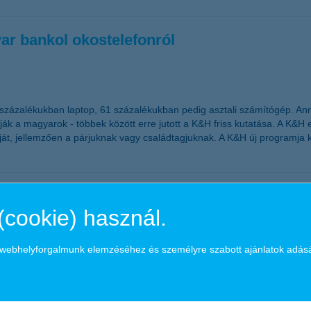
r bankol okostelefonról
 százalékukban laptop, 61 százalékukban pedig asztali számítógép. Ann
ák a magyarok - többek között erre jutott a K&H friss kutatása. A K&H
dját, jellemzően a párjuknak vagy családtagjuknak. A K&H új programja k
hat el a sportolástól
(cookie) használ.
got, ami a mozgásszegény életmódnak is köszönhető. Az egészséges él
a webhelyforgalmunk elemzéséhez és személyre szabott ajánlatok adás
otivációnkat és erőnlétünket is. A K&H az egészséges életmód támogatój
róbálásához is kedvet kapjunk.