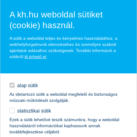
A kh.hu weboldal sütiket
(cookie) használ.
hírek és hivatalos
A sütik a weboldal teljes és kényelmes használatához, a
közzétételek
webhelyforgalmunk elemzéséhez és személyre szabott
ajánlatok adásához szükségesek. További információ a
sütikről
itt érhető el
.
egyéb
English
alap sütik
Az idetartozó sütik a weboldal megfelelő és biztonságos
műszaki működését szolgálják.
statisztikai sütik
online vagy? védd magad!
Ezek a sütik lehetővé teszik számunkra, hogy a weboldal
használatáról információkat kaphassunk annak
információbiztonsági programot indít a K&H
továbbfejlesztése céljából.