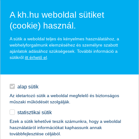
A kh.hu weboldal sütiket
(cookie) használ.
hírek és hivatalos
A sütik a weboldal teljes és kényelmes használatához, a
közzétételek
webhelyforgalmunk elemzéséhez és személyre szabott
ajánlatok adásához szükségesek. További információ a
sütikről
itt érhető el
.
egyéb
English
alap sütik
Az idetartozó sütik a weboldal megfelelő és biztonságos
műszaki működését szolgálják.
statisztikai sütik
a startupok jelentős része már
Ezek a sütik lehetővé teszik számunkra, hogy a weboldal
használatáról információkat kaphassunk annak
prototípussal is rendelkezik
továbbfejlesztése céljából.