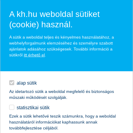
A kh.hu weboldal sütiket
(cookie) használ.
hírek és hivatalos
A sütik a weboldal teljes és kényelmes használatához, a
közzétételek
webhelyforgalmunk elemzéséhez és személyre szabott
ajánlatok adásához szükségesek. További információ a
sütikről
itt érhető el
.
egyéb
English
alap sütik
Az idetartozó sütik a weboldal megfelelő és biztonságos
műszaki működését szolgálják.
statisztikai sütik
a pedagógusok 24%-a szerint
Ezek a sütik lehetővé teszik számunkra, hogy a weboldal
használatáról információkat kaphassunk annak
spórolnak a gyerekek
továbbfejlesztése céljából.