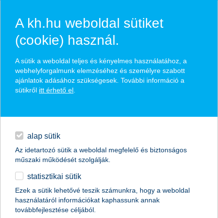
A kh.hu weboldal sütiket
(cookie) használ.
hírek és hivatalos
A sütik a weboldal teljes és kényelmes használatához, a
közzétételek
webhelyforgalmunk elemzéséhez és személyre szabott
ajánlatok adásához szükségesek. További információ a
sütikről
itt érhető el
.
egyéb
English
alap sütik
Az idetartozó sütik a weboldal megfelelő és biztonságos
műszaki működését szolgálják.
statisztikai sütik
díjat kapott KáPé, az animált vlogger
Ezek a sütik lehetővé teszik számunkra, hogy a weboldal
használatáról információkat kaphassunk annak
Sándor Imre PR-díjat nyert a K&H pénzügyi oktatási
továbbfejlesztése céljából.