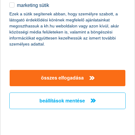
Miközben a koronavírus-járvány negatív hatása egyre jobban
marketing sütik
látszik a világgazdaságon, a piacokon a vevők kerültek
Ezek a sütik segítenek abban, hogy személyre szabott, a
többségbe, a legfontosabb indexek új csúcsokat értek el - áll a
látogató érdeklődési körének megfelelő ajánlatainkat
K&H Alapkezelő összefoglalójában. A járvány miatti félelem azon
megoszthassuk a kh.hu weboldalon vagy azon kívül, akár
is látszik, hogy a menedéket nyújtó célpontokra, például az
közösségi média felületeken is, valamint a böngészési
aranyra nagyobb a kereslet.
információkat együttesen kezelhessük az ismert további
személyes adattal.
elismerést kapott a K&H Biztosító
szavaztak az ügyfelek
2020.02.20.
összes elfogadása
Első helyen végzett a K&H Biztosító az Év Biztosítója 2019
versenyen, a szolgáltatás kategóriában. A biztosítótársaságokra
ezúttal is az ügyfelek szavazhattak.
beállítások mentése
Az első bankszámlát nyitók 13
százaléka középiskolás