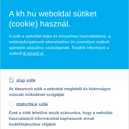
A kh.hu weboldal sütiket
(cookie) használ.
hírek és hivatalos
A sütik a weboldal teljes és kényelmes használatához, a
közzétételek
webhelyforgalmunk elemzéséhez és személyre szabott
ajánlatok adásához szükségesek. További információ a
sütikről
itt érhető el
.
egyéb
English
alap sütik
Az idetartozó sütik a weboldal megfelelő és biztonságos
műszaki működését szolgálják.
statisztikai sütik
akik szembemennek a koronavírussal
Ezek a sütik lehetővé teszik számunkra, hogy a weboldal
használatáról információkat kaphassunk annak
2020.02.21.
továbbfejlesztése céljából.