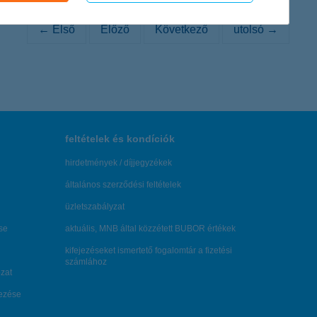
← Első
Előző
Következő
utolsó →
feltételek és kondíciók
hirdetmények / díjjegyzékek
általános szerződési feltételek
üzletszabályzat
se
aktuális, MNB által közzétett BUBOR értékek
kifejezéseket ismertető fogalomtár a fizetési
számlához
zat
dezése