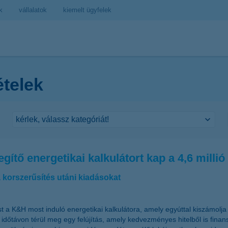
k
vállalatok
kiemelt ügyfelek
ételek
gítő energetikai kalkulátort kap a 4,6 milli
 korszerűsítés utáni kiadásokat
 a K&H most induló energetikai kalkulátora, amely egyúttal kiszámolja 
 időtávon térül meg egy felújítás, amely kedvezményes hitelből is finan