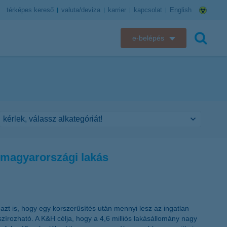
térképes kereső
valuta/deviza
karrier
kapcsolat
English
e-belépés
K&H e-bank
keresés
K&H e-posta
K&H elektronikus postaláda
K&H web Electra
ó magyarországi lakás
K&H Biztosító ügyfélportál
K&H SZÉP Kártya
azt is, hogy egy korszerűsítés után mennyi lesz az ingatlan
K&H e-kártyafelület
szírozható. A K&H célja, hogy a 4,6 milliós lakásállomány nagy