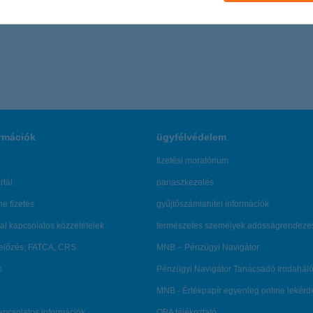
rmációk
ügyfélvédelem
fizetési moratórium
rtál
panaszkezelés
ne fizetés
gyűjtőszámlahitel információk
al kapcsolatos közzétételek
természetes személyek adósságrendezé
lőzés, FATCA, CRS
MNB – Pénzügyi Navigátor
s
Pénzügyi Navigátor Tanácsadó Irodaháló
MNB - Értékpapír egyenleg online lekér
kapcsolatos információk
OBA tájékoztató