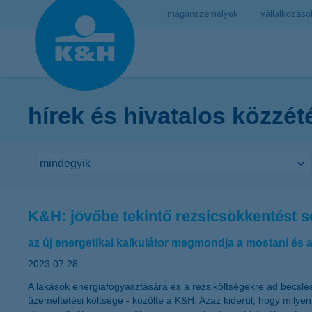
magánszemélyek
vállalkozáso
hírek és hivatalos közzét
K&H: jövőbe tekintő rezsicsökkentést se
az új energetikai kalkulátor megmondja a mostani és a
2023.07.28.
A lakások energiafogyasztására és a rezsiköltségekre ad becslést
üzemeltetési költsége - közölte a K&H. Azaz kiderül, hogy milyen