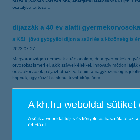
része a jövőben korszerűbbé, energiatakarékosabbá váljon. Erre
osztályba tartozott.
díjazzák a 40 év alatti gyermekorvosoka
a K&H jövő gyógyítói díjon a zsűri és a közönség is é
2023.07.27.
Magyarországon nemcsak a társadalom, de a gyermekeket gyógyító
orvosokat ismeri el, akik szívvel-lélekkel, innovatív módon látjá
és szakorvosok pályázhatnak, valamint a nagyközönség is jelölheti
kapnak, egy részét szakmai továbbképzésre.
K&H: van még mit pótolniuk a külföldi
A kh.hu weboldal sütiket 
a határon túli utazást tervező 30-59 évesek közel 70 sz
A sütik a weboldal teljes és kényelmes használatához, 
2023.07.27.
érhető el
.
Bár a járványhatás lassan kezd kikopni a turizmusból, azért a kü
első negyedévben készített felméréséből az derül ki, hogy a 30-