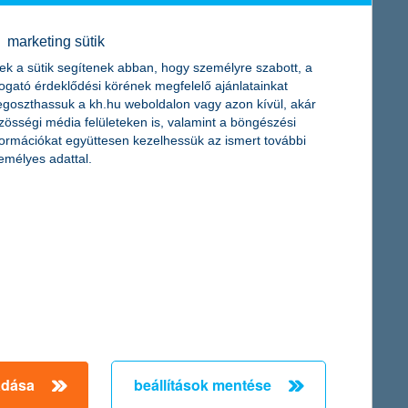
jutó 5,5 millió utazással.
marketing sütik
ek a sütik segítenek abban, hogy személyre szabott, a
togató érdeklődési körének megfelelő ajánlatainkat
goszthassuk a kh.hu weboldalon vagy azon kívül, akár
zösségi média felületeken is, valamint a böngészési
hétig fog tartani. A cégvezetők viszont többnyire megengednek
formációkat együttesen kezelhessük az ismert további
l ki a K&H kutatásából. A gyermekes munkavállalók
emélyes adattal.
 a munkahelyre, de van, ahol a home office a megoldás a
 27 ponton áll - derül ki a K&H kutatásának első féléves
a családi cégek töredékének van. A fejlődés azonban
ra nagy szükség van, a K&H ezért idén is elindította a K&H
yezetvédelmi felelősségvállalás kategóriában várják az inspiráló
adása
beállítások mentése