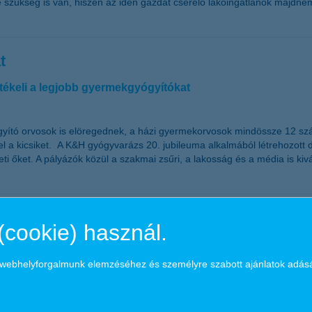
 szükség is van, hiszen az idén gazdát cserélő lakóingatlanok majdnem
t
rtékeli a legjobb gyermekgyógyítókat
 orvosok is elöregednek, a házi gyermekorvosok mindössze 12 százalék
k el a kicsiket. A K&H gyógyvarázs 20. jubileuma alkalmából létrehozott 
 őket. A pályázók közül a szakmai zsűri, a lakosság és a média is kivál
 pihenésre készülő magyaroknak
(cookie) használ.
ázaléka nyárra időzíti a pihenést
a webhelyforgalmunk elemzéséhez és személyre szabott ajánlatok adás
lföldi utazásokat nézve bőven van mit behozni a pandémia előtti szinthez
59 éves korosztály legalább ötnapos külföldi utazást tervező tagjainak 