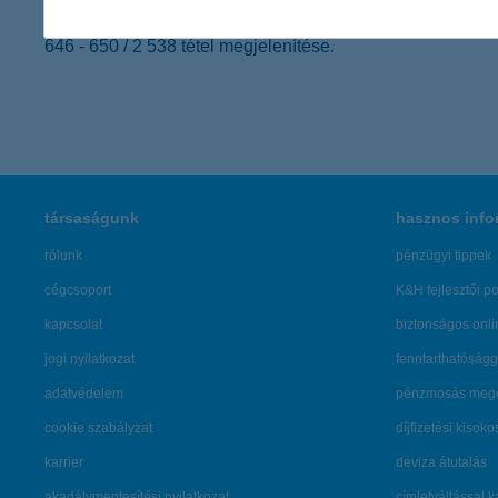
646 - 650 / 2 538 tétel megjelenítése.
társaságunk
hasznos info
rólunk
pénzügyi tippek
cégcsoport
K&H fejlesztői po
kapcsolat
biztonságos onli
jogi nyilatkozat
fenntarthatóságg
adatvédelem
pénzmosás mege
cookie szabályzat
díjfizetési kisoko
karrier
deviza átutalás
akadálymentesítési nyilatkozat
címletváltással 