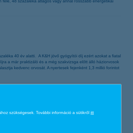
 fele, 48 százaléka átlagos vagy annál rosszabb energetikai
K&H token megújítás
a 40 év alatti. A K&H jövő gyógyítói díj ezért azokat a fiatal
díjra a már praktizáló és a még szakvizsga előtt álló háziorvosok
asztja kedvenc orvosát. A nyertesek fejenként 1,3 millió forintot
ához szükségesek. További információ a sütikről
itt
 képest - derül ki a K&H összeállításából. A pénzintézet idei
68 százaléka nyáron utazna. A KSH adatai szerint a múlt év