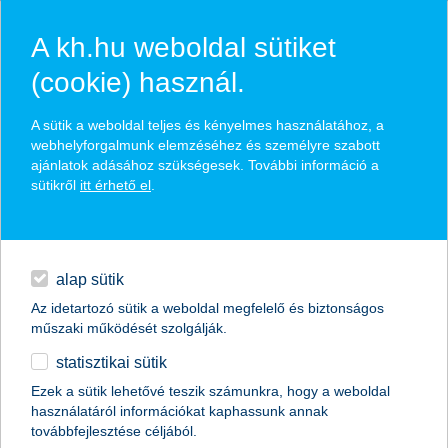
A kh.hu weboldal sütiket
(cookie) használ.
hírek és hivatalos
A sütik a weboldal teljes és kényelmes használatához, a
közzétételek
webhelyforgalmunk elemzéséhez és személyre szabott
ajánlatok adásához szükségesek. További információ a
sütikről
itt érhető el
.
egyéb
English
alap sütik
Az idetartozó sütik a weboldal megfelelő és biztonságos
műszaki működését szolgálják.
statisztikai sütik
K&H: mennyi zsebpénzt kapnak a
Ezek a sütik lehetővé teszik számunkra, hogy a weboldal
használatáról információkat kaphassunk annak
fiatalok?
továbbfejlesztése céljából.