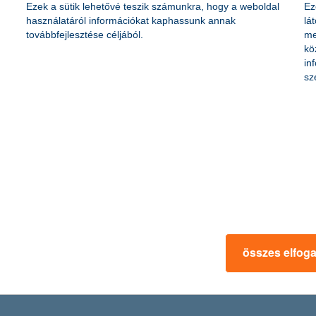
avi bevétele
Ezek a sütik lehetővé teszik számunkra, hogy a weboldal
Ez
használatáról információkat kaphassunk annak
lá
továbbfejlesztése céljából.
me
kö
k becsült átlagos havi bevétele nettó 294 ezer forintra nőtt a második
in
ja, hogy a fiataloknak már csak 8,5 százaléka nem rendelkezik saját 
sz
ja a közel-keleti konfliktus
t is kihívások elé állítják. A K&H nagyvállalati növekedési index legfri
tus. A kisebb vállalatok érzik magukat leginkább érintettnek, és a leg
zások tekintetében.
összes elfog