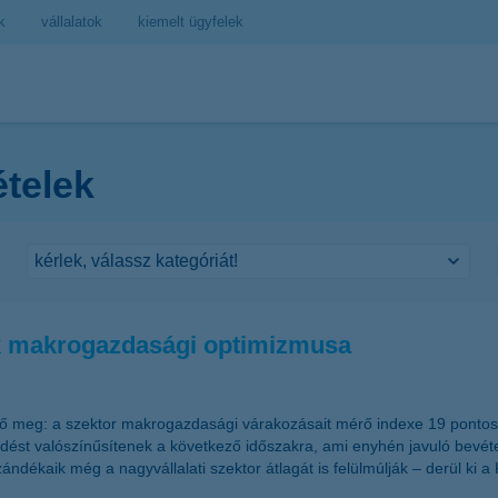
k
vállalatok
kiemelt ügyfelek
ételek
sok makrogazdasági optimizmusa
ő meg: a szektor makrogazdasági várakozásait mérő indexe 19 pontos ug
kedést valószínűsítenek a következő időszakra, ami enyhén javuló bevé
szándékaik még a nagyvállalati szektor átlagát is felülmúlják – derül k