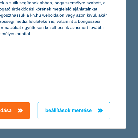
ek a sütik segítenek abban, hogy személyre szabott, a
togató érdeklődési körének megfelelő ajánlatainkat
goszthassuk a kh.hu weboldalon vagy azon kívül, akár
zösségi média felületeken is, valamint a böngészési
 negyedévben, ami történelmi rekordot jelent a K&H ifjúsági
formációkat együttesen kezelhessük az ismert további
jövedelemmel, miközben egyre többen jelennek meg a magasabb
emélyes adattal.
ssebb adatai szerint minden negyedik cég a következő egy évre
nagyobbak gondolják úgy, hogy csak elenyésző mértékben
adása
beállítások mentése
← Első
Előző
Következő
utolsó →