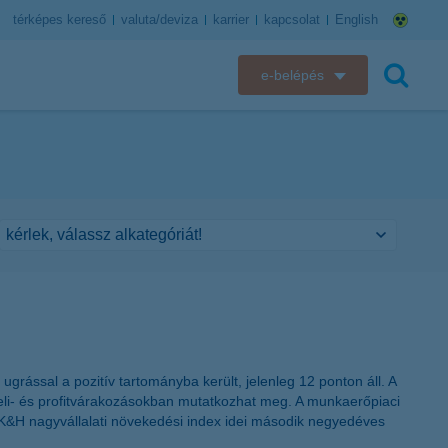
térképes kereső
valuta/deviza
karrier
kapcsolat
English
e-belépés
K&H e-bank
keresés
K&H e-posta
K&H elektronikus postaláda
K&H web Electra
K&H Biztosító ügyfélportál
K&H SZÉP Kártya
rással a pozitív tartományba került, jelenleg 12 ponton áll. A
teli- és profitvárakozásokban mutatkozhat meg. A munkaerőpiaci
K&H e-kártyafelület
i a K&H nagyvállalati növekedési index idei második negyedéves