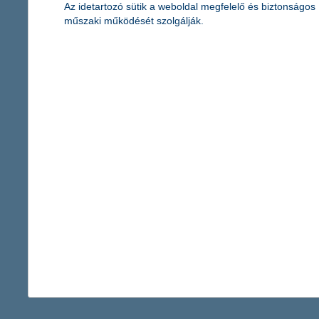
nettó 294 ezer forint a 19–29 évesek becsült átlagos h
Az idetartozó sütik a weboldal megfelelő és biztonságos
műszaki működését szolgálják.
2026.07.27.
Tovább emelkedett a fiatalok személyes jövedelme: a 19–29 évese
index több mint egy évtizedes idősorában. A javulást jól mutat
jövedelmi kategóriákban.
minden negyedik cég várakozásait felülír
2026.07.27.
A közel-keleti régióban zajló események a hazai vállalati szektor
szóló várakozásaira jelentős hatással van a közel-keleti konflik
befolyásolja vállalatukat árbevétel, nyereségesség, vagy beruhá
1 - 5 / 2 537 tétel megjelenítése.