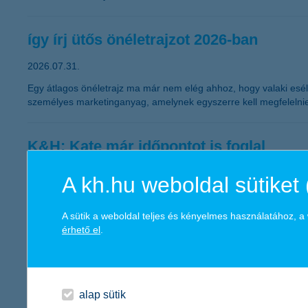
így írj ütős önéletrajzot 2026-ban
2026.07.31.
Egy átlagos önéletrajz ma már nem elég ahhoz, hogy valaki esély
személyes marketinganyag, amelynek egyszerre kell megfelelnie 
K&H: Kate már időpontot is foglal
még egyszerűbbé válik az ügyintézés a K&H mobilba
A kh.hu weboldal sütiket 
2026.07.29.
A K&H tovább bővítette digitális pénzügyi asszisztense, Kate sz
A sütik a weboldal teljes és kényelmes használatához, 
ügyfélponti ügyintézést, hiszen az ügyfelek Kate segítségével n
érhető el
.
A fejlesztés a mindennapi élethelyzetekhez igazodva még kénye
K&H: rekordot döntött a fiatalok szemé
alap sütik