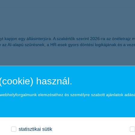
t kapjon egy állásinterjúra. A szakértők szerint 2026-ra az önéletrajz
az AI-alapú szűrésnek, a HR-esek gyors döntési logikájának és a vezet
nkban
(cookie) használ.
olgáltatásait: a K&H mobilbankban már beazonosított időpontfoglalás i
a webhelyforgalmunk elemzéséhez és személyre szabott ajánlatok adás
éhány lépésben foglalhatnak időpontot, szükség esetén lemondhatják vag
lmesebb ügyfélélményt kínál.
lyes jövedelme
statisztikai sütik