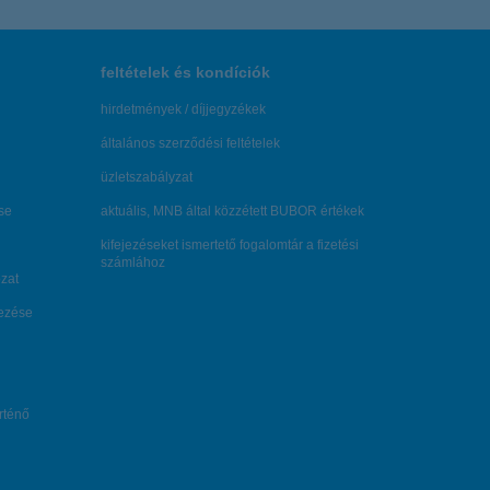
feltételek és kondíciók
hirdetmények / díjjegyzékek
általános szerződési feltételek
üzletszabályzat
se
aktuális, MNB által közzétett BUBOR értékek
kifejezéseket ismertető fogalomtár a fizetési
számlához
zat
dezése
örténő