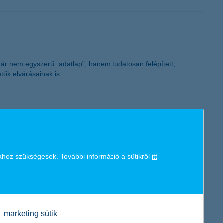
K&H token megújítás
 már nem egyszerű „adatlap”, hanem tudatosan felépített,
ők elvárásainak is.
s elérhető. Az új megoldás gyorsabbá és könnyebbé teszi az
ához szükségesek. További információ a sütikről
itt
y újrafoglalhatják azt, érkezéskor pedig be is jelentkezhetnek.
marketing sütik