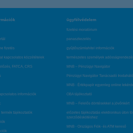
rmációk
ügyfélvédelem
fizetési moratórium
rtál
panaszkezelés
ne fizetés
gyűjtőszámlahitel információk
al kapcsolatos közzétételek
természetes személyek adósságrendezé
lőzés, FATCA, CRS
MNB – Pénzügyi Navigátor
s
Pénzügyi Navigátor Tanácsadó Irodaháló
MNB - Értékpapír egyenleg online lekér
kapcsolatos információk
OBA tájékoztató
k
MNB – Felelős döntésekkel a jövőnkért
 termék tájékoztatók
előzetes tájékoztatás elektronikus úton t
szerződéskötéshez
ciók
MNB - Országos Fiók- és ATM kereső
ációk