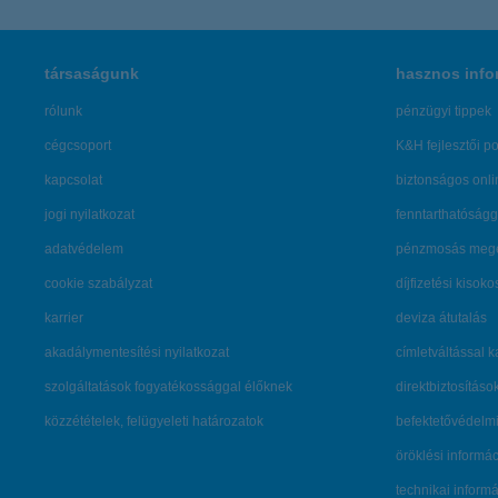
társaságunk
hasznos info
rólunk
pénzügyi tippek
cégcsoport
K&H fejlesztői po
kapcsolat
biztonságos onli
jogi nyilatkozat
fenntarthatóságg
adatvédelem
pénzmosás mege
cookie szabályzat
díjfizetési kisoko
karrier
deviza átutalás
akadálymentesítési nyilatkozat
címletváltással 
szolgáltatások fogyatékossággal élőknek
direktbiztosításo
közzétételek, felügyeleti határozatok
befektetővédelmi
öröklési informá
technikai inform