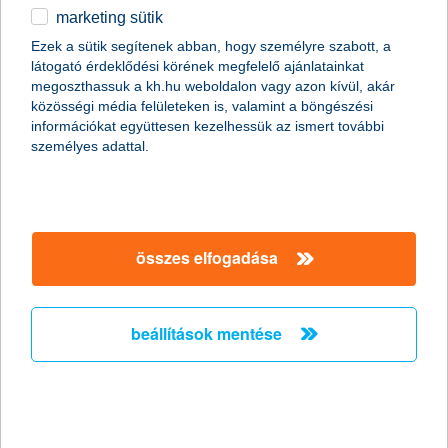
marketing sütik
a K&H Biztosító figyel legjobban az
Ezek a sütik segítenek abban, hogy személyre szabott, a
ügyfeleire
látogató érdeklődési körének megfelelő ajánlatainkat
megoszthassuk a kh.hu weboldalon vagy azon kívül, akár
2012.05.04.
közösségi média felületeken is, valamint a böngészési
információkat együttesen kezelhessük az ismert további
A K&H Biztosító lett az Év Fogyasztóbarát Biztosítója, a díjat
személyes adattal.
független szakmai zsűri szavazta meg a pénzintézetnek. Az
elismerés komoly támpontot adhat a tudatos vásárlóknak, hogy
könnyebben választhassanak a biztosítók között. Az első
alkalommal odaítélt díjat Luc Cools, a K&H Biztosító
vezérigazgatója vette át a mai napon.
összes elfogadása
10 hasznos tipp a SZÉP Kártyák
biztonságos használatához
beállítások mentése
2012.05.04.
A K&H tapasztalatai szerint a SZÉP Kártyákat tulajdonosaik a
kézhezvétel után rövid időn belül használni kezdik. A K&H
szakértői összegyűjtötték azokat az elővigyázatossági