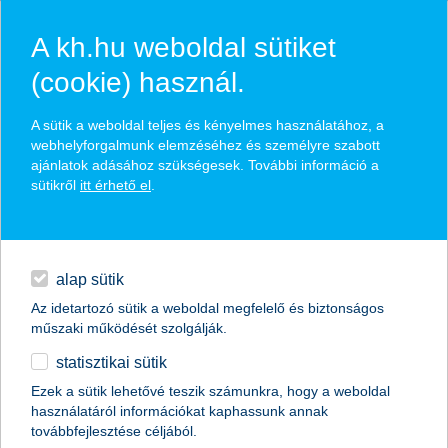
A kh.hu weboldal sütiket
(cookie) használ.
hírek és hivatalos
A sütik a weboldal teljes és kényelmes használatához, a
közzétételek
webhelyforgalmunk elemzéséhez és személyre szabott
ajánlatok adásához szükségesek. További információ a
sütikről
itt érhető el
.
egyéb
English
alap sütik
Az idetartozó sütik a weboldal megfelelő és biztonságos
műszaki működését szolgálják.
statisztikai sütik
Ezek a sütik lehetővé teszik számunkra, hogy a weboldal
használatáról információkat kaphassunk annak
Előző
Következő
továbbfejlesztése céljából.