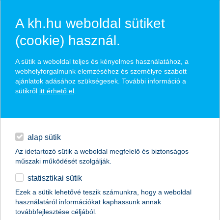
A kh.hu weboldal sütiket
(cookie) használ.
hírek és hivatalos
A sütik a weboldal teljes és kényelmes használatához, a
közzétételek
webhelyforgalmunk elemzéséhez és személyre szabott
ajánlatok adásához szükségesek. További információ a
sütikről
itt érhető el
.
egyéb
English
alap sütik
Az idetartozó sütik a weboldal megfelelő és biztonságos
műszaki működését szolgálják.
statisztikai sütik
Ezek a sütik lehetővé teszik számunkra, hogy a weboldal
használatáról információkat kaphassunk annak
Előző
Következő
továbbfejlesztése céljából.