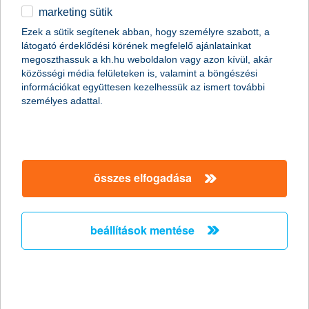
marketing sütik
közel 1000 bejelentés, a kár több mint
Ezek a sütik segítenek abban, hogy személyre szabott, a
90 millió forintra tehető
látogató érdeklődési körének megfelelő ajánlatainkat
megoszthassuk a kh.hu weboldalon vagy azon kívül, akár
ez az elmúlt hosszú hétvége mérlege a K&H
közösségi média felületeken is, valamint a böngészési
Biztosítónál
információkat együttesen kezelhessük az ismert további
személyes adattal.
2013.03.29.
A gépjárművek mellett a lakásokban is kárt tett a múlt heti
hosszúhétvégén a hófúvás és szélvihar, közel 1000
bejelentés érkezett a K&H Biztosítóhoz. Az eddig
bejelentett esetek kárösszege meghaladja a 90 millió
összes elfogadása
forintot. Az előrejelzések szerint, az elkövetkezendő
napokban is hasonló időjárási körülményekre kell
számítani.
beállítások mentése
a fiatalok fele még szüleivel él
K&H pályakezdők jóléti indexe
2013.03.29.