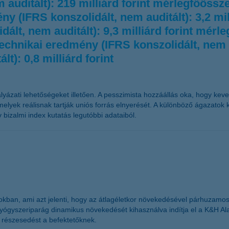
m auditált): 219 milliárd forint mérlegfőössz
ny (IFRS konszolidált, nem auditált): 3,2 mil
dált, nem auditált): 9,3 milliárd forint mér
ástechnikai eredmény (IFRS konszolidált, nem a
t): 0,8 milliárd forint
ázati lehetőségeket illetően. A pesszimista hozzáállás oka, hogy keves
melyek reálisnak tartják uniós forrás elnyerését. A különböző ágazatok
 bizalmi index kutatás legutóbbi adataiból.
ágokban, ami azt jelenti, hogy az átlagéletkor növekedésével párhuz
yógyszeriparág dinamikus növekedését kihasználva indítja el a K&H Al
t részesedést a befektetőknek.