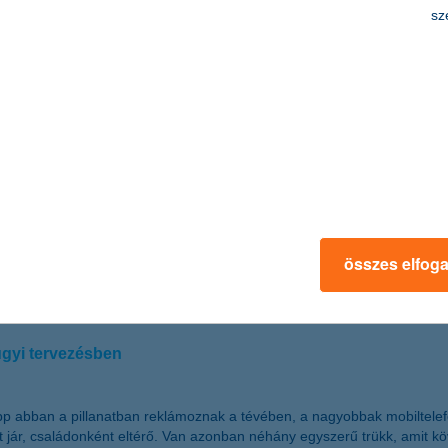
 ünnepli 10 éves fennállását. Idén a zsűri 11 intézményt választott ki 
sz
H további 5 millió forint értékű különdíjat is felajánlott, amely májt
uttatott hozzá több mint 476 millió forint értékű műszertámogatáshoz
l megoldhatók a váratlan gondok
 betegség, vagy baleset, netalán a csomagok, az iratok eltűnése. A megf
 K&H Biztosító. Néhány dolgot kell csak szem előtt tartani, így könny
összes elfog
ügyi tervezésben
p abban a pillanatban reklámoznak a tévében, a nagyobbak mobiltelefon
rt jár, családonként eltérő. Van azonban néhány egyszerű trükk, amit 