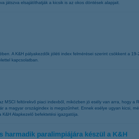
 játszva elsajátíthatják a kicsik is az okos döntések alapjait.
tében. A K&H pályakezdők jóléti index felmérései szerint csökkent a 19-
lettel kapcsolatban.
 az MSCI feltörekvő piaci indexből, miközben jó esély van arra, hogy a
kár a magyar országindex is megszűnhet. Ennek esélye ugyan kicsi, mé
a K&H Alapkezelő befektetési igazgatója.
ös harmadik paralimpiájára készül a K&H