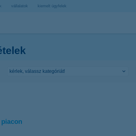
k
vállalatok
kiemelt ügyfelek
ételek
a piacon