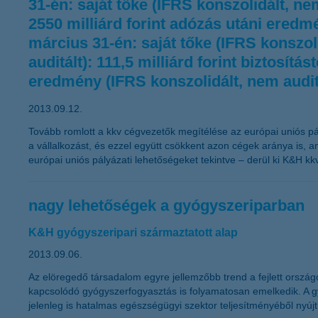
31-én: saját tőke (IFRS konszolidált, ne
2550 milliárd forint adózás utáni eredmé
március 31-én: saját tőke (IFRS konszoli
auditált): 111,5 milliárd forint biztosít
eredmény (IFRS konszolidált, nem auditál
2013.09.12.
Tovább romlott a kkv cégvezetők megítélése az európai uniós pály
a vállalkozást, és ezzel együtt csökkent azon cégek aránya is, a
európai uniós pályázati lehetőségeket tekintve – derül ki K&H kkv
nagy lehetőségek a gyógyszeriparban
K&H gyógyszeripari származtatott alap
2013.09.06.
Az elöregedő társadalom egyre jellemzőbb trend a fejlett orsz
kapcsolódó gyógyszerfogyasztás is folyamatosan emelkedik. A g
jelenleg is hatalmas egészségügyi szektor teljesítményéből nyúj