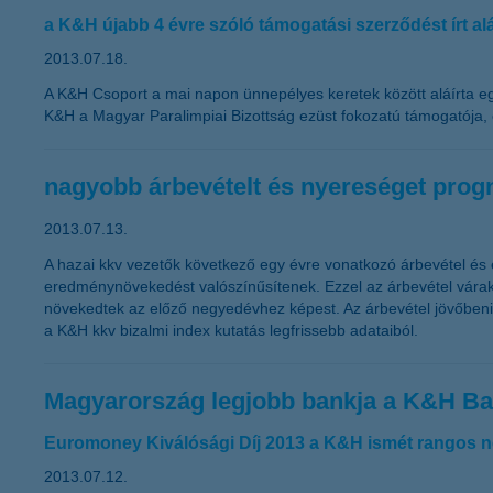
a K&H újabb 4 évre szóló támogatási szerződést írt al
2013.07.18.
A K&H Csoport a mai napon ünnepélyes keretek között aláírta eg
K&H a Magyar Paralimpiai Bizottság ezüst fokozatú támogatója, 
nagyobb árbevételt és nyereséget progn
2013.07.13.
A hazai kkv vezetők következő egy évre vonatkozó árbevétel és
eredménynövekedést valószínűsítenek. Ezzel az árbevétel várak
növekedtek az előző negyedévhez képest. Az árbevétel jövőbeni 
a K&H kkv bizalmi index kutatás legfrissebb adataiból.
Magyarország legjobb bankja a K&H B
Euromoney Kiválósági Díj 2013 a K&H ismét rangos ne
2013.07.12.