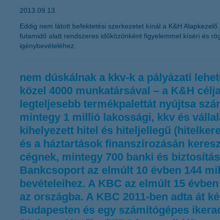
2013.09.13.
Eddig nem látott befektetési szerkezetet kínál a K&H Alapkezel
futamidő alatt rendszeres időközönként figyelemmel kíséri és r
igénybevételéhez.
nem dúskálnak a kkv-k a pályázati leh
közel 4000 munkatársával – a K&H célja,
legteljesebb termékpalettát nyújtsa szá
mintegy 1 millió lakossági, kkv és váll
kihelyezett hitel és hiteljellegű (hitelk
és a háztartások finanszírozásán keresz
cégnek, mintegy 700 banki és biztosítá
Bankcsoport az elmúlt 10 évben 144 mill
bevételeihez. A KBC az elmúlt 15 évben m
az országba. A KBC 2011-ben adta át ké
Budapesten és egy számítógépes ikerad