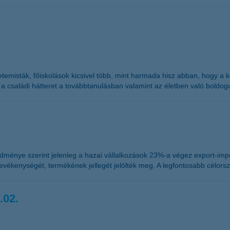
temisták, főiskolások kicsivel több, mint harmada hisz abban, hogy a 
 családi hátteret a továbbtanulásban valamint az életben való boldog
ménye szerint jelenleg a hazai vállalkozások 23%-a végez export-impo
evékenységét, termékének jellegét jelölték meg. A legfontosabb célor
.02.