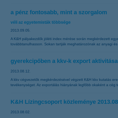
a pénz fontosabb, mint a szorgalom
véli az egyetemisták többsége
2013.09.05.
A K&H pályakezdők jóléti index mérése során megkérdezett egye
továbbtanulhasson. Sokan tartják meghatározónak az anyagi és a
gyerekcipőben a kkv-k export aktivitása
2013.08.12.
A kkv cégvezetők megkérdezésével végzett K&H kkv kutatás ered
tevékenységet. Az exportálás hiányának legfőbb okaként a cég t
K&H Lízingcsoport közleménye 2013.08
2013.08.02.