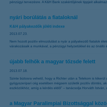
pénzügyi tervezésre. A K&H Bank szakértőjének tippjeit alkalmazva
nyári borúlátás a fiataloknál
K&H pályakezdők jóléti indexe
2013.07.23.
Nem hozott pozitív elmozdulást a nyár a pályakezdő fiatalok éle
várakozásaik a munkával, a pénzügyi helyzetükkel és az önálló é
újabb felhők a magyar tőzsde felett
2013.07.18.
Szinte biztosra vehető, hogy a Richter után a Telekom is kikerül
gyógyszeripari cég esetében mégsem születik pozitív döntés, a
eszközökhöz, amíg a kérdés eldől” – tanácsolja Horváth István, 
a Magyar Paralimpiai Bizottsággal köz