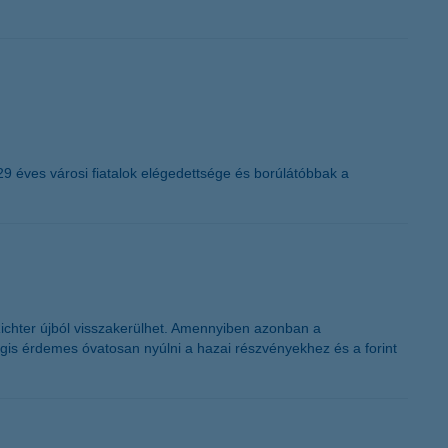
29 éves városi fiatalok elégedettsége és borúlátóbbak a
 Richter újból visszakerülhet. Amennyiben azonban a
gis érdemes óvatosan nyúlni a hazai részvényekhez és a forint