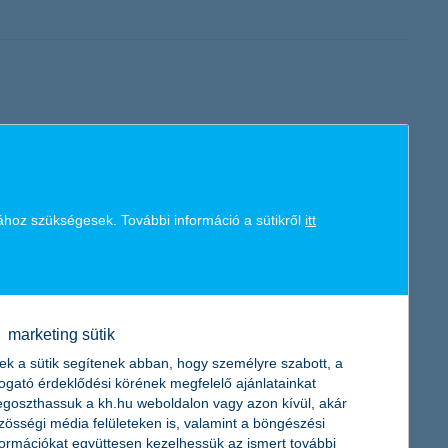
űen túljutott a mélyponton, ugyanis egy éve töretlenül
sek állnak az élen.
ához szükségesek. További információ a sütikről
itt
et
lapján - hazánkban továbbra sem sikerül elérni a 40 százalékos
asbiztosítások által nyújtott védelmet.
marketing sütik
ek a sütik segítenek abban, hogy személyre szabott, a
togató érdeklődési körének megfelelő ajánlatainkat
goszthassuk a kh.hu weboldalon vagy azon kívül, akár
zösségi média felületeken is, valamint a böngészési
formációkat együttesen kezelhessük az ismert további