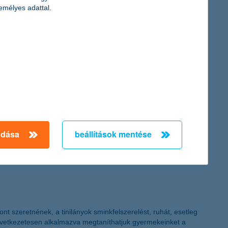
a 20 millió forintos pályázati támogatásra, amely 12 000 beteg
emélyes adattal.
ranszplantációra váró csecsemők életének megmentésében segíthet.
.
elelő biztosítás kiválasztásával gyors segítséget kaphatunk, ám
ebben megoldhatók a problémák, és baj esetén is megmenthető a
adása
beállítások mentése
t szeretnének, a tinilányok sminkfelszerelést, ruhát, esetleg
következetesen alkalmazva megtaníthatjuk gyermekeinket a