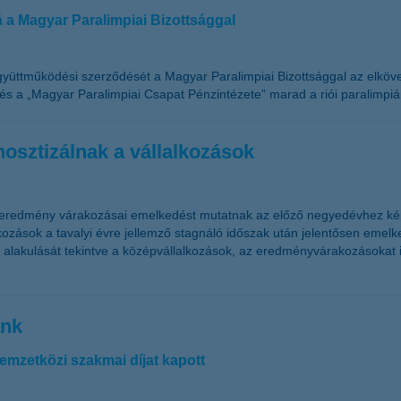
á a Magyar Paralimpiai Bizottsággal
yüttműködési szerződését a Magyar Paralimpiai Bizottsággal az elköve
és a „Magyar Paralimpiai Csapat Pénzintézete” marad a riói paralimpiá
osztizálnak a vállalkozások
 eredmény várakozásai emelkedést mutatnak az előző negyedévhez képe
ozások a tavalyi évre jellemző stagnáló időszak után jelentősen emel
alakulását tekintve a középvállalkozások, az eredményvárakozásokat ill
ank
mzetközi szakmai díjat kapott