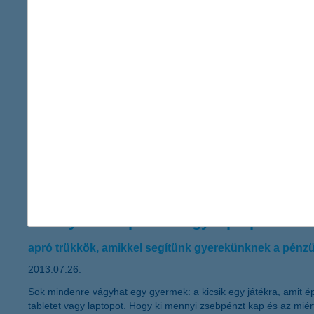
Budapest, 2013. július 24. – A K&H gyógyvarázs program 2013-ban
gyermek gyorsabb gyógyulását segíti. A jubileum alkalmából a K&
A K&H gyógyvarázs az elmúlt 10 évben összesen 257 intézményt j
baleset külföldön? erre kell figyelni!
megfelelő utasbiztosítással, minimális felkészülésse
2013.07.26.
A legszebb külföldi nyaralást is végleg elronthatja egy váratlan
érdemes előre felkészülni a váratlan helyzetekre – tanácsolja a
nyaralás.
mennyit kell spórolni egy laptopért?
apró trükkök, amikkel segítünk gyerekünknek a pénz
2013.07.26.
Sok mindenre vágyhat egy gyermek: a kicsik egy játékra, amit ép
tabletet vagy laptopot. Hogy ki mennyi zsebpénzt kap és az mié