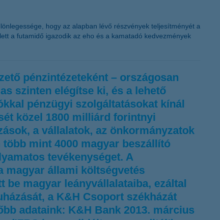
K&H token megújítás
ülönlegessége, hogy az alapban lévő részvények teljesítményét a
ellett a futamidő igazodik az eho és a kamatadó kedvezmények
zető pénzintézeteként – országosan
 szinten elégítse ki, és a lehető
ókkal pénzügyi szolgáltatásokat kínál
t közel 1800 milliárd forintnyi
lkozások, a vállalatok, az önkormányzatok
n több mint 4000 magyar beszállító
olyamatos tevékenységet. A
 a magyar állami költségvetés
t be magyar leányvállalataiba, ezáltal
eruházását, a K&H Csoport székházát
főbb adataink: K&H Bank 2013. március