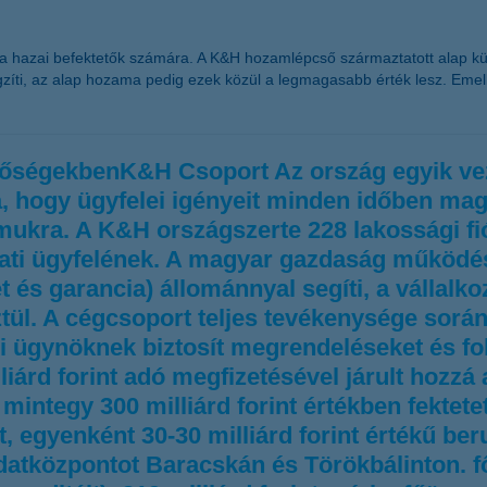
ő a hazai befektetők számára. A K&H hozamlépcső származtatott alap k
ögzíti, az alap hozama pedig ezek közül a legmagasabb érték lesz. Em
etőségekbenK&H Csoport Az ország egyik ve
 hogy ügyfelei igényeit minden időben magas
mukra. A K&H országszerte 228 lakossági fi
alati ügyfelének. A magyar gazdaság működésé
eret és garancia) állománnyal segíti, a válla
tül. A cégcsoport teljes tevékenysége sorá
si ügynöknek biztosít megrendeléseket és f
iárd forint adó megfizetésével járult hozzá
integy 300 milliárd forint értékben fektetet
t, egyenként 30-30 milliárd forint értékű b
atközpontot Baracskán és Törökbálinton. 