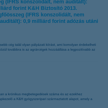
eg (IFRS konszolidált, nem auditált):
liárd forint K&H Biztosító 2013.
legfőösszeg (IFRS konszolidált, nem
uditált): 0,9 milliárd forint adózás utáni
ebb cég talál olyan pályázati kiírást, ami komolyan érdekelheti
 közül továbbra is az agrárcégek hozzáállása a legpozitívabb az
amosan a krónikus megbetegedések száma és az ezekhez
apkezelő a K&H gyógyszeripari származtatott alapot, amely a