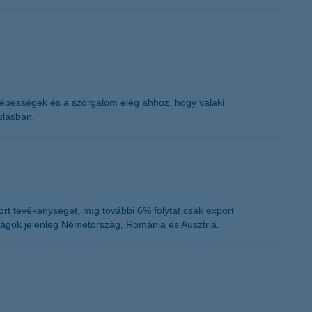
képességek és a szorgalom elég ahhoz, hogy valaki
ulásban.
rt tevékenységet, míg további 6% folytat csak export
szágok jelenleg Németország, Románia és Ausztria.