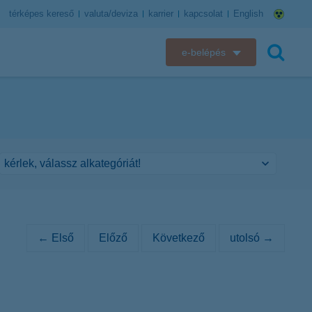
térképes kereső
valuta/deviza
karrier
kapcsolat
English
e-belépés
K&H e-bank
keresés
K&H e-posta
K&H elektronikus postaláda
K&H web Electra
K&H Biztosító ügyfélportál
← Első
Előző
Következő
utolsó →
K&H SZÉP Kártya
K&H e-kártyafelület