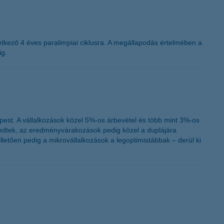
tkező 4 éves paralimpiai ciklusra. A megállapodás értelmében a
ig.
st. A vállalkozások közel 5%-os árbevétel és több mint 3%-os
kedtek, az eredményvárakozások pedig közel a duplájára
etően pedig a mikrovállalkozások a legoptimistábbak – derül ki