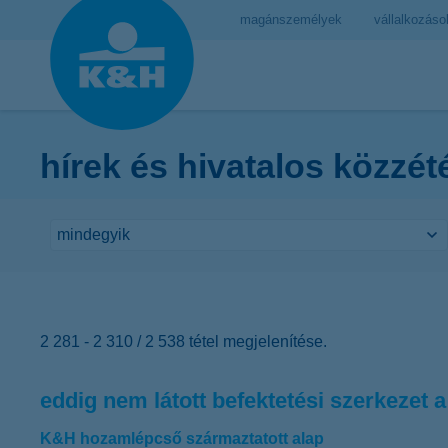
magánszemélyek
vállalkozáso
hírek és hivatalos közzét
2 281 - 2 310 / 2 538 tétel megjelenítése.
eddig nem látott befektetési szerkezet 
K&H hozamlépcső származtatott alap