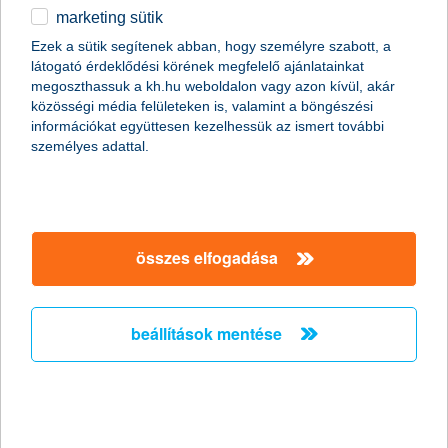
2021.04.30.
marketing sütik
A társadalmi igények és a digitalizáció nyújtotta lehetőségek
Ezek a sütik segítenek abban, hogy személyre szabott, a
kettőse határozta meg a K&H elmúlt évi társadalmi
látogató érdeklődési körének megfelelő ajánlatainkat
felelősségvállalási tevékenységét, aminek köszönhetően
megoszthassuk a kh.hu weboldalon vagy azon kívül, akár
hatékony eszközöket tudott nyújtani a vírusjárvány megelőzése
közösségi média felületeken is, valamint a böngészési
és kezelése érdekében. Az új eszközök bevezetésével olyan
információkat együttesen kezelhessük az ismert további
innovatív megoldások váltak a pénzügyi szolgáltatások részévé,
személyes adattal.
amelyek használata hosszú távon beépül a mindennapi
ügyintézésbe.
K&H Biztosító: válasz a home office-ra,
összes elfogadása
ingyenes megoldás a K&H
lakásbiztosításhoz
beállítások mentése
2021.04.28.
A koronavírus-járvány magyarországi megjelenése előtt 3
százalék körüli volt a rendszeresen otthonról dolgozók aránya
összevetve az irodai dolgozókkal. A tavalyi korlátozások
elrendelésekor sokan váltottak otthoni munkavégzésre, amely