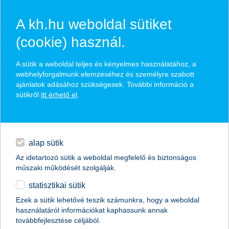
A kh.hu weboldal sütiket
(cookie) használ.
hírek és hivatalos
A sütik a weboldal teljes és kényelmes használatához, a
közzétételek
webhelyforgalmunk elemzéséhez és személyre szabott
ajánlatok adásához szükségesek. További információ a
sütikről
itt érhető el
.
egyéb
English
alap sütik
Az idetartozó sütik a weboldal megfelelő és biztonságos
műszaki működését szolgálják.
statisztikai sütik
a digitalizáció társadalmi igénnyé kezd
Ezek a sütik lehetővé teszik számunkra, hogy a weboldal
használatáról információkat kaphassunk annak
válni?
továbbfejlesztése céljából.