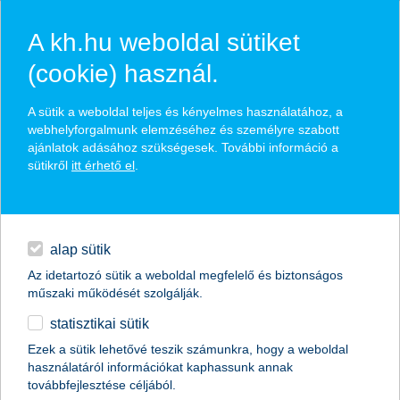
A kh.hu weboldal sütiket
(cookie) használ.
hírek és hivatalos
A sütik a weboldal teljes és kényelmes használatához, a
közzétételek
webhelyforgalmunk elemzéséhez és személyre szabott
ajánlatok adásához szükségesek. További információ a
sütikről
itt érhető el
.
egyéb
English
alap sütik
Az idetartozó sütik a weboldal megfelelő és biztonságos
műszaki működését szolgálják.
statisztikai sütik
ételrendelés és befeketés egy appban
Ezek a sütik lehetővé teszik számunkra, hogy a weboldal
használatáról információkat kaphassunk annak
elérkezett a szuperappok kora
továbbfejlesztése céljából.