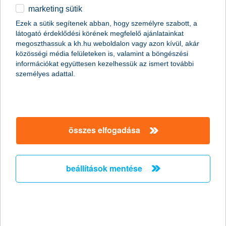
marketing sütik
2021.12.22.
Ezek a sütik segítenek abban, hogy személyre szabott, a
látogató érdeklődési körének megfelelő ajánlatainkat
A K&H felajánlása lehet az idei év legszebb karácsonyi ajándéka
megoszthassuk a kh.hu weboldalon vagy azon kívül, akár
sokak számára. A pénzintézet ugyanis még karácsony előtt két
közösségi média felületeken is, valamint a böngészési
gyermekgyógyászati intézményt összesen több mint kétmillió
információkat együttesen kezelhessük az ismert további
forintos támogatásban részesít, amelyet a kis betegek gyorsabb
személyes adattal.
felépülését elősegítő készülékek megvásárlására fordíthatnak.
További egymillió forinttal pedig hozzájárul egy innovatív,
diagnosztikai és terápiás ellátást segítő eszköz
megvásárlásához.
összes elfogadása
a koronavírus újabb hullámai sem
szabnak gátat a kkv-k beruházási
terveinek
beállítások mentése
2021.12.20.
A cégek nagyjából háromnegyede készül beruházni a következő
egy évben, derült ki a K&H kkv bizalmi index kutatás legutóbbi
eredményéből. A legtöbben informatikai fejlesztésre, ezen belül