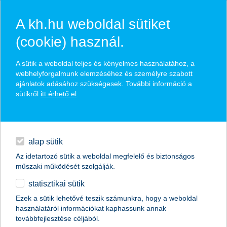
A kh.hu weboldal sütiket
(cookie) használ.
hírek és hivatalos
A sütik a weboldal teljes és kényelmes használatához, a
közzétételek
webhelyforgalmunk elemzéséhez és személyre szabott
ajánlatok adásához szükségesek. További információ a
sütikről
itt érhető el
.
egyéb
English
alap sütik
Az idetartozó sütik a weboldal megfelelő és biztonságos
műszaki működését szolgálják.
statisztikai sütik
még több orvosi eszközt kapnak az
Ezek a sütik lehetővé teszik számunkra, hogy a weboldal
használatáról információkat kaphassunk annak
ünnepekre a gyermekgyógyító
továbbfejlesztése céljából.
intézmények