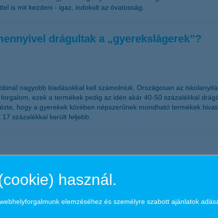
el is mit kezdeni - igaz, indokolt az óvatosság.
mennyivel drágultak a „gyerekslágerek”?
rábbinál nagyobb kiadásokkal kell számolniuk. Országosan az iskolanyi
 forgalom, ezek a termékek pedig az idén akár 40-50 százalékkal drágá
nézte, hogy a gyerekek körében népszerűnek mondható termékek hivata
17 százalékkal került feljebb.
hetsz új katás vállalkozó
(cookie) használ.
y jóval szűkebb kör választhatja az új katát. A következő hetekben ezé
a webhelyforgalmunk elemzéséhez és személyre szabott ajánlatok adás
 és a Vállalkozás Okosan szakértői mutatják, mik a következő lépések.