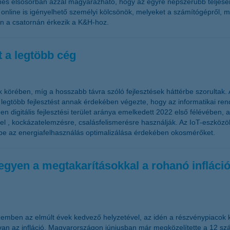
ökkenés elsősorban azzal magyarázható, hogy az egyre népszerűbb teljes
en online is igényelhető személyi kölcsönök, melyeket a számítógépről, m
en a csatornán érkezik a K&H-hoz.
 a legtöbb cég
k körében, míg a hosszabb távra szóló fejlesztések háttérbe szorultak.
 legtöbb fejlesztést annak érdekében végezte, hogy az informatikai re
den digitális fejlesztési terület aránya emelkedett 2022 első félévében
zzel , kockázatelemzésre, csalásfelismerésre használják. Az IoT-eszközö
be az energiafelhasználás optimalizálása érdekében okosmérőket.
egyen a megtakarításokkal a rohanó infláció
emben az elmúlt évek kedvező helyzetével, az idén a részvénypiacok ki
van az infláció, Magyarországon júniusban már megközelítette a 12 sz