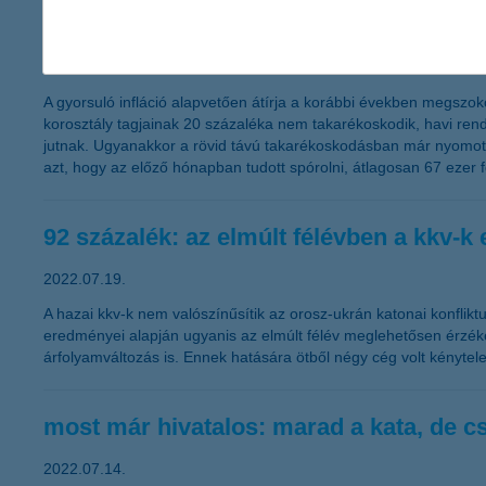
a fiatalok egy része már a hónap elején takarékoskodi
2022.08.04.
A gyorsuló infláció alapvetően átírja a korábbi években megszoko
korosztály tagjainak 20 százaléka nem takarékoskodik, havi ren
jutnak. Ugyanakkor a rövid távú takarékoskodásban már nyomot ha
azt, hogy az előző hónapban tudott spórolni, átlagosan 67 ezer f
92 százalék: az elmúlt félévben a kkv-k
2022.07.19.
A hazai kkv-k nem valószínűsítik az orosz-ukrán katonai konfl
eredményei alapján ugyanis az elmúlt félév meglehetősen érzéke
árfolyamváltozás is. Ennek hatására ötből négy cég volt kénytele
most már hivatalos: marad a kata, de 
2022.07.14.