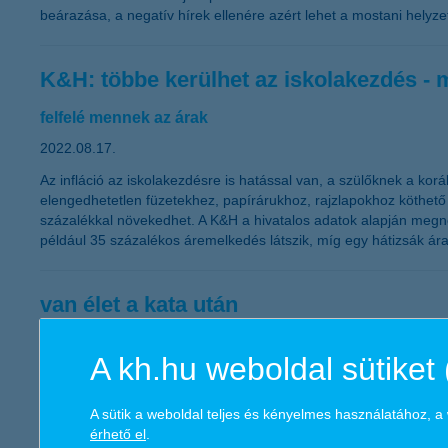
beárazása, a negatív hírek ellenére azért lehet a mostani helyzett
K&H: többe kerülhet az iskolakezdés - 
felfelé mennek az árak
2022.08.17.
Az infláció az iskolakezdésre is hatással van, a szülőknek a ko
elengedhetetlen füzetekhez, papírárukhoz, rajzlapokhoz köthető
százalékkal növekedhet. A K&H a hivatalos adatok alapján meg
például 35 százalékos áremelkedés látszik, míg egy hátizsák ára 
van élet a kata után
mutatjuk, mit kell tenned, ha szeptembertől már nem le
A kh.hu weboldal sütiket 
2022.08.11.
Augusztus 31-gyel megszűnik az eddigi kata, a korábbinál csak eg
A sütik a weboldal teljes és kényelmes használatához, 
között és megtalálni a számára megfelelő adózási formát. A K&H
érhető el
.