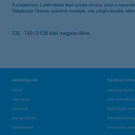
A szeptember 1-jétől életbe lépő új kata törvény átírja a hazai k
Vállalkozás Okosan szakértői mutatják, mik a legfontosabb vált
731 - 740 / 2 538 tétel megjelenítése.
társaságunk
hasznos info
rólunk
pénzügyi tippek
cégcsoport
K&H fejlesztői po
kapcsolat
biztonságos onli
jogi nyilatkozat
fenntarthatóságg
adatvédelem
pénzmosás mege