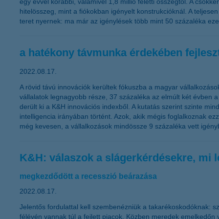
egy évvel korábbi, valamivel 1,8 millió feletti összegtől. A cs
hitelösszeg, mint a fiókokban igényelt konstrukcióknál. A teljes
teret nyernek: ma már az igénylések több mint 50 százaléka ez
a hatékony távmunka érdekében fejleszt
2022.08.17.
A rövid távú innovációk kerültek fókuszba a magyar vállalkozáso
vállalatok legnagyobb része, 37 százaléka az elmúlt két évben a
derült ki a K&H innovációs indexből. A kutatás szerint szinte min
intelligencia irányában történt. Azok, akik mégis foglalkoznak e
még kevesen, a vállalkozások mindössze 9 százaléka vett igény
K&H: válaszok a slágerkérdésekre, mi l
megkezdődött a recesszió beárazása
2022.08.17.
Jelentős fordulattal kell szembenézniük a takarékoskodóknak: sz
félévén vannak túl a fejlett piacok. Közben meredek emelkedőn 