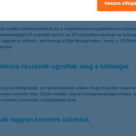
összes elfog
k, de vannak, akik 67 ezres pluszban zártak egy hónapot
tt családi költségvetéseket, és a megtakarítási magatartásra is hatássa
dszerességgel 47 százalék spórol, és 18 százalékos azoknak az aránya
gyott az infláció - ezt mutatja a K&H ifjúsági index, amely a 19-29 év
orintot.
 ekkora részének ugrottak meg a költségei
iktus gyors befejezését, de reménykednek abban, hogy még idén véget 
nyen érintette őket. Szinte minden cégnél költségnövekedés történt, 
n emelni a termékei, szolgáltatásai árát.
csak nagyon kevesek számára