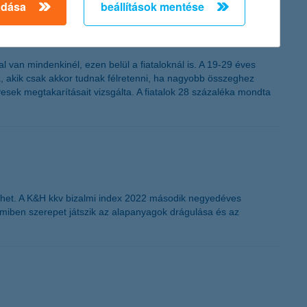
adása
beállítások mentése
l van mindenkinél, ezen belül a fiataloknál is. A 19-29 éves
, akik csak akkor tudnak félretenni, ha nagyobb összeghez
esek megtakarításait vizsgálta. A fiatalok 28 százaléka mondta
érhet. A K&H kkv bizalmi index 2022 második negyedéves
amiben szerepet játszik az alapanyagok drágulása és az