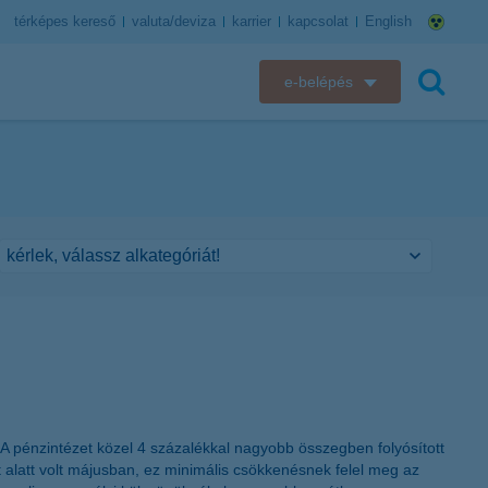
térképes kereső
valuta/deviza
karrier
kapcsolat
English
e-belépés
K&H e-bank
keresés
K&H e-posta
K&H elektronikus postaláda
K&H web Electra
K&H Biztosító ügyfélportál
K&H SZÉP Kártya
A pénzintézet közel 4 százalékkal nagyobb összegben folyósított
K&H e-kártyafelület
nt alatt volt májusban, ez minimális csökkenésnek felel meg az