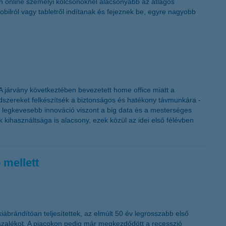
en online személyi kölcsönöknél alacsonyabb az átlagos
K&H token megújítás
obilról vagy tabletről indítanak és fejeznek be, egyre nagyobb
 A járvány következtében bevezetett home office miatt a
ndszereket felkészítsék a biztonságos és hatékony távmunkára -
, a legkevesebb innováció viszont a big data és a mesterséges
k kihasználtsága is alacsony, ezek közül az idei első félévben
 mellett
ábrándítóan teljesítettek, az elmúlt 50 év legrosszabb első
ázalékot. A piacokon pedig már megkezdődött a recesszió