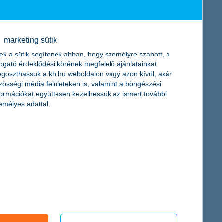
övekedés jöhet
marketing sütik
ek a sütik segítenek abban, hogy személyre szabott, a
togató érdeklődési körének megfelelő ajánlatainkat
lehet értékesíteni. Magyarországon 2020 májusa óta
goszthassuk a kh.hu weboldalon vagy azon kívül, akár
i a K&H összeállításából. A pénzintézet pedig kedvező
zösségi média felületeken is, valamint a böngészési
ok kiadásainak csökkentését, lendületet adva az
formációkat együttesen kezelhessük az ismert további
emélyes adattal.
emnél
met fordít rá működése és termékeinek fejlesztése során. Ez
ubátor ezért a most induló jelentkezési időszakában a
figyelmet fordít.