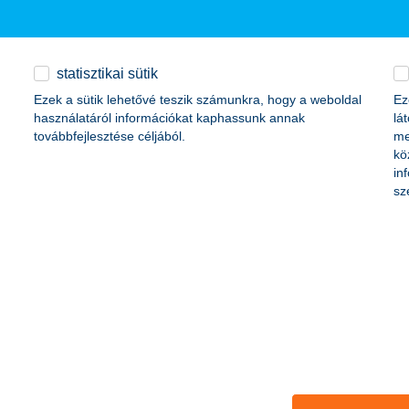
záma Magyarországon, de még jelentősebb n
mos autót a magyar cégek
statisztikai sütik
Ezek a sütik lehetővé teszik számunkra, hogy a weboldal
Ez
használatáról információkat kaphassunk annak
lá
, a tervek szerint ugyanis 2035-től várhatóan csak elektromos autókat 
továbbfejlesztése céljából.
me
gaz, a teljes autóparkhoz képest még marginális az arányuk - derül k
kö
y villanyautóval bővítsék a flottájukat, ezzel is segítve a vállalkozás
in
sz
nntarthatóság többet jelent a környezetvédel
tart it @K&H inkubátorban működő csapatoknak már 90 százaléka figyel
ezelését jelenti, míg a társadalmi kérdések háttérben maradnak. Az ink
lyegyenlőséget és a női egyenjogúságot segítő startupokra is kiemelt 
szik az infláció kedvezőtlen hatása is