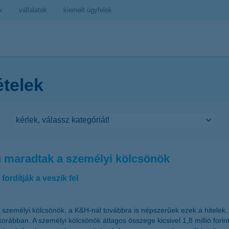
k
vállalatok
kiemelt ügyfelek
ételek
 maradtak a személyi kölcsönök
fordítják a veszik fel
 személyi kölcsönök, a K&H-nál továbbra is népszerűek ezek a hitelek. 
korábban. A személyi kölcsönök átlagos összege kicsivel 1,8 millió fori