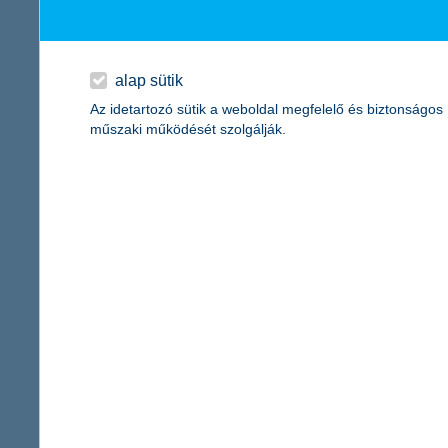
K&H: megtriplázódott a villanyautók s
kedvező kamat mellett lízingelhetnek tisztán elektro
alap sütik
Az idetartozó sütik a weboldal megfelelő és biztonságos
2022.08.10.
műszaki működését szolgálják.
Látványos bővülés vár a villanyautók piacára az uniós piacokon
megháromszorozódott a tisztán elektromos személyautók száma, i
kamatozású lízingkonstrukciót nyújt a magyar cégeknek ahhoz, hog
elektromobilizációnak.
10-ből 9 startup már figyel rá, ám a fe
2022.08.05.
A startup szektorban kulcsszerepet kap a fenntarthatóság: a S
azonban jelenleg inkább a természeti erőforrások fenntartható k
környezetvédelmi megoldásokat hozó csapatok mellett a nemi esé
K&H: a fiatalok ötöde spórol, de már lát