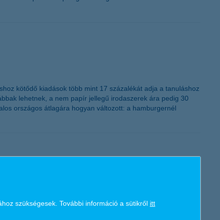
táshoz kötődő kiadások több mint 17 százalékát adja a tanuláshoz
bbak lehetnek, a nem papír jellegű irodaszerek ára pedig 30
los országos átlagára hogyan változott: a hamburgernél
rt közel 400 ezer vállalkozónak kell eligazodni a lehetőségek
ához szükségesek. További információ a sütikről
itt