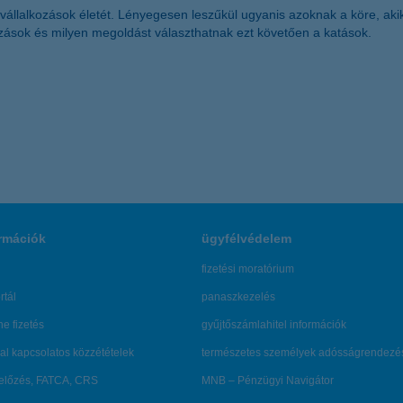
isvállalkozások életét. Lényegesen leszűkül ugyanis azoknak a köre, aki
ozások és milyen megoldást választhatnak ezt követően a katások.
rmációk
ügyfélvédelem
fizetési moratórium
rtál
panaszkezelés
ne fizetés
gyűjtőszámlahitel információk
al kapcsolatos közzétételek
természetes személyek adósságrendezé
lőzés, FATCA, CRS
MNB – Pénzügyi Navigátor