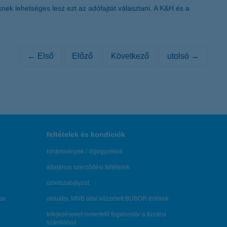
knek lehetséges lesz ezt az adófajtát választani. A K&H és a
← Első
Előző
Következő
utolsó →
feltételek és kondíciók
hirdetmények / díjjegyzékek
általános szerződési feltételek
üzletszabályzat
se
aktuális, MNB által közzétett BUBOR értékek
kifejezéseket ismertető fogalomtár a fizetési
számlához