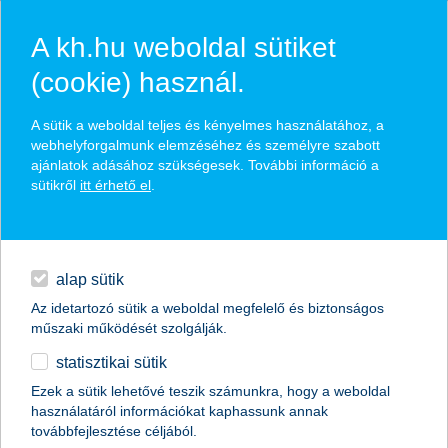
A kh.hu weboldal sütiket
(cookie) használ.
hírek és hivatalos
A sütik a weboldal teljes és kényelmes használatához, a
közzétételek
webhelyforgalmunk elemzéséhez és személyre szabott
ajánlatok adásához szükségesek. További információ a
sütikről
itt érhető el
.
egyéb
English
alap sütik
Az idetartozó sütik a weboldal megfelelő és biztonságos
műszaki működését szolgálják.
statisztikai sütik
K&H: így kerülhet mínuszba a
Ezek a sütik lehetővé teszik számunkra, hogy a weboldal
használatáról információkat kaphassunk annak
lakáshitel thm-je
továbbfejlesztése céljából.