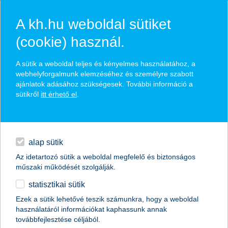
A kh.hu weboldal sütiket
(cookie) használ.
hírek és hivatalos
A sütik a weboldal teljes és kényelmes használatához, a
közzétételek
webhelyforgalmunk elemzéséhez és személyre szabott
ajánlatok adásához szükségesek. További információ a
sütikről
itt érhető el
.
egyéb
English
alap sütik
Az idetartozó sütik a weboldal megfelelő és biztonságos
műszaki működését szolgálják.
statisztikai sütik
újra a K&H lett Magyarország legjobb
Ezek a sütik lehetővé teszik számunkra, hogy a weboldal
használatáról információkat kaphassunk annak
bankja
továbbfejlesztése céljából.