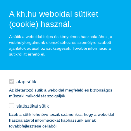
A kh.hu weboldal sütiket
(cookie) használ.
hírek és hivatalos
A sütik a weboldal teljes és kényelmes használatához, a
közzétételek
webhelyforgalmunk elemzéséhez és személyre szabott
ajánlatok adásához szükségesek. További információ a
sütikről
itt érhető el
.
egyéb
English
alap sütik
Az idetartozó sütik a weboldal megfelelő és biztonságos
műszaki működését szolgálják.
statisztikai sütik
K&H: hány forint kellene a kényelmes
Ezek a sütik lehetővé teszik számunkra, hogy a weboldal
használatáról információkat kaphassunk annak
élethez a magyar nyugdíjasoknak?
továbbfejlesztése céljából.