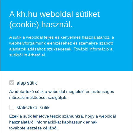
A kh.hu weboldal sütiket
(cookie) használ.
hírek és hivatalos
A sütik a weboldal teljes és kényelmes használatához, a
közzétételek
webhelyforgalmunk elemzéséhez és személyre szabott
ajánlatok adásához szükségesek. További információ a
sütikről
itt érhető el
.
egyéb
English
alap sütik
Az idetartozó sütik a weboldal megfelelő és biztonságos
műszaki működését szolgálják.
statisztikai sütik
K&H: belefér-e az ebéd? hm? oda kell
Ezek a sütik lehetővé teszik számunkra, hogy a weboldal
használatáról információkat kaphassunk annak
figyelni
továbbfejlesztése céljából.