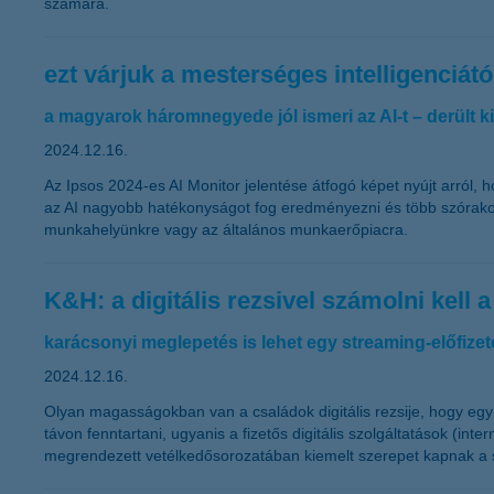
számára.
ezt várjuk a mesterséges intelligenciá
a magyarok háromnegyede jól ismeri az AI-t – derült ki
2024.12.16.
Az Ipsos 2024-es AI Monitor jelentése átfogó képet nyújt arról,
az AI nagyobb hatékonyságot fog eredményezni és több szórakoz
munkahelyünkre vagy az általános munkaerőpiacra.
K&H: a digitális rezsivel számolni kell a
karácsonyi meglepetés is lehet egy streaming-előfizet
2024.12.16.
Olyan magasságokban van a családok digitális rezsije, hogy eg
távon fenntartani, ugyanis a fizetős digitális szolgáltatások (in
megrendezett vetélkedősorozatában kiemelt szerepet kapnak a sp