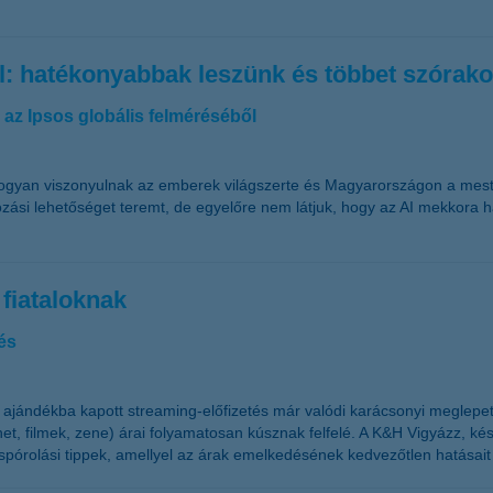
tól: hatékonyabbak leszünk és többet szórak
 az Ipsos globális felméréséből
 hogyan viszonyulnak az emberek világszerte és Magyarországon a meste
ási lehetőséget teremt, de egyelőre nem látjuk, hogy az AI mekkora h
 fiataloknak
és
y ajándékba kapott streaming-előfizetés már valódi karácsonyi meglepe
ternet, filmek, zene) árai folyamatosan kúsznak felfelé. A K&H Vigyázz, 
órolási tippek, amellyel az árak emelkedésének kedvezőtlen hatásait 