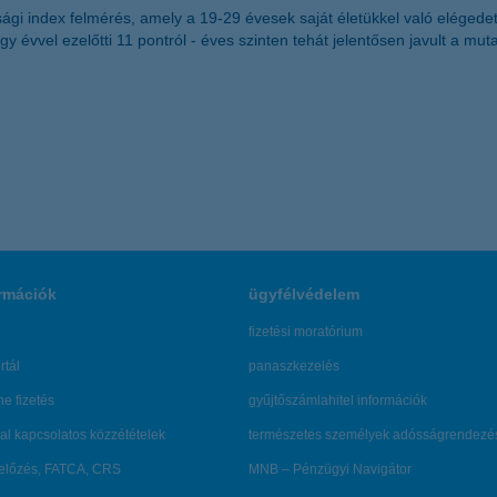
úsági index felmérés, amely a 19-29 évesek saját életükkel való eléged
 évvel ezelőtti 11 pontról - éves szinten tehát jelentősen javult a muta
rmációk
ügyfélvédelem
fizetési moratórium
rtál
panaszkezelés
ne fizetés
gyűjtőszámlahitel információk
al kapcsolatos közzétételek
természetes személyek adósságrendezé
lőzés, FATCA, CRS
MNB – Pénzügyi Navigátor