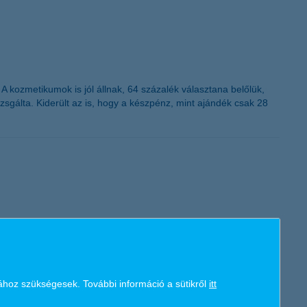
 kozmetikumok is jól állnak, 64 százalék választana belőlük,
zsgálta. Kiderült az is, hogy a készpénz, mint ajándék csak 28
 és kevésbé figyelünk a biztonságra, ezért különösen fontos
akoribb bankkártyás csalásokat, milyen előnyökkel járnak az
ához szükségesek. További információ a sütikről
itt