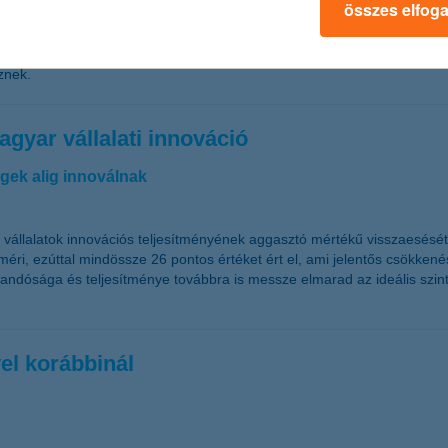
összes elfog
endelkeznek, 33 százalékuk csupán egy hónapig tudná fenntartani magá
hívja a figyelmet. A felmérés szerint a nők és a vidéken élők között 
znek.
gyar vállalati innováció
gek alig innoválnak
állalatok innovációs teljesítményének aggasztó mértékű visszaesését m
t méri, ezúttal mindössze 26 pontos értéket ért el, ami jelentős csökke
landósága és teljesítménye továbbra is messze elmarad az ideális szin
el korábbinál