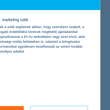
marketing sütik
dévben például naponta 84 ezer alkalommal. Az okoseszközös
ek a sütik segítenek abban, hogy személyre szabott, a
rjedése miatt érthető, hogy az idén jubileumi évadát ünneplő K&H
togató érdeklődési körének megfelelő ajánlatainkat
goszthassuk a kh.hu weboldalon vagy azon kívül, akár
zösségi média felületeken is, valamint a böngészési
formációkat együttesen kezelhessük az ismert további
emélyes adattal.
úlnőhetnek a rendelkezésre álló kereten, ha nem tervezünk
enek.