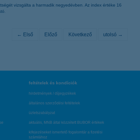
ettségét vizsgálta a harmadik negyedévben. Az index értéke 16
tó.
← Első
Előző
Következő
utolsó →
feltételek és kondíciók
hirdetmények / díjjegyzékek
általános szerződési feltételek
üzletszabályzat
se
aktuális, MNB által közzétett BUBOR értékek
kifejezéseket ismertető fogalomtár a fizetési
számlához