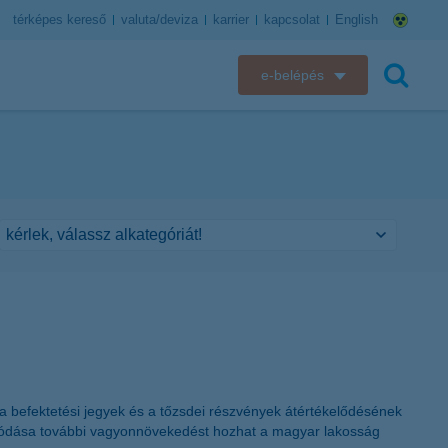
térképes kereső
valuta/deviza
karrier
kapcsolat
English
e-belépés
K&H e-bank
keresés
K&H e-posta
K&H elektronikus postaláda
K&H web Electra
K&H Biztosító ügyfélportál
K&H SZÉP Kártya
a befektetési jegyek és a tőzsdei részvények átértékelődésének
K&H e-kártyafelület
tatódása további vagyonnövekedést hozhat a magyar lakosság