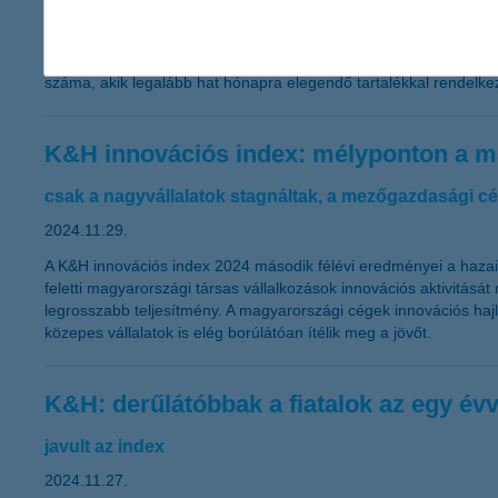
2024.11.29.
Bár a középkorúak átlagosan hét hónapra elegendő tartalékkal r
eredményei alapján, amely az öngondoskodás fontosságára is fel
száma, akik legalább hat hónapra elegendő tartalékkal rendelke
K&H innovációs index: mélyponton a ma
csak a nagyvállalatok stagnáltak, a mezőgazdasági cé
2024.11.29.
A K&H innovációs index 2024 második félévi eredményei a hazai v
feletti magyarországi társas vállalkozások innovációs aktivitásá
legrosszabb teljesítmény. A magyarországi cégek innovációs haj
közepes vállalatok is elég borúlátóan ítélik meg a jövőt.
K&H: derűlátóbbak a fiatalok az egy évv
javult az index
2024.11.27.