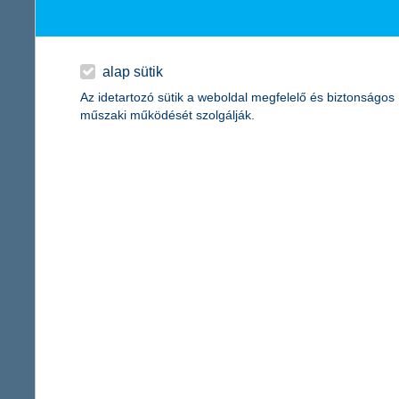
egy kerületnyi fiatal nyitott bankszámlát
2024.12.04.
alap sütik
A K&H-nál 130 ezer fölé nőtt a fiatalok által nyitott bankszám
Az idetartozó sütik a weboldal megfelelő és biztonságos
fizetések fölényben vannak, tízből hatszor ezt a megoldást válas
műszaki működését szolgálják.
Vigyázz, kész, pénz! pénzügyi vetélkedősorozatban is kiemelt s
hogyan optimalizálhatjuk a karácsonyi 
a jól használt mesterséges intelligencia időt és pénzt
2024.12.02.
A karácsonyi időszak örömteli, ám pénzügyileg megterhelő is le
tudatosan. A mesterséges intelligencia azonban segíthet abban
K&H: sokaknál nagyon szorít a cipő
van azért jó hír is a megtakarításokat nézve