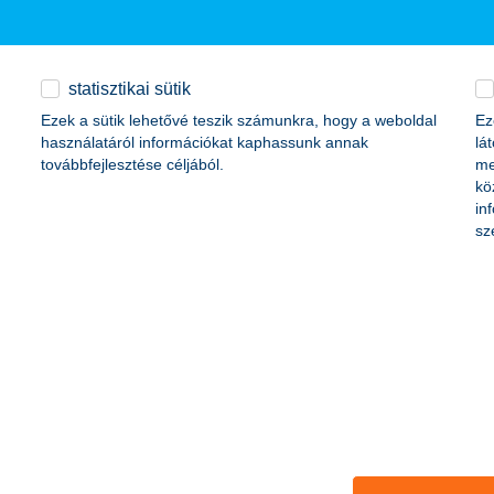
statisztikai sütik
lák száma. Ők pedig elég gyakran fizetnek kártyával, a harmadik negye
Ezek a sütik lehetővé teszik számunkra, hogy a weboldal
Ez
ztják a huszonhat év alattiak. A bankszámlák és kártyás fizetések elte
használatáról információkat kaphassunk annak
lá
zerepet kaptak a bankszámlák, a kártyás és okoseszközös fizetések.
továbbfejlesztése céljából.
me
kö
in
bevásárlást?
sz
 takarít meg számunkra
het. Az ajándékozás, ünnepi étkezések és utazások kiadásai könnyen t
, hogy az ünnepek stresszmentesek és pénzügyileg fenntarthatóak legy