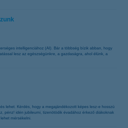
K&H token megújítás
ozunk
rséges intelligenciához (AI). Bár a többség bízik abban, hogy
atással lesz az egészségünkre, a gazdaságra, ahol élünk, a
tés lehet. Kérdés, hogy a megajándékozott képes lesz-e hosszú
kész, pénz! idén jubileumi, tizenötödik évadához érkező diákoknak
lehet mérsékelni.