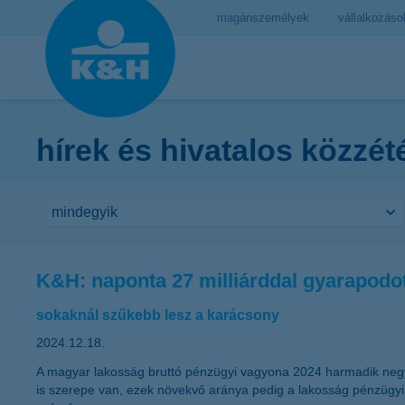
magánszemélyek
vállalkozáso
hírek és hivatalos közzét
K&H: naponta 27 milliárddal gyarapodo
sokaknál szűkebb lesz a karácsony
2024.12.18.
A magyar lakosság bruttó pénzügyi vagyona 2024 harmadik negyed
is szerepe van, ezek növekvő aránya pedig a lakosság pénzügyi 