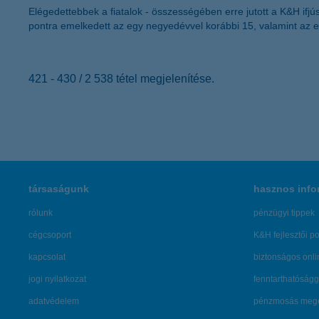
Elégedettebbek a fiatalok - összességében erre jutott a K&H ifj
pontra emelkedett az egy negyedévvel korábbi 15, valamint az egy
421 - 430 / 2 538 tétel megjelenítése.
társaságunk
hasznos info
rólunk
pénzügyi tippek
cégcsoport
K&H fejlesztői po
kapcsolat
biztonságos onli
jogi nyilatkozat
fenntarthatóságg
adatvédelem
pénzmosás mege