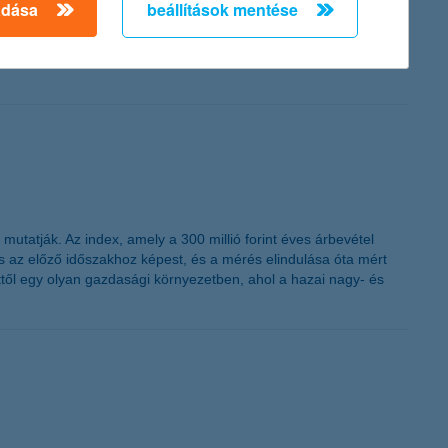
adása
beállítások mentése
t, ha nem lenne bevétele - közölte a K&H a biztos jövő kutatás
magasabb a kiszolgáltatottak aránya. Ugyanakkor növekszik azok
utatják. Az index, amely a 300 millió forint éves árbevétel
nés az előző időszakhoz képest, és a mérés elindulása óta mért
ttől egy olyan gazdasági környezetben, ahol a hazai nagy- és