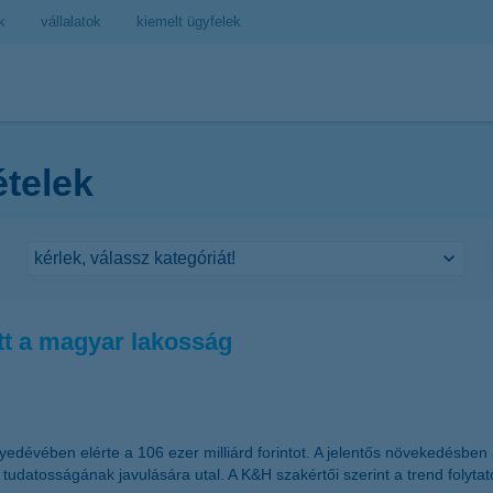
k
vállalatok
kiemelt ügyfelek
ételek
tt a magyar lakosság
évében elérte a 106 ezer milliárd forintot. A jelentős növekedésben 
tudatosságának javulására utal. A K&H szakértői szerint a trend foly