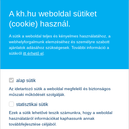
A kh.hu weboldal sütiket
(cookie) használ.
hírek és hivatalos
A sütik a weboldal teljes és kényelmes használatához, a
közzétételek
webhelyforgalmunk elemzéséhez és személyre szabott
ajánlatok adásához szükségesek. További információ a
sütikről
itt érhető el
.
egyéb
English
alap sütik
Az idetartozó sütik a weboldal megfelelő és biztonságos
műszaki működését szolgálják.
statisztikai sütik
Magyarország bízik az AI-ban
Ezek a sütik lehetővé teszik számunkra, hogy a weboldal
használatáról információkat kaphassunk annak
a magyarok több előnyt, mint hátrányt látnak a
továbbfejlesztése céljából.