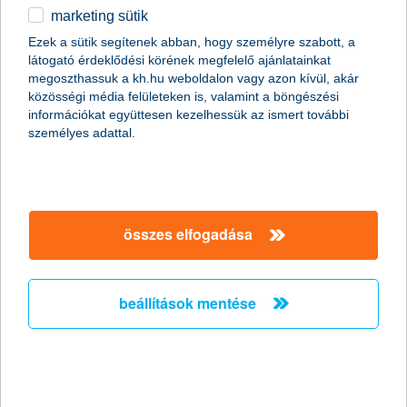
a digitalizáció és a fenntarthatóság továbbra is
marketing sütik
kiemelt figyelmet kap
Ezek a sütik segítenek abban, hogy személyre szabott, a
2025.08.29.
látogató érdeklődési körének megfelelő ajánlatainkat
megoszthassuk a kh.hu weboldalon vagy azon kívül, akár
Evgeni Benbasat váltja szeptember 1-jétől Nik Vincke-t a K&H
közösségi média felületeken is, valamint a böngészési
Biztosító élén, aki a KBC Csoport regionális vezetésében
információkat együttesen kezelhessük az ismert további
folytatja munkáját.
személyes adattal.
a következő uniós költségvetési
tervezet jelentősen veszélyeztetheti a
magyar agrárium szereplőinek
összes elfogadása
likviditását
2025.08.29.
beállítások mentése
Az agrárhitelezés és az uniós támogatások kulcsszerepet
játszanak a magyar mezőgazdaság likviditási helyzetében. Ezért
is kulcskérdés, hogy hogyan fog alakulni a következő EU
költségvetési ciklus.