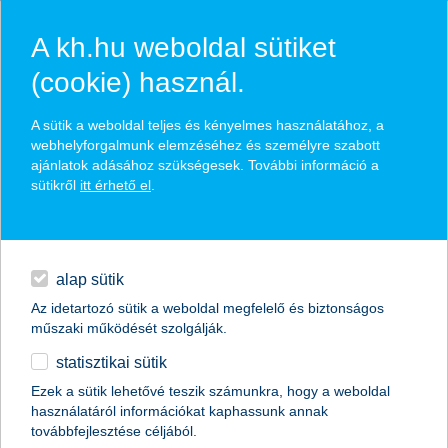
A kh.hu weboldal sütiket
(cookie) használ.
hírek és hivatalos
A sütik a weboldal teljes és kényelmes használatához, a
közzétételek
webhelyforgalmunk elemzéséhez és személyre szabott
ajánlatok adásához szükségesek. További információ a
sütikről
itt érhető el
.
egyéb
English
alap sütik
Az idetartozó sütik a weboldal megfelelő és biztonságos
műszaki működését szolgálják.
statisztikai sütik
K&H: szeptembertől új felsővezetők a
Ezek a sütik lehetővé teszik számunkra, hogy a weboldal
használatáról információkat kaphassunk annak
biztosítási területen
továbbfejlesztése céljából.